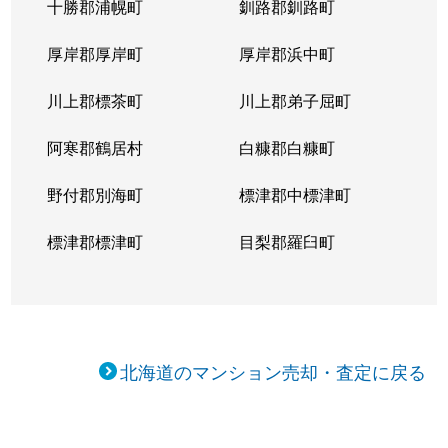
十勝郡浦幌町
釧路郡釧路町
新琴似５条
1,400万円
麻生
徒
厚岸郡厚岸町
厚岸郡浜中町
新琴似５条
3,000万円
麻生
徒
川上郡標茶町
川上郡弟子屈町
新琴似７条
1,000万円
麻生
徒
阿寒郡鶴居村
白糠郡白糠町
新琴似８条
1,400万円
麻生
徒
野付郡別海町
標津郡中標津町
新琴似８条
960万円
麻生
徒
標津郡標津町
目梨郡羅臼町
新琴似８条
350万円
麻生
徒
新琴似８条
520万円
麻生
徒
北海道のマンション売却・査定に戻る
新琴似９条
1,000万円
麻生
徒
新琴似９条
820万円
麻生
徒