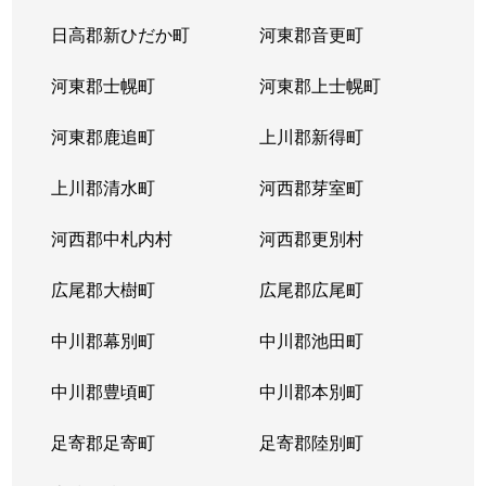
北３８条西
2,900万円
麻生
徒
日高郡新ひだか町
河東郡音更町
北３９条西
2,400万円
麻生
徒
河東郡士幌町
河東郡上士幌町
北３９条西
3,300万円
麻生
徒
河東郡鹿追町
上川郡新得町
北４０条西
850万円
麻生
徒
上川郡清水町
河西郡芽室町
篠路７条
850万円
篠路
徒
河西郡中札内村
河西郡更別村
新川１条
1,700万円
新川(北海道)
徒
広尾郡大樹町
広尾郡広尾町
新川２条
2,000万円
新川(北海道)
徒
中川郡幕別町
中川郡池田町
新川２条
1,100万円
新川(北海道)
徒
中川郡豊頃町
中川郡本別町
新川３条
1,500万円
新川(北海道)
徒
足寄郡足寄町
足寄郡陸別町
新川４条
700万円
北24条
徒