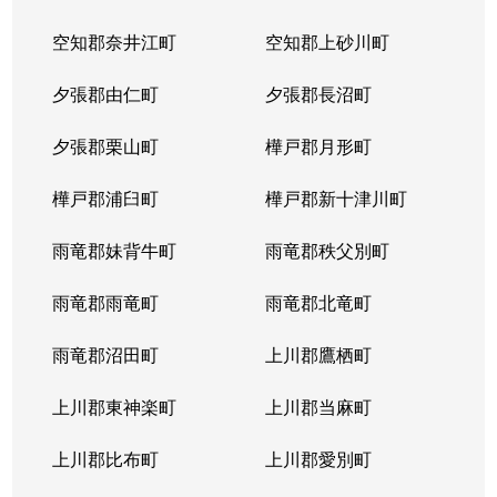
北２３条西
1,700万円
北24条
徒
空知郡奈井江町
空知郡上砂川町
北２４条西
1,700万円
北24条
徒
夕張郡由仁町
夕張郡長沼町
北２５条西
2,500万円
北24条
徒
夕張郡栗山町
樺戸郡月形町
北２９条西
950万円
北34条
徒
樺戸郡浦臼町
樺戸郡新十津川町
北２９条西
2,500万円
北34条
徒
雨竜郡妹背牛町
雨竜郡秩父別町
北２９条西
460万円
北34条
徒
雨竜郡雨竜町
雨竜郡北竜町
北２９条西
630万円
北34条
徒
雨竜郡沼田町
上川郡鷹栖町
北２９条西
2,500万円
北34条
徒
上川郡東神楽町
上川郡当麻町
北３１条西
1,700万円
北34条
徒
上川郡比布町
上川郡愛別町