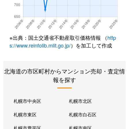
北７条西
490万円
札幌(ＪＲ)
徒
北７条西
3,200万円
札幌(ＪＲ)
徒
北７条西
600万円
札幌(ＪＲ)
徒
※出典：国土交通省不動産取引価格情報 （
http
北８条西
280万円
札幌(ＪＲ)
徒
s://www.reinfolib.mlit.go.jp/
）を加工して作成
北８条西
200万円
札幌(ＪＲ)
徒
北海道の市区町村からマンション売却・査定情
北８条西
150万円
札幌(ＪＲ)
徒
報を探す
北８条西
230万円
札幌(ＪＲ)
徒
北８条西
140万円
札幌(ＪＲ)
徒
札幌市中央区
札幌市北区
北８条西
150万円
札幌(ＪＲ)
徒
札幌市東区
札幌市白石区
北１０条西
3,500万円
北12条
徒
札幌市豊平区
札幌市南区