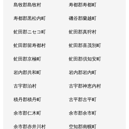
島牧郡島牧村
寿都郡寿都町
北２０条西
150万円
北18条
徒
寿都郡黒松内町
磯谷郡蘭越町
北２１条西
400万円
北24条
徒
虻田郡ニセコ町
虻田郡真狩村
北２２条西
1,300万円
北24条
徒
虻田郡留寿都村
虻田郡喜茂別町
北２２条西
290万円
北24条
徒
虻田郡京極町
虻田郡倶知安町
北２３条西
290万円
北24条
徒
岩内郡共和町
岩内郡岩内町
北２３条西
390万円
北24条
徒
古宇郡泊村
古宇郡神恵内村
北２３条西
300万円
北24条
徒
積丹郡積丹町
古平郡古平町
北２３条西
340万円
北24条
徒
余市郡仁木町
余市郡余市町
北２３条西
2,100万円
北24条
徒
余市郡赤井川村
空知郡南幌町