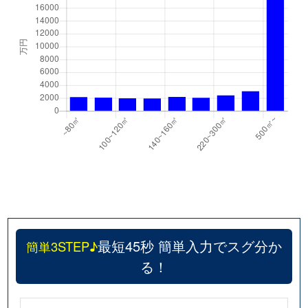
最短45秒 簡単入力でスグ分か
簡単3STEP♪
る！