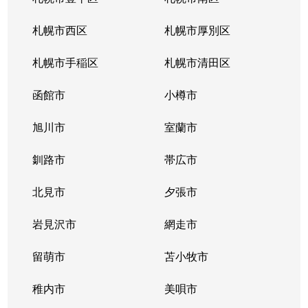
北１０条西
4,200万円
札幌(ＪＲ)
徒
札幌市西区
札幌市厚別区
北１１条西
450万円
北12条
徒
札幌市手稲区
札幌市清田区
北１１条西
400万円
北12条
徒
函館市
小樽市
北１１条西
450万円
北12条
徒
旭川市
室蘭市
北１１条西
290万円
北12条
徒
釧路市
帯広市
北１１条西
380万円
北12条
徒
北見市
夕張市
北１１条西
530万円
北12条
徒
岩見沢市
網走市
北１１条西
留萌市
400万円
苫小牧市
北12条
徒
稚内市
美唄市
北１１条西
3,500万円
北12条
徒