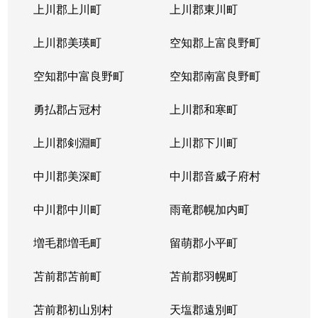
北３１条西
1,000万円
北34条
徒
上川郡上川町
上川郡東川町
北３１条西
1,700万円
北34条
徒
上川郡美瑛町
空知郡上富良野町
北３１条西
970万円
北34条
徒
空知郡中富良野町
空知郡南富良野町
北３１条西
1,400万円
北34条
徒
勇払郡占冠村
上川郡和寒町
北３１条西
500万円
北34条
徒
上川郡剣淵町
上川郡下川町
北３２条西
700万円
北34条
徒
中川郡美深町
中川郡音威子府村
北３３条西
1,300万円
北34条
徒
中川郡中川町
雨竜郡幌加内町
北３３条西
3,200万円
北34条
徒
増毛郡増毛町
留萌郡小平町
北３４条西
苫前郡苫前町
1,800万円
苫前郡羽幌町
北34条
徒
苫前郡初山別村
天塩郡遠別町
北３４条西
600万円
北34条
徒