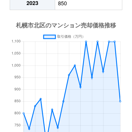
2023
850
あいの里２条
600万円
あいの里教育大
徒
あいの里２条
160万円
あいの里教育大
徒
あいの里３条
1,300万円
あいの里教育大
徒
あいの里３条
700万円
あいの里公園
徒
麻生町
2,200万円
麻生
徒
北６条西
1,200万円
札幌(ＪＲ)
徒
北７条西
610万円
札幌(ＪＲ)
徒
北７条西
2,300万円
札幌(ＪＲ)
徒
北７条西
4,000万円
札幌(ＪＲ)
徒