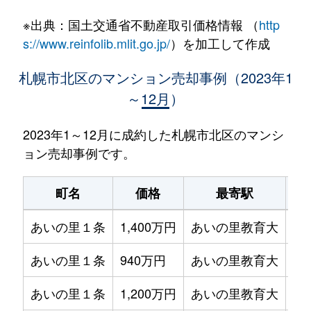
※出典：国土交通省不動産取引価格情報 （
http
s://www.reinfolib.mlit.go.jp/
）を加工して作成
札幌市北区のマンション売却事例（2023年1
～12月）
2023年1～12月に成約した札幌市北区のマンシ
ョン売却事例です。
町名
価格
最寄駅
あいの里１条
1,400万円
あいの里教育大
徒
あいの里１条
940万円
あいの里教育大
徒
あいの里１条
1,200万円
あいの里教育大
徒