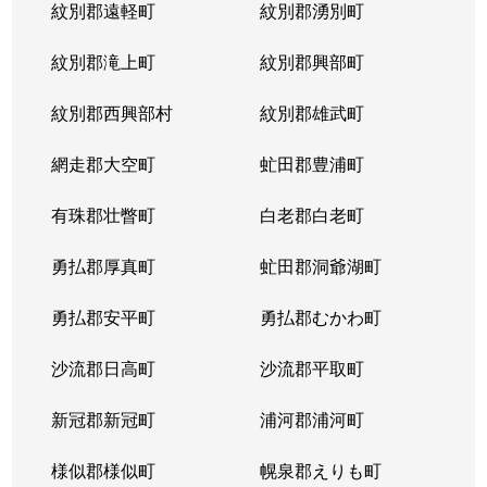
紋別郡遠軽町
紋別郡湧別町
北３６条西
1,800万円
麻生
徒
紋別郡滝上町
紋別郡興部町
北３６条西
2,700万円
麻生
徒
紋別郡西興部村
紋別郡雄武町
北３６条西
2,700万円
麻生
徒
網走郡大空町
虻田郡豊浦町
北３７条西
3,200万円
麻生
徒
有珠郡壮瞥町
白老郡白老町
北３７条西
1,100万円
麻生
徒
勇払郡厚真町
虻田郡洞爺湖町
北３７条西
2,700万円
麻生
徒
勇払郡安平町
勇払郡むかわ町
北３７条西
3,400万円
麻生
徒
沙流郡日高町
沙流郡平取町
北３８条西
2,600万円
麻生
徒
新冠郡新冠町
浦河郡浦河町
北３８条西
3,600万円
麻生
徒
様似郡様似町
幌泉郡えりも町