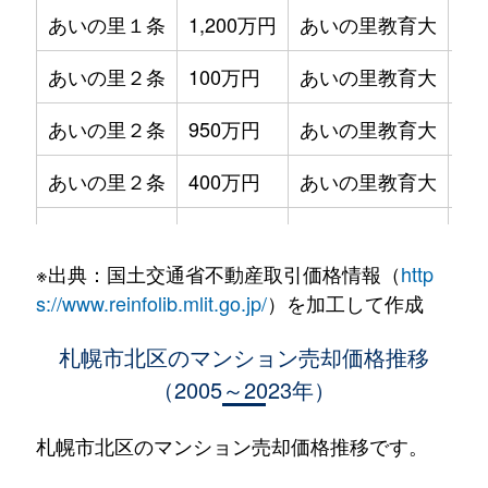
あいの里１条
1,200万円
あいの里教育大
徒
あいの里２条
100万円
あいの里教育大
徒
あいの里２条
950万円
あいの里教育大
徒
あいの里２条
400万円
あいの里教育大
徒
あいの里２条
550万円
あいの里教育大
徒
※出典：国土交通省不動産取引価格情報（
http
あいの里２条
400万円
あいの里教育大
徒
s://www.reinfolib.mlit.go.jp/
）を加工して作成
あいの里２条
1,800万円
あいの里教育大
徒
札幌市北区のマンション売却価格推移
（2005～2023年）
あいの里２条
720万円
あいの里教育大
徒
あいの里２条
550万円
あいの里教育大
徒
札幌市北区のマンション売却価格推移です。