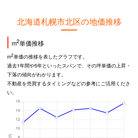
新琴似９条
2,800万円
麻生
徒
北海道札幌市北区の地価推移
屯田６条
980万円
麻生
徒
百合が原
2,400万円
百合が原
徒
2
m
単価推移
百合が原
1,500万円
百合が原
徒
2
m
単価の推移を表したグラフです。
過去1年間や5年といったスパンで、その坪単価の上昇・
百合が原
780万円
百合が原
徒
下落の傾向がわかります。
百合が原
1,100万円
百合が原
徒
不動産を売買するタイミングなどの参考にご活用くださ
い。