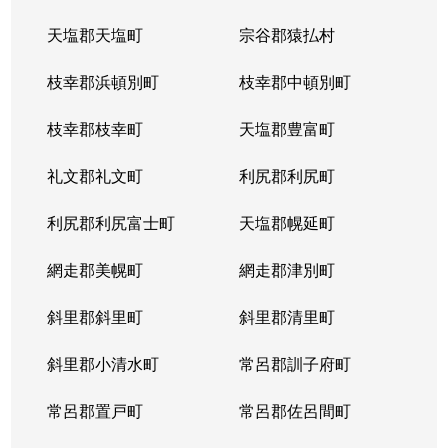
天塩郡天塩町
宗谷郡猿払村
北３４条西
4,100万円
北34条
徒
枝幸郡浜頓別町
枝幸郡中頓別町
北３４条西
580万円
北34条
徒
枝幸郡枝幸町
天塩郡豊富町
北３４条西
2,000万円
北34条
徒
礼文郡礼文町
利尻郡利尻町
北３４条西
470万円
北34条
徒
利尻郡利尻富士町
天塩郡幌延町
北３４条西
490万円
北34条
徒
網走郡美幌町
網走郡津別町
北３４条西
300万円
北34条
徒
斜里郡斜里町
斜里郡清里町
北３５条西
1,700万円
北34条
徒
斜里郡小清水町
常呂郡訓子府町
北３５条西
2,200万円
北34条
徒
常呂郡置戸町
常呂郡佐呂間町
北３６条西
670万円
麻生
徒