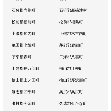
北１４条西
4,400万円
北12条
徒
石狩郡当別町
石狩郡新篠津村
北１４条西
570万円
北12条
徒
松前郡松前町
松前郡福島町
北１５条西
1,500万円
北18条
徒
上磯郡知内町
上磯郡木古内町
北１７条西
530万円
北18条
徒
亀田郡七飯町
茅部郡鹿部町
北１７条西
1,500万円
北18条
徒
茅部郡森町
二海郡八雲町
北１７条西
500万円
北18条
徒
山越郡長万部町
檜山郡江差町
北１７条西
3,500万円
北18条
徒
檜山郡上ノ国町
檜山郡厚沢部町
北１８条西
250万円
北18条
徒
爾志郡乙部町
奥尻郡奥尻町
北１９条西
410万円
北18条
徒
瀬棚郡今金町
久遠郡せたな町
北１９条西
380万円
北18条
徒