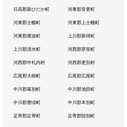
北３８条西
2,900万円
麻生
徒
日高郡新ひだか町
河東郡音更町
北３９条西
2,400万円
麻生
徒
河東郡士幌町
河東郡上士幌町
北３９条西
3,300万円
麻生
徒
河東郡鹿追町
上川郡新得町
北４０条西
850万円
麻生
徒
上川郡清水町
河西郡芽室町
篠路７条
850万円
篠路
徒
河西郡中札内村
河西郡更別村
新川１条
1,700万円
新川(北海道)
徒
広尾郡大樹町
広尾郡広尾町
新川２条
2,000万円
新川(北海道)
徒
中川郡幕別町
中川郡池田町
新川２条
1,100万円
新川(北海道)
徒
中川郡豊頃町
中川郡本別町
新川３条
1,500万円
新川(北海道)
徒
足寄郡足寄町
足寄郡陸別町
新川４条
700万円
北24条
徒