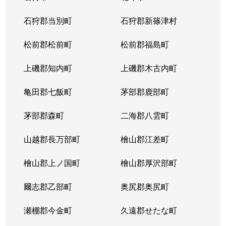
北１４条西
4,400万円
北12条
徒
石狩郡当別町
石狩郡新篠津村
北１４条西
570万円
北12条
徒
松前郡松前町
松前郡福島町
北１５条西
1,500万円
北18条
徒
上磯郡知内町
上磯郡木古内町
北１７条西
530万円
北18条
徒
亀田郡七飯町
茅部郡鹿部町
北１７条西
1,500万円
北18条
徒
茅部郡森町
二海郡八雲町
北１７条西
500万円
北18条
徒
山越郡長万部町
檜山郡江差町
北１７条西
3,500万円
北18条
徒
檜山郡上ノ国町
檜山郡厚沢部町
北１８条西
250万円
北18条
徒
爾志郡乙部町
奥尻郡奥尻町
北１９条西
410万円
北18条
徒
瀬棚郡今金町
久遠郡せたな町
北１９条西
380万円
北18条
徒