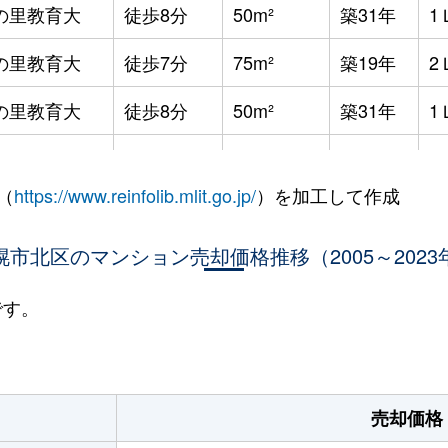
の里教育大
徒歩8分
50m²
築31年
1
の里教育大
徒歩7分
75m²
築19年
2
の里教育大
徒歩8分
50m²
築31年
1
の里教育大
徒歩8分
50m²
築31年
1
（
https://www.reinfolib.mlit.go.jp/
）を加工して作成
の里教育大
徒歩7分
55m²
築19年
1
の里教育大
幌市北区のマンション売却価格推移（2005～2023
徒歩8分
115m²
築31年
4
の里教育大
徒歩8分
60m²
築31年
2
です。
の里教育大
徒歩7分
55m²
築19年
1
の里教育大
徒歩7分
55m²
築19年
1
売却価格
の里教育大
徒歩7分
50m²
築19年
1