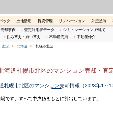
ーズ株式会社（東証グロース上
初めての方へ
ビスです 証券コード：4445
バック
土地活用
賃貸管理
リノベーション
外壁塗装
ライン講座
リビンマガジンBiz
不動産売却ご相談デスク
別売却事例
査定利用者データ
シミュレーション 戸建て
住み替え・買い替え
不動産売買
不動産仲介
・査定
北海道
札幌市北区
北海道札幌市北区のマンション売却・査
道札幌市北区のマンション売却情報（2023年1～1
相場です。すべて中央値をもとに算出しています。