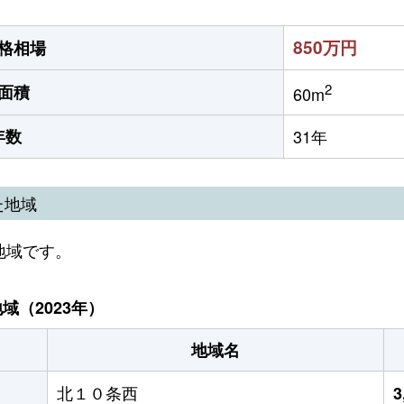
850万円
格相場
2
面積
60m
年数
31年
た地域
地域です。
（2023年）
地域名
北１０条西
3