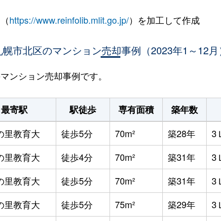
 （
https://www.reinfolib.mlit.go.jp/
）を加工して作成
札幌市北区のマンション売却事例（2023年1～12月
区のマンション売却事例です。
最寄駅
駅徒歩
専有面積
築年数
の里教育大
徒歩5分
70m²
築28年
3
の里教育大
徒歩4分
70m²
築31年
3
の里教育大
徒歩5分
70m²
築31年
3
の里教育大
徒歩5分
75m²
築29年
3