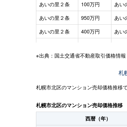
あいの里２条
100万円
あい
あいの里２条
950万円
あい
あいの里２条
400万円
あい
あいの里２条
550万円
あい
※出典：国土交通省不動産取引価格情報
あいの里２条
400万円
あい
あいの里２条
1,800万円
あい
札
あいの里２条
720万円
あい
札幌市北区のマンション売却価格推移
あいの里２条
550万円
あい
札幌市北区のマンション売却価格推移
あいの里２条
200万円
あい
西暦（年）
あいの里２条
150万円
あい