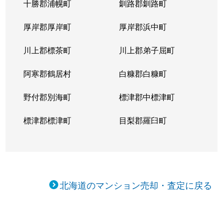
十勝郡浦幌町
釧路郡釧路町
新琴似５条
1,400万円
麻生
徒
厚岸郡厚岸町
厚岸郡浜中町
新琴似５条
3,000万円
麻生
徒
川上郡標茶町
川上郡弟子屈町
新琴似７条
1,000万円
麻生
徒
阿寒郡鶴居村
白糠郡白糠町
新琴似８条
1,400万円
麻生
徒
野付郡別海町
標津郡中標津町
新琴似８条
960万円
麻生
徒
標津郡標津町
目梨郡羅臼町
新琴似８条
350万円
麻生
徒
新琴似８条
520万円
麻生
徒
北海道のマンション売却・査定に戻る
新琴似９条
1,000万円
麻生
徒
新琴似９条
820万円
麻生
徒