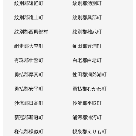
紋別郡遠軽町
紋別郡湧別町
北３６条西
1,800万円
麻生
徒
紋別郡滝上町
紋別郡興部町
北３６条西
2,700万円
麻生
徒
紋別郡西興部村
紋別郡雄武町
北３６条西
2,700万円
麻生
徒
網走郡大空町
虻田郡豊浦町
北３７条西
3,200万円
麻生
徒
有珠郡壮瞥町
白老郡白老町
北３７条西
1,100万円
麻生
徒
勇払郡厚真町
虻田郡洞爺湖町
北３７条西
2,700万円
麻生
徒
勇払郡安平町
勇払郡むかわ町
北３７条西
3,400万円
麻生
徒
沙流郡日高町
沙流郡平取町
北３８条西
2,600万円
麻生
徒
新冠郡新冠町
浦河郡浦河町
北３８条西
3,600万円
麻生
徒
様似郡様似町
幌泉郡えりも町