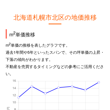
新琴似９条
2,800万円
麻生
徒
北海道札幌市北区の地価推移
屯田６条
980万円
麻生
徒
百合が原
2,400万円
百合が原
徒
2
m
単価推移
百合が原
1,500万円
百合が原
徒
2
m
単価の推移を表したグラフです。
過去1年間や5年といったスパンで、その坪単価の上昇・
百合が原
780万円
百合が原
徒
下落の傾向がわかります。
百合が原
1,100万円
百合が原
徒
不動産を売買するタイミングなどの参考にご活用くださ
い。