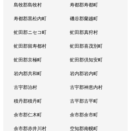
島牧郡島牧村
寿都郡寿都町
北２０条西
150万円
北18条
徒
寿都郡黒松内町
磯谷郡蘭越町
北２１条西
400万円
北24条
徒
虻田郡ニセコ町
虻田郡真狩村
北２２条西
1,300万円
北24条
徒
虻田郡留寿都村
虻田郡喜茂別町
北２２条西
290万円
北24条
徒
虻田郡京極町
虻田郡倶知安町
北２３条西
290万円
北24条
徒
岩内郡共和町
岩内郡岩内町
北２３条西
390万円
北24条
徒
古宇郡泊村
古宇郡神恵内村
北２３条西
300万円
北24条
徒
積丹郡積丹町
古平郡古平町
北２３条西
340万円
北24条
徒
余市郡仁木町
余市郡余市町
北２３条西
2,100万円
北24条
徒
余市郡赤井川村
空知郡南幌町