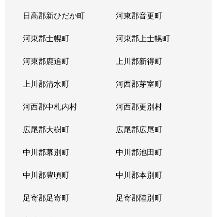
北３８条西
2,900万円
麻生
徒
日高郡新ひだか町
河東郡音更町
北３９条西
2,400万円
麻生
徒
河東郡士幌町
河東郡上士幌町
北３９条西
3,300万円
麻生
徒
河東郡鹿追町
上川郡新得町
北４０条西
850万円
麻生
徒
上川郡清水町
河西郡芽室町
篠路７条
850万円
篠路
徒
河西郡中札内村
河西郡更別村
新川１条
1,700万円
新川(北海道)
徒
広尾郡大樹町
広尾郡広尾町
新川２条
2,000万円
新川(北海道)
徒
中川郡幕別町
中川郡池田町
新川２条
1,100万円
新川(北海道)
徒
中川郡豊頃町
中川郡本別町
新川３条
1,500万円
新川(北海道)
徒
足寄郡足寄町
足寄郡陸別町
新川４条
700万円
北24条
徒