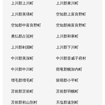
北３１条西
1,000万円
北34条
徒
上川郡上川町
上川郡東川町
北３１条西
1,700万円
北34条
徒
上川郡美瑛町
空知郡上富良野町
北３１条西
970万円
北34条
徒
空知郡中富良野町
空知郡南富良野町
北３１条西
1,400万円
北34条
徒
勇払郡占冠村
上川郡和寒町
北３１条西
500万円
北34条
徒
上川郡剣淵町
上川郡下川町
北３２条西
700万円
北34条
徒
中川郡美深町
中川郡音威子府村
北３３条西
1,300万円
北34条
徒
中川郡中川町
雨竜郡幌加内町
北３３条西
3,200万円
北34条
徒
増毛郡増毛町
留萌郡小平町
北３４条西
苫前郡苫前町
1,800万円
苫前郡羽幌町
北34条
徒
苫前郡初山別村
天塩郡遠別町
北３４条西
600万円
北34条
徒