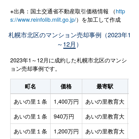
※出典：国土交通省不動産取引価格情報 （
http
s://www.reinfolib.mlit.go.jp/
）を加工して作成
札幌市北区のマンション売却事例（2023年1
～12月）
2023年1～12月に成約した札幌市北区のマンシ
ョン売却事例です。
町名
価格
最寄駅
あいの里１条
1,400万円
あいの里教育大
徒
あいの里１条
940万円
あいの里教育大
徒
あいの里１条
1,200万円
あいの里教育大
徒