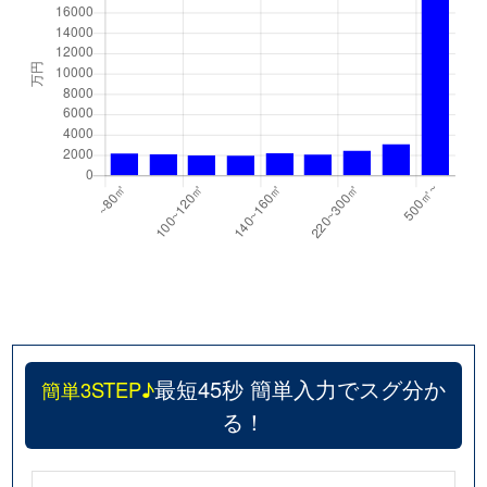
最短45秒 簡単入力でスグ分か
簡単3STEP♪
る！