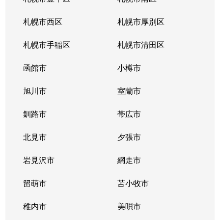
北１０条西
4,200万円
札幌(ＪＲ)
徒
札幌市西区
札幌市厚別区
北１１条西
450万円
北12条
徒
札幌市手稲区
札幌市清田区
北１１条西
400万円
北12条
徒
函館市
小樽市
北１１条西
450万円
北12条
徒
旭川市
室蘭市
北１１条西
290万円
北12条
徒
釧路市
帯広市
北１１条西
380万円
北12条
徒
北見市
夕張市
北１１条西
530万円
北12条
徒
岩見沢市
網走市
北１１条西
留萌市
400万円
苫小牧市
北12条
徒
稚内市
美唄市
北１１条西
3,500万円
北12条
徒