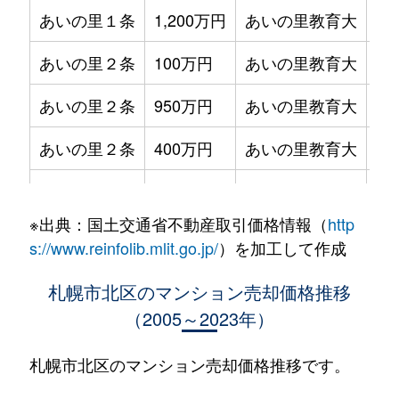
あいの里１条
1,200万円
あいの里教育大
徒
あいの里２条
100万円
あいの里教育大
徒
あいの里２条
950万円
あいの里教育大
徒
あいの里２条
400万円
あいの里教育大
徒
あいの里２条
550万円
あいの里教育大
徒
※出典：国土交通省不動産取引価格情報（
http
あいの里２条
400万円
あいの里教育大
徒
s://www.reinfolib.mlit.go.jp/
）を加工して作成
あいの里２条
1,800万円
あいの里教育大
徒
札幌市北区のマンション売却価格推移
（2005～2023年）
あいの里２条
720万円
あいの里教育大
徒
あいの里２条
550万円
あいの里教育大
徒
札幌市北区のマンション売却価格推移です。