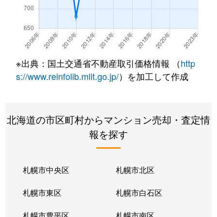
北７条西
490万円
札幌(ＪＲ)
徒
北７条西
3,200万円
札幌(ＪＲ)
徒
北７条西
600万円
札幌(ＪＲ)
徒
※出典：国土交通省不動産取引価格情報 （
http
北８条西
280万円
札幌(ＪＲ)
徒
s://www.reinfolib.mlit.go.jp/
）を加工して作成
北８条西
200万円
札幌(ＪＲ)
徒
北海道の市区町村からマンション売却・査定情
北８条西
150万円
札幌(ＪＲ)
徒
報を探す
北８条西
230万円
札幌(ＪＲ)
徒
北８条西
140万円
札幌(ＪＲ)
徒
札幌市中央区
札幌市北区
北８条西
150万円
札幌(ＪＲ)
徒
札幌市東区
札幌市白石区
北１０条西
3,500万円
北12条
徒
札幌市豊平区
札幌市南区