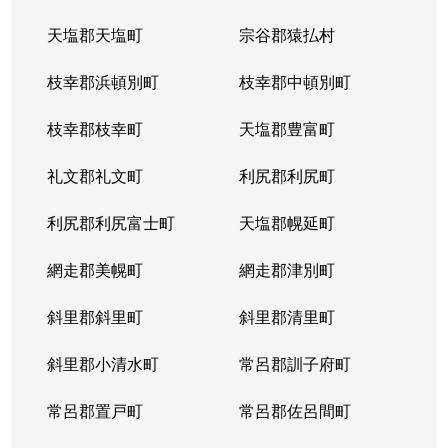
天塩郡天塩町
宗谷郡猿払村
北３４条西
4,100万円
北34条
徒
枝幸郡浜頓別町
枝幸郡中頓別町
北３４条西
580万円
北34条
徒
枝幸郡枝幸町
天塩郡豊富町
北３４条西
2,000万円
北34条
徒
礼文郡礼文町
利尻郡利尻町
北３４条西
470万円
北34条
徒
利尻郡利尻富士町
天塩郡幌延町
北３４条西
490万円
北34条
徒
網走郡美幌町
網走郡津別町
北３４条西
300万円
北34条
徒
斜里郡斜里町
斜里郡清里町
北３５条西
1,700万円
北34条
徒
斜里郡小清水町
常呂郡訓子府町
北３５条西
2,200万円
北34条
徒
常呂郡置戸町
常呂郡佐呂間町
北３６条西
670万円
麻生
徒