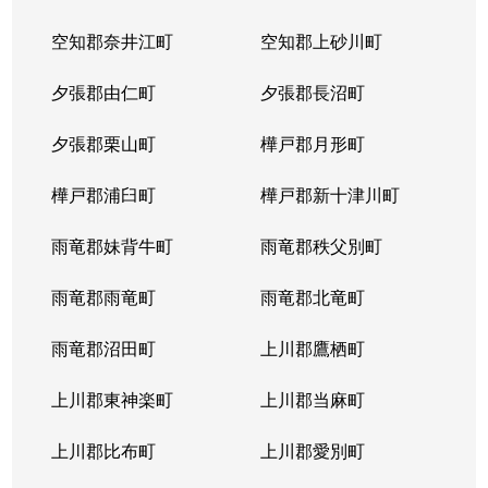
北２３条西
1,700万円
北24条
徒
空知郡奈井江町
空知郡上砂川町
北２４条西
1,700万円
北24条
徒
夕張郡由仁町
夕張郡長沼町
北２５条西
2,500万円
北24条
徒
夕張郡栗山町
樺戸郡月形町
北２９条西
950万円
北34条
徒
樺戸郡浦臼町
樺戸郡新十津川町
北２９条西
2,500万円
北34条
徒
雨竜郡妹背牛町
雨竜郡秩父別町
北２９条西
460万円
北34条
徒
雨竜郡雨竜町
雨竜郡北竜町
北２９条西
630万円
北34条
徒
雨竜郡沼田町
上川郡鷹栖町
北２９条西
2,500万円
北34条
徒
上川郡東神楽町
上川郡当麻町
北３１条西
1,700万円
北34条
徒
上川郡比布町
上川郡愛別町