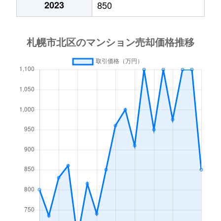
2023
850
あいの里２条
600万円
あいの里教育大
徒
あいの里２条
160万円
あいの里教育大
徒
あいの里３条
1,300万円
あいの里教育大
徒
あいの里３条
700万円
あいの里公園
徒
麻生町
2,200万円
麻生
徒
北６条西
1,200万円
札幌(ＪＲ)
徒
北７条西
610万円
札幌(ＪＲ)
徒
北７条西
2,300万円
札幌(ＪＲ)
徒
北７条西
4,000万円
札幌(ＪＲ)
徒