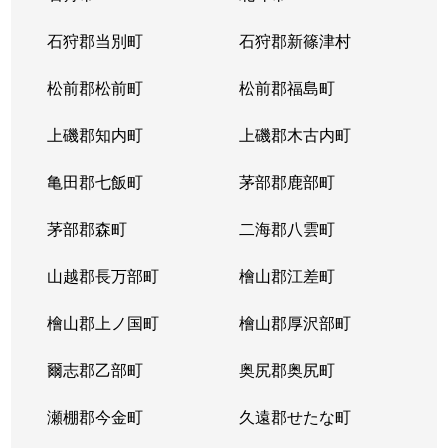
北１４条西
4,400万円
北12条
徒
石狩郡当別町
石狩郡新篠津村
北１４条西
570万円
北12条
徒
松前郡松前町
松前郡福島町
北１５条西
1,500万円
北18条
徒
上磯郡知内町
上磯郡木古内町
北１７条西
530万円
北18条
徒
亀田郡七飯町
茅部郡鹿部町
北１７条西
1,500万円
北18条
徒
茅部郡森町
二海郡八雲町
北１７条西
500万円
北18条
徒
山越郡長万部町
檜山郡江差町
北１７条西
3,500万円
北18条
徒
檜山郡上ノ国町
檜山郡厚沢部町
北１８条西
250万円
北18条
徒
爾志郡乙部町
奥尻郡奥尻町
北１９条西
410万円
北18条
徒
瀬棚郡今金町
久遠郡せたな町
北１９条西
380万円
北18条
徒