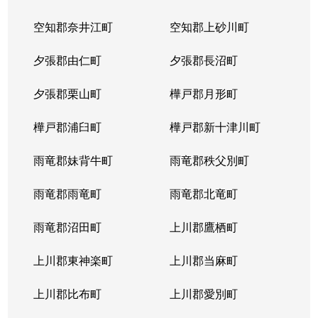
北２３条西
1,700万円
北24条
徒
空知郡奈井江町
空知郡上砂川町
北２４条西
1,700万円
北24条
徒
夕張郡由仁町
夕張郡長沼町
北２５条西
2,500万円
北24条
徒
夕張郡栗山町
樺戸郡月形町
北２９条西
950万円
北34条
徒
樺戸郡浦臼町
樺戸郡新十津川町
北２９条西
2,500万円
北34条
徒
雨竜郡妹背牛町
雨竜郡秩父別町
北２９条西
460万円
北34条
徒
雨竜郡雨竜町
雨竜郡北竜町
北２９条西
630万円
北34条
徒
雨竜郡沼田町
上川郡鷹栖町
北２９条西
2,500万円
北34条
徒
上川郡東神楽町
上川郡当麻町
北３１条西
1,700万円
北34条
徒
上川郡比布町
上川郡愛別町