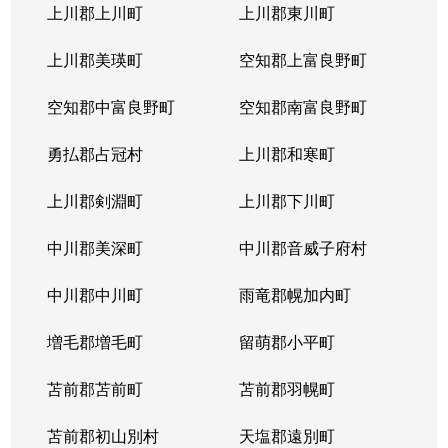
北３１条西
1,000万円
北34条
徒
上川郡上川町
上川郡東川町
北３１条西
1,700万円
北34条
徒
上川郡美瑛町
空知郡上富良野町
北３１条西
970万円
北34条
徒
空知郡中富良野町
空知郡南富良野町
北３１条西
1,400万円
北34条
徒
勇払郡占冠村
上川郡和寒町
北３１条西
500万円
北34条
徒
上川郡剣淵町
上川郡下川町
北３２条西
700万円
北34条
徒
中川郡美深町
中川郡音威子府村
北３３条西
1,300万円
北34条
徒
中川郡中川町
雨竜郡幌加内町
北３３条西
3,200万円
北34条
徒
増毛郡増毛町
留萌郡小平町
北３４条西
苫前郡苫前町
1,800万円
苫前郡羽幌町
北34条
徒
苫前郡初山別村
天塩郡遠別町
北３４条西
600万円
北34条
徒