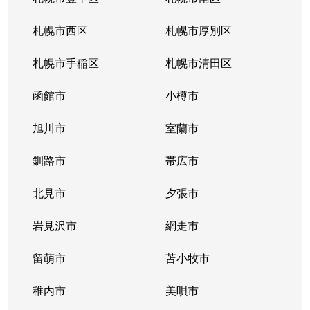
北１０条西
4,200万円
札幌(ＪＲ)
徒
札幌市西区
札幌市厚別区
北１１条西
450万円
北12条
徒
札幌市手稲区
札幌市清田区
北１１条西
400万円
北12条
徒
函館市
小樽市
北１１条西
450万円
北12条
徒
旭川市
室蘭市
北１１条西
290万円
北12条
徒
釧路市
帯広市
北１１条西
380万円
北12条
徒
北見市
夕張市
北１１条西
530万円
北12条
徒
岩見沢市
網走市
北１１条西
留萌市
400万円
苫小牧市
北12条
徒
稚内市
美唄市
北１１条西
3,500万円
北12条
徒