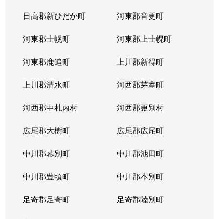
北３８条西
2,900万円
麻生
徒
日高郡新ひだか町
河東郡音更町
北３９条西
2,400万円
麻生
徒
河東郡士幌町
河東郡上士幌町
北３９条西
3,300万円
麻生
徒
河東郡鹿追町
上川郡新得町
北４０条西
850万円
麻生
徒
上川郡清水町
河西郡芽室町
篠路７条
850万円
篠路
徒
河西郡中札内村
河西郡更別村
新川１条
1,700万円
新川(北海道)
徒
広尾郡大樹町
広尾郡広尾町
新川２条
2,000万円
新川(北海道)
徒
中川郡幕別町
中川郡池田町
新川２条
1,100万円
新川(北海道)
徒
中川郡豊頃町
中川郡本別町
新川３条
1,500万円
新川(北海道)
徒
足寄郡足寄町
足寄郡陸別町
新川４条
700万円
北24条
徒