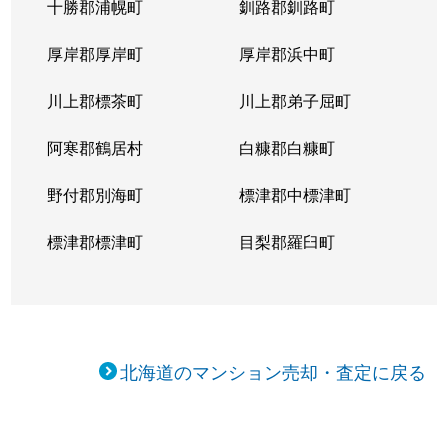
十勝郡浦幌町
釧路郡釧路町
新琴似５条
1,400万円
麻生
徒
厚岸郡厚岸町
厚岸郡浜中町
新琴似５条
3,000万円
麻生
徒
川上郡標茶町
川上郡弟子屈町
新琴似７条
1,000万円
麻生
徒
阿寒郡鶴居村
白糠郡白糠町
新琴似８条
1,400万円
麻生
徒
野付郡別海町
標津郡中標津町
新琴似８条
960万円
麻生
徒
標津郡標津町
目梨郡羅臼町
新琴似８条
350万円
麻生
徒
新琴似８条
520万円
麻生
徒
北海道のマンション売却・査定に戻る
新琴似９条
1,000万円
麻生
徒
新琴似９条
820万円
麻生
徒