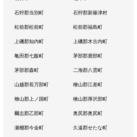
北１４条西
4,400万円
北12条
徒
石狩郡当別町
石狩郡新篠津村
北１４条西
570万円
北12条
徒
松前郡松前町
松前郡福島町
北１５条西
1,500万円
北18条
徒
上磯郡知内町
上磯郡木古内町
北１７条西
530万円
北18条
徒
亀田郡七飯町
茅部郡鹿部町
北１７条西
1,500万円
北18条
徒
茅部郡森町
二海郡八雲町
北１７条西
500万円
北18条
徒
山越郡長万部町
檜山郡江差町
北１７条西
3,500万円
北18条
徒
檜山郡上ノ国町
檜山郡厚沢部町
北１８条西
250万円
北18条
徒
爾志郡乙部町
奥尻郡奥尻町
北１９条西
410万円
北18条
徒
瀬棚郡今金町
久遠郡せたな町
北１９条西
380万円
北18条
徒