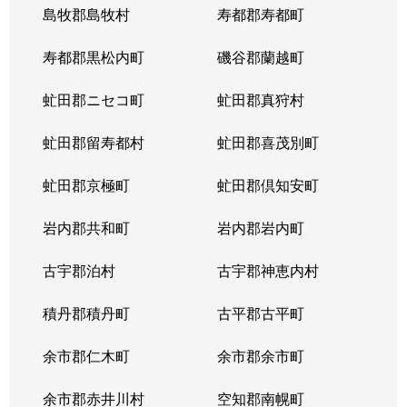
島牧郡島牧村
寿都郡寿都町
北２０条西
150万円
北18条
徒
寿都郡黒松内町
磯谷郡蘭越町
北２１条西
400万円
北24条
徒
虻田郡ニセコ町
虻田郡真狩村
北２２条西
1,300万円
北24条
徒
虻田郡留寿都村
虻田郡喜茂別町
北２２条西
290万円
北24条
徒
虻田郡京極町
虻田郡倶知安町
北２３条西
290万円
北24条
徒
岩内郡共和町
岩内郡岩内町
北２３条西
390万円
北24条
徒
古宇郡泊村
古宇郡神恵内村
北２３条西
300万円
北24条
徒
積丹郡積丹町
古平郡古平町
北２３条西
340万円
北24条
徒
余市郡仁木町
余市郡余市町
北２３条西
2,100万円
北24条
徒
余市郡赤井川村
空知郡南幌町