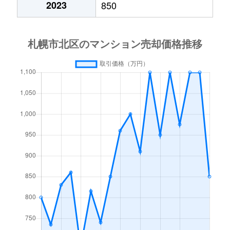
2023
850
あいの里２条
600万円
あいの里教育大
徒
あいの里２条
160万円
あいの里教育大
徒
あいの里３条
1,300万円
あいの里教育大
徒
あいの里３条
700万円
あいの里公園
徒
麻生町
2,200万円
麻生
徒
北６条西
1,200万円
札幌(ＪＲ)
徒
北７条西
610万円
札幌(ＪＲ)
徒
北７条西
2,300万円
札幌(ＪＲ)
徒
北７条西
4,000万円
札幌(ＪＲ)
徒