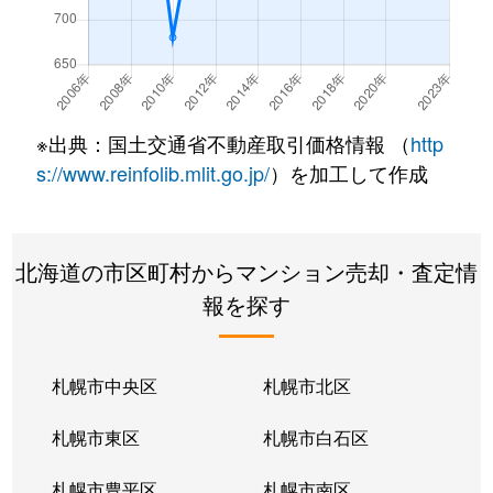
北７条西
490万円
札幌(ＪＲ)
徒
北７条西
3,200万円
札幌(ＪＲ)
徒
北７条西
600万円
札幌(ＪＲ)
徒
※出典：国土交通省不動産取引価格情報 （
http
北８条西
280万円
札幌(ＪＲ)
徒
s://www.reinfolib.mlit.go.jp/
）を加工して作成
北８条西
200万円
札幌(ＪＲ)
徒
北海道の市区町村からマンション売却・査定情
北８条西
150万円
札幌(ＪＲ)
徒
報を探す
北８条西
230万円
札幌(ＪＲ)
徒
北８条西
140万円
札幌(ＪＲ)
徒
札幌市中央区
札幌市北区
北８条西
150万円
札幌(ＪＲ)
徒
札幌市東区
札幌市白石区
北１０条西
3,500万円
北12条
徒
札幌市豊平区
札幌市南区