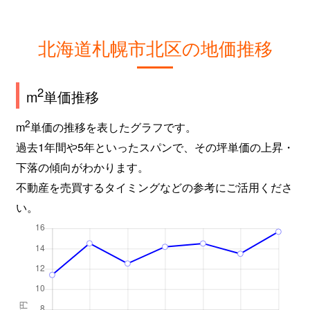
新琴似９条
2,800万円
麻生
徒
北海道札幌市北区の地価推移
屯田６条
980万円
麻生
徒
百合が原
2,400万円
百合が原
徒
2
m
単価推移
百合が原
1,500万円
百合が原
徒
2
m
単価の推移を表したグラフです。
過去1年間や5年といったスパンで、その坪単価の上昇・
百合が原
780万円
百合が原
徒
下落の傾向がわかります。
百合が原
1,100万円
百合が原
徒
不動産を売買するタイミングなどの参考にご活用くださ
い。