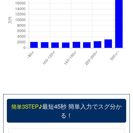
最短45秒 簡単入力でスグ分か
簡単3STEP♪
る！