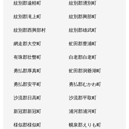
紋別郡遠軽町
紋別郡湧別町
北３６条西
1,800万円
麻生
徒
紋別郡滝上町
紋別郡興部町
北３６条西
2,700万円
麻生
徒
紋別郡西興部村
紋別郡雄武町
北３６条西
2,700万円
麻生
徒
網走郡大空町
虻田郡豊浦町
北３７条西
3,200万円
麻生
徒
有珠郡壮瞥町
白老郡白老町
北３７条西
1,100万円
麻生
徒
勇払郡厚真町
虻田郡洞爺湖町
北３７条西
2,700万円
麻生
徒
勇払郡安平町
勇払郡むかわ町
北３７条西
3,400万円
麻生
徒
沙流郡日高町
沙流郡平取町
北３８条西
2,600万円
麻生
徒
新冠郡新冠町
浦河郡浦河町
北３８条西
3,600万円
麻生
徒
様似郡様似町
幌泉郡えりも町