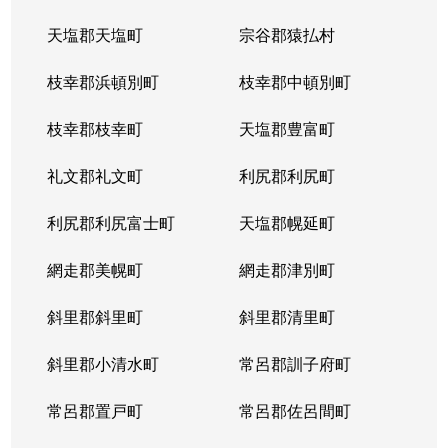
天塩郡天塩町
宗谷郡猿払村
北３４条西
4,100万円
北34条
徒
枝幸郡浜頓別町
枝幸郡中頓別町
北３４条西
580万円
北34条
徒
枝幸郡枝幸町
天塩郡豊富町
北３４条西
2,000万円
北34条
徒
礼文郡礼文町
利尻郡利尻町
北３４条西
470万円
北34条
徒
利尻郡利尻富士町
天塩郡幌延町
北３４条西
490万円
北34条
徒
網走郡美幌町
網走郡津別町
北３４条西
300万円
北34条
徒
斜里郡斜里町
斜里郡清里町
北３５条西
1,700万円
北34条
徒
斜里郡小清水町
常呂郡訓子府町
北３５条西
2,200万円
北34条
徒
常呂郡置戸町
常呂郡佐呂間町
北３６条西
670万円
麻生
徒