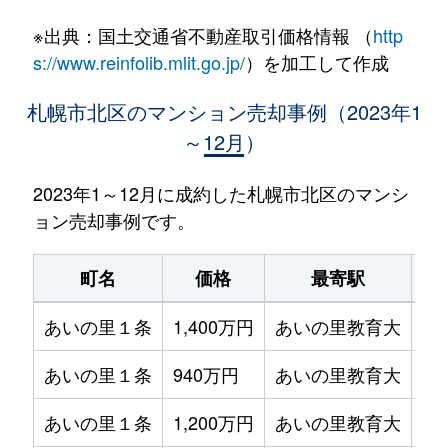
※出典：国土交通省不動産取引価格情報 （
http
s://www.reinfolib.mlit.go.jp/
）を加工して作成
札幌市北区のマンション売却事例（2023年1
～12月）
2023年1～12月に成約した札幌市北区のマンシ
ョン売却事例です。
町名
価格
最寄駅
あいの里１条
1,400万円
あいの里教育大
徒
あいの里１条
940万円
あいの里教育大
徒
あいの里１条
1,200万円
あいの里教育大
徒