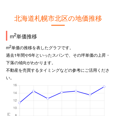
新琴似９条
2,800万円
麻生
徒
北海道札幌市北区の地価推移
屯田６条
980万円
麻生
徒
百合が原
2,400万円
百合が原
徒
2
m
単価推移
百合が原
1,500万円
百合が原
徒
2
m
単価の推移を表したグラフです。
過去1年間や5年といったスパンで、その坪単価の上昇・
百合が原
780万円
百合が原
徒
下落の傾向がわかります。
百合が原
1,100万円
百合が原
徒
不動産を売買するタイミングなどの参考にご活用くださ
い。