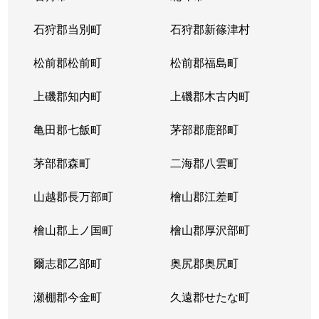
北１４条西
4,400万円
北12条
徒
石狩郡当別町
石狩郡新篠津村
北１４条西
570万円
北12条
徒
松前郡松前町
松前郡福島町
北１５条西
1,500万円
北18条
徒
上磯郡知内町
上磯郡木古内町
北１７条西
530万円
北18条
徒
亀田郡七飯町
茅部郡鹿部町
北１７条西
1,500万円
北18条
徒
茅部郡森町
二海郡八雲町
北１７条西
500万円
北18条
徒
山越郡長万部町
檜山郡江差町
北１７条西
3,500万円
北18条
徒
檜山郡上ノ国町
檜山郡厚沢部町
北１８条西
250万円
北18条
徒
爾志郡乙部町
奥尻郡奥尻町
北１９条西
410万円
北18条
徒
瀬棚郡今金町
久遠郡せたな町
北１９条西
380万円
北18条
徒