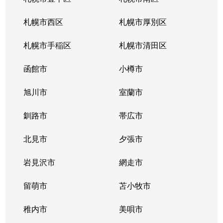
北１０条西
4,200万円
札幌(ＪＲ)
徒
札幌市西区
札幌市厚別区
北１１条西
450万円
北12条
徒
札幌市手稲区
札幌市清田区
北１１条西
400万円
北12条
徒
函館市
小樽市
北１１条西
450万円
北12条
徒
旭川市
室蘭市
北１１条西
290万円
北12条
徒
釧路市
帯広市
北１１条西
380万円
北12条
徒
北見市
夕張市
北１１条西
530万円
北12条
徒
岩見沢市
網走市
北１１条西
留萌市
400万円
苫小牧市
北12条
徒
稚内市
美唄市
北１１条西
3,500万円
北12条
徒