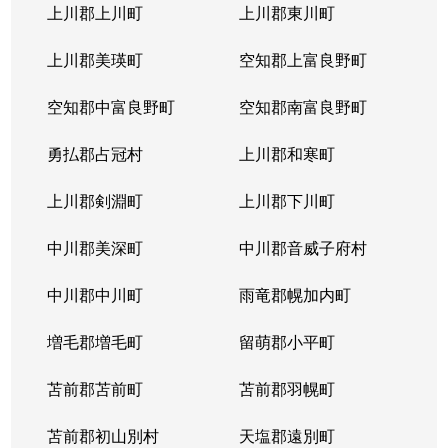
北３１条西
1,000万円
北34条
徒
上川郡上川町
上川郡東川町
北３１条西
1,700万円
北34条
徒
上川郡美瑛町
空知郡上富良野町
北３１条西
970万円
北34条
徒
空知郡中富良野町
空知郡南富良野町
北３１条西
1,400万円
北34条
徒
勇払郡占冠村
上川郡和寒町
北３１条西
500万円
北34条
徒
上川郡剣淵町
上川郡下川町
北３２条西
700万円
北34条
徒
中川郡美深町
中川郡音威子府村
北３３条西
1,300万円
北34条
徒
中川郡中川町
雨竜郡幌加内町
北３３条西
3,200万円
北34条
徒
増毛郡増毛町
留萌郡小平町
北３４条西
苫前郡苫前町
1,800万円
苫前郡羽幌町
北34条
徒
苫前郡初山別村
天塩郡遠別町
北３４条西
600万円
北34条
徒