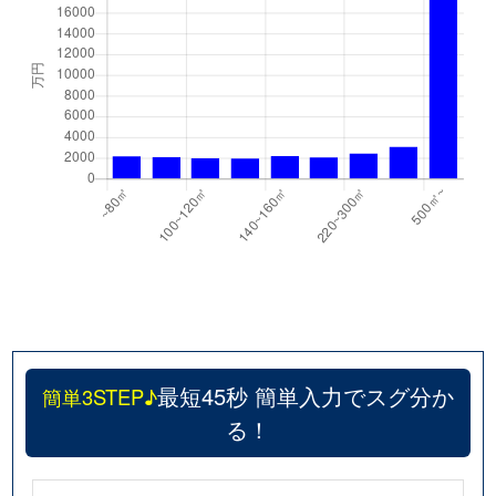
最短45秒 簡単入力でスグ分か
簡単3STEP♪
る！