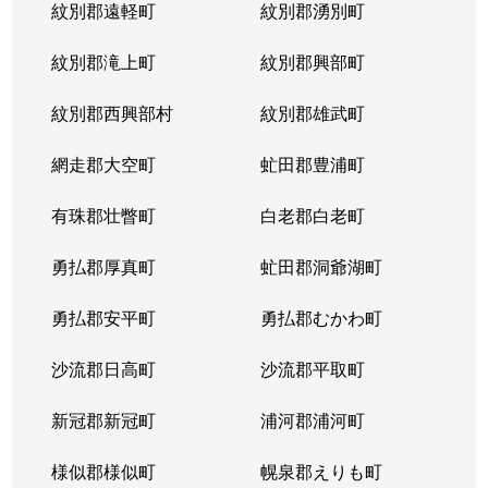
紋別郡遠軽町
紋別郡湧別町
北３６条西
1,800万円
麻生
徒
紋別郡滝上町
紋別郡興部町
北３６条西
2,700万円
麻生
徒
紋別郡西興部村
紋別郡雄武町
北３６条西
2,700万円
麻生
徒
網走郡大空町
虻田郡豊浦町
北３７条西
3,200万円
麻生
徒
有珠郡壮瞥町
白老郡白老町
北３７条西
1,100万円
麻生
徒
勇払郡厚真町
虻田郡洞爺湖町
北３７条西
2,700万円
麻生
徒
勇払郡安平町
勇払郡むかわ町
北３７条西
3,400万円
麻生
徒
沙流郡日高町
沙流郡平取町
北３８条西
2,600万円
麻生
徒
新冠郡新冠町
浦河郡浦河町
北３８条西
3,600万円
麻生
徒
様似郡様似町
幌泉郡えりも町