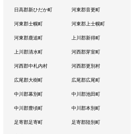
北３８条西
2,900万円
麻生
徒
日高郡新ひだか町
河東郡音更町
北３９条西
2,400万円
麻生
徒
河東郡士幌町
河東郡上士幌町
北３９条西
3,300万円
麻生
徒
河東郡鹿追町
上川郡新得町
北４０条西
850万円
麻生
徒
上川郡清水町
河西郡芽室町
篠路７条
850万円
篠路
徒
河西郡中札内村
河西郡更別村
新川１条
1,700万円
新川(北海道)
徒
広尾郡大樹町
広尾郡広尾町
新川２条
2,000万円
新川(北海道)
徒
中川郡幕別町
中川郡池田町
新川２条
1,100万円
新川(北海道)
徒
中川郡豊頃町
中川郡本別町
新川３条
1,500万円
新川(北海道)
徒
足寄郡足寄町
足寄郡陸別町
新川４条
700万円
北24条
徒