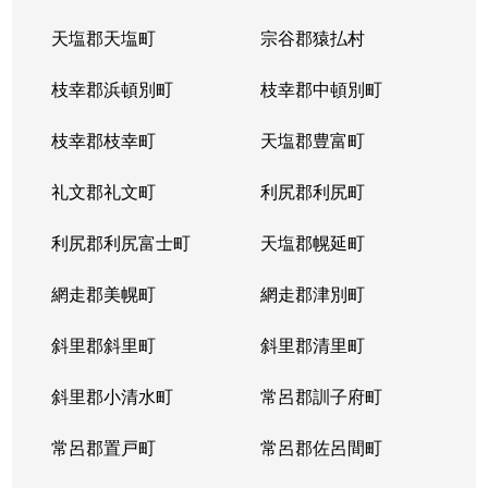
天塩郡天塩町
宗谷郡猿払村
北３４条西
4,100万円
北34条
徒
枝幸郡浜頓別町
枝幸郡中頓別町
北３４条西
580万円
北34条
徒
枝幸郡枝幸町
天塩郡豊富町
北３４条西
2,000万円
北34条
徒
礼文郡礼文町
利尻郡利尻町
北３４条西
470万円
北34条
徒
利尻郡利尻富士町
天塩郡幌延町
北３４条西
490万円
北34条
徒
網走郡美幌町
網走郡津別町
北３４条西
300万円
北34条
徒
斜里郡斜里町
斜里郡清里町
北３５条西
1,700万円
北34条
徒
斜里郡小清水町
常呂郡訓子府町
北３５条西
2,200万円
北34条
徒
常呂郡置戸町
常呂郡佐呂間町
北３６条西
670万円
麻生
徒