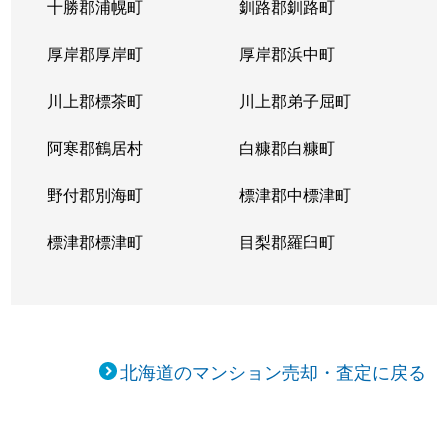
十勝郡浦幌町
釧路郡釧路町
新琴似５条
1,400万円
麻生
徒
厚岸郡厚岸町
厚岸郡浜中町
新琴似５条
3,000万円
麻生
徒
川上郡標茶町
川上郡弟子屈町
新琴似７条
1,000万円
麻生
徒
阿寒郡鶴居村
白糠郡白糠町
新琴似８条
1,400万円
麻生
徒
野付郡別海町
標津郡中標津町
新琴似８条
960万円
麻生
徒
標津郡標津町
目梨郡羅臼町
新琴似８条
350万円
麻生
徒
新琴似８条
520万円
麻生
徒
北海道のマンション売却・査定に戻る
新琴似９条
1,000万円
麻生
徒
新琴似９条
820万円
麻生
徒