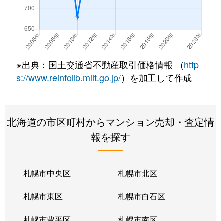
北７条西
490万円
札幌(ＪＲ)
徒
北７条西
3,200万円
札幌(ＪＲ)
徒
北７条西
600万円
札幌(ＪＲ)
徒
※出典：国土交通省不動産取引価格情報 （
http
北８条西
280万円
札幌(ＪＲ)
徒
s://www.reinfolib.mlit.go.jp/
）を加工して作成
北８条西
200万円
札幌(ＪＲ)
徒
北海道の市区町村からマンション売却・査定情
北８条西
150万円
札幌(ＪＲ)
徒
報を探す
北８条西
230万円
札幌(ＪＲ)
徒
北８条西
140万円
札幌(ＪＲ)
徒
札幌市中央区
札幌市北区
北８条西
150万円
札幌(ＪＲ)
徒
札幌市東区
札幌市白石区
北１０条西
3,500万円
北12条
徒
札幌市豊平区
札幌市南区