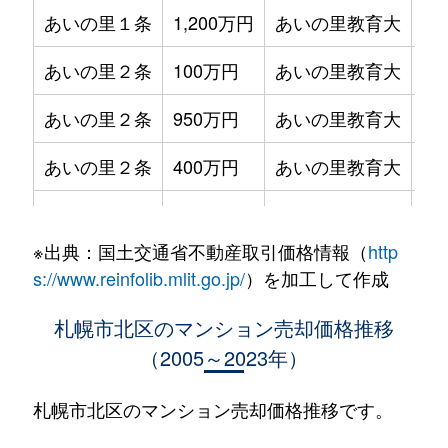
あいの里１条
1,200万円
あいの里教育大
徒
あいの里２条
100万円
あいの里教育大
徒
あいの里２条
950万円
あいの里教育大
徒
あいの里２条
400万円
あいの里教育大
徒
あいの里２条
550万円
あいの里教育大
徒
※出典：国土交通省不動産取引価格情報（
http
あいの里２条
400万円
あいの里教育大
徒
s://www.reinfolib.mlit.go.jp/
）を加工して作成
あいの里２条
1,800万円
あいの里教育大
徒
札幌市北区のマンション売却価格推移
（2005～2023年）
あいの里２条
720万円
あいの里教育大
徒
あいの里２条
550万円
あいの里教育大
徒
札幌市北区のマンション売却価格推移です。