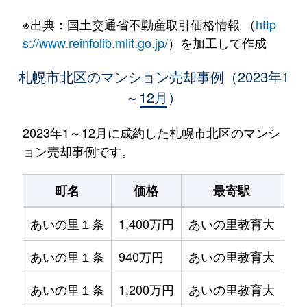
※出典：国土交通省不動産取引価格情報 （
http
s://www.reinfolib.mlit.go.jp/
）を加工して作成
札幌市北区のマンション売却事例（2023年1
～12月）
2023年1～12月に成約した札幌市北区のマンシ
ョン売却事例です。
町名
価格
最寄駅
あいの里１条
1,400万円
あいの里教育大
徒
あいの里１条
940万円
あいの里教育大
徒
あいの里１条
1,200万円
あいの里教育大
徒