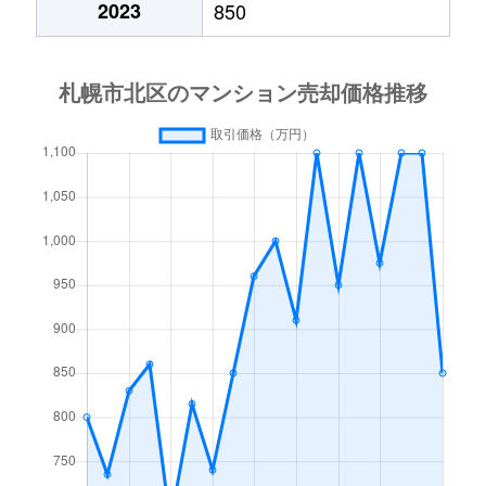
2023
850
あいの里２条
600万円
あいの里教育大
徒
あいの里２条
160万円
あいの里教育大
徒
あいの里３条
1,300万円
あいの里教育大
徒
あいの里３条
700万円
あいの里公園
徒
麻生町
2,200万円
麻生
徒
北６条西
1,200万円
札幌(ＪＲ)
徒
北７条西
610万円
札幌(ＪＲ)
徒
北７条西
2,300万円
札幌(ＪＲ)
徒
北７条西
4,000万円
札幌(ＪＲ)
徒