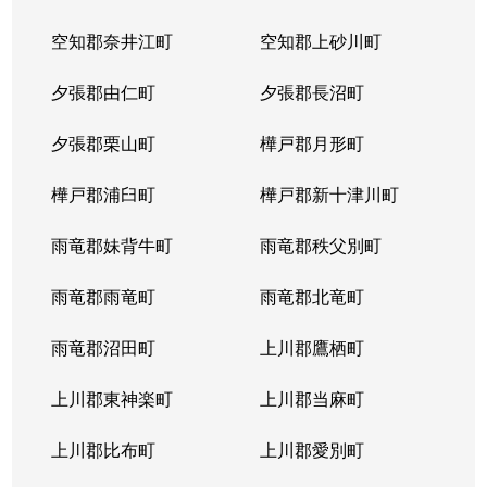
北２３条西
1,700万円
北24条
徒
空知郡奈井江町
空知郡上砂川町
北２４条西
1,700万円
北24条
徒
夕張郡由仁町
夕張郡長沼町
北２５条西
2,500万円
北24条
徒
夕張郡栗山町
樺戸郡月形町
北２９条西
950万円
北34条
徒
樺戸郡浦臼町
樺戸郡新十津川町
北２９条西
2,500万円
北34条
徒
雨竜郡妹背牛町
雨竜郡秩父別町
北２９条西
460万円
北34条
徒
雨竜郡雨竜町
雨竜郡北竜町
北２９条西
630万円
北34条
徒
雨竜郡沼田町
上川郡鷹栖町
北２９条西
2,500万円
北34条
徒
上川郡東神楽町
上川郡当麻町
北３１条西
1,700万円
北34条
徒
上川郡比布町
上川郡愛別町