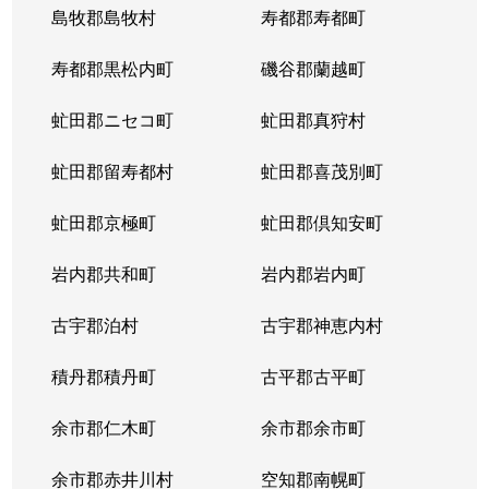
島牧郡島牧村
寿都郡寿都町
北２０条西
150万円
北18条
徒
寿都郡黒松内町
磯谷郡蘭越町
北２１条西
400万円
北24条
徒
虻田郡ニセコ町
虻田郡真狩村
北２２条西
1,300万円
北24条
徒
虻田郡留寿都村
虻田郡喜茂別町
北２２条西
290万円
北24条
徒
虻田郡京極町
虻田郡倶知安町
北２３条西
290万円
北24条
徒
岩内郡共和町
岩内郡岩内町
北２３条西
390万円
北24条
徒
古宇郡泊村
古宇郡神恵内村
北２３条西
300万円
北24条
徒
積丹郡積丹町
古平郡古平町
北２３条西
340万円
北24条
徒
余市郡仁木町
余市郡余市町
北２３条西
2,100万円
北24条
徒
余市郡赤井川村
空知郡南幌町