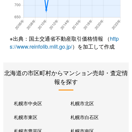
北７条西
490万円
札幌(ＪＲ)
徒
北７条西
3,200万円
札幌(ＪＲ)
徒
北７条西
600万円
札幌(ＪＲ)
徒
※出典：国土交通省不動産取引価格情報 （
http
北８条西
280万円
札幌(ＪＲ)
徒
s://www.reinfolib.mlit.go.jp/
）を加工して作成
北８条西
200万円
札幌(ＪＲ)
徒
北海道の市区町村からマンション売却・査定情
北８条西
150万円
札幌(ＪＲ)
徒
報を探す
北８条西
230万円
札幌(ＪＲ)
徒
北８条西
140万円
札幌(ＪＲ)
徒
札幌市中央区
札幌市北区
北８条西
150万円
札幌(ＪＲ)
徒
札幌市東区
札幌市白石区
北１０条西
3,500万円
北12条
徒
札幌市豊平区
札幌市南区