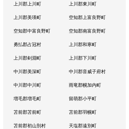
北３１条西
1,000万円
北34条
徒
上川郡上川町
上川郡東川町
北３１条西
1,700万円
北34条
徒
上川郡美瑛町
空知郡上富良野町
北３１条西
970万円
北34条
徒
空知郡中富良野町
空知郡南富良野町
北３１条西
1,400万円
北34条
徒
勇払郡占冠村
上川郡和寒町
北３１条西
500万円
北34条
徒
上川郡剣淵町
上川郡下川町
北３２条西
700万円
北34条
徒
中川郡美深町
中川郡音威子府村
北３３条西
1,300万円
北34条
徒
中川郡中川町
雨竜郡幌加内町
北３３条西
3,200万円
北34条
徒
増毛郡増毛町
留萌郡小平町
北３４条西
苫前郡苫前町
1,800万円
苫前郡羽幌町
北34条
徒
苫前郡初山別村
天塩郡遠別町
北３４条西
600万円
北34条
徒