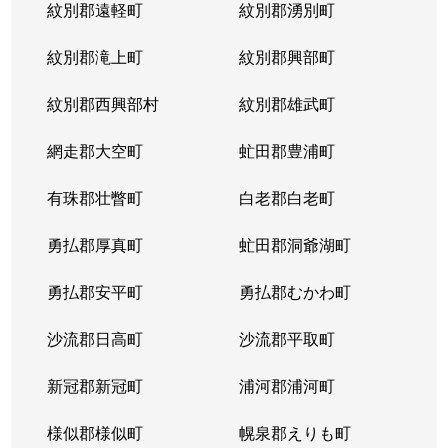
紋別郡遠軽町
紋別郡湧別町
北３６条西
1,800万円
麻生
徒
紋別郡滝上町
紋別郡興部町
北３６条西
2,700万円
麻生
徒
紋別郡西興部村
紋別郡雄武町
北３６条西
2,700万円
麻生
徒
網走郡大空町
虻田郡豊浦町
北３７条西
3,200万円
麻生
徒
有珠郡壮瞥町
白老郡白老町
北３７条西
1,100万円
麻生
徒
勇払郡厚真町
虻田郡洞爺湖町
北３７条西
2,700万円
麻生
徒
勇払郡安平町
勇払郡むかわ町
北３７条西
3,400万円
麻生
徒
沙流郡日高町
沙流郡平取町
北３８条西
2,600万円
麻生
徒
新冠郡新冠町
浦河郡浦河町
北３８条西
3,600万円
麻生
徒
様似郡様似町
幌泉郡えりも町