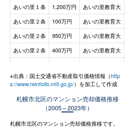
あいの里１条
1,200万円
あいの里教育大
徒
あいの里２条
100万円
あいの里教育大
徒
あいの里２条
950万円
あいの里教育大
徒
あいの里２条
400万円
あいの里教育大
徒
あいの里２条
550万円
あいの里教育大
徒
※出典：国土交通省不動産取引価格情報（
http
あいの里２条
400万円
あいの里教育大
徒
s://www.reinfolib.mlit.go.jp/
）を加工して作成
あいの里２条
1,800万円
あいの里教育大
徒
札幌市北区のマンション売却価格推移
（2005～2023年）
あいの里２条
720万円
あいの里教育大
徒
あいの里２条
550万円
あいの里教育大
徒
札幌市北区のマンション売却価格推移です。