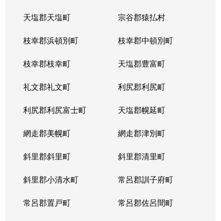
天塩郡天塩町
宗谷郡猿払村
北３４条西
4,100万円
北34条
徒
枝幸郡浜頓別町
枝幸郡中頓別町
北３４条西
580万円
北34条
徒
枝幸郡枝幸町
天塩郡豊富町
北３４条西
2,000万円
北34条
徒
礼文郡礼文町
利尻郡利尻町
北３４条西
470万円
北34条
徒
利尻郡利尻富士町
天塩郡幌延町
北３４条西
490万円
北34条
徒
網走郡美幌町
網走郡津別町
北３４条西
300万円
北34条
徒
斜里郡斜里町
斜里郡清里町
北３５条西
1,700万円
北34条
徒
斜里郡小清水町
常呂郡訓子府町
北３５条西
2,200万円
北34条
徒
常呂郡置戸町
常呂郡佐呂間町
北３６条西
670万円
麻生
徒