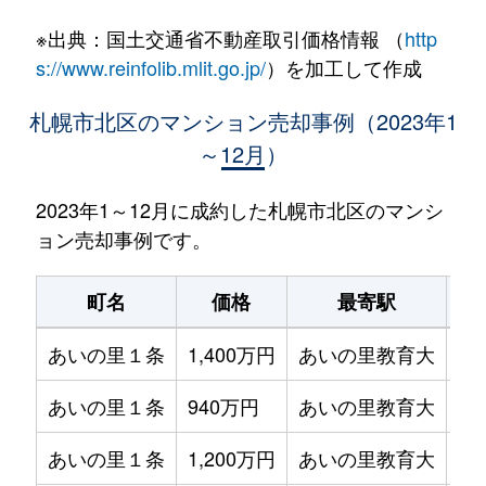
※出典：国土交通省不動産取引価格情報 （
http
s://www.reinfolib.mlit.go.jp/
）を加工して作成
札幌市北区のマンション売却事例（2023年1
～12月）
2023年1～12月に成約した札幌市北区のマンシ
ョン売却事例です。
町名
価格
最寄駅
あいの里１条
1,400万円
あいの里教育大
徒
あいの里１条
940万円
あいの里教育大
徒
あいの里１条
1,200万円
あいの里教育大
徒