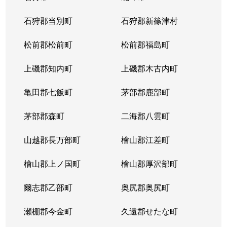
北１４条西
4,400万円
北12条
徒
石狩郡当別町
石狩郡新篠津村
北１４条西
570万円
北12条
徒
松前郡松前町
松前郡福島町
北１５条西
1,500万円
北18条
徒
上磯郡知内町
上磯郡木古内町
北１７条西
530万円
北18条
徒
亀田郡七飯町
茅部郡鹿部町
北１７条西
1,500万円
北18条
徒
茅部郡森町
二海郡八雲町
北１７条西
500万円
北18条
徒
山越郡長万部町
檜山郡江差町
北１７条西
3,500万円
北18条
徒
檜山郡上ノ国町
檜山郡厚沢部町
北１８条西
250万円
北18条
徒
爾志郡乙部町
奥尻郡奥尻町
北１９条西
410万円
北18条
徒
瀬棚郡今金町
久遠郡せたな町
北１９条西
380万円
北18条
徒