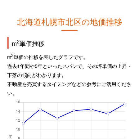
新琴似９条
2,800万円
麻生
徒
北海道札幌市北区の地価推移
屯田６条
980万円
麻生
徒
百合が原
2,400万円
百合が原
徒
2
m
単価推移
百合が原
1,500万円
百合が原
徒
2
m
単価の推移を表したグラフです。
過去1年間や5年といったスパンで、その坪単価の上昇・
百合が原
780万円
百合が原
徒
下落の傾向がわかります。
百合が原
1,100万円
百合が原
徒
不動産を売買するタイミングなどの参考にご活用くださ
い。