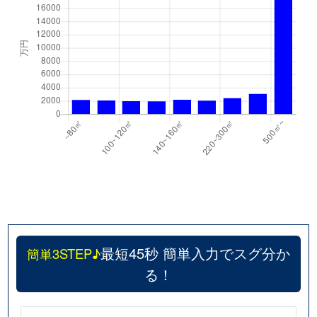
最短45秒 簡単入力でスグ分か
簡単3STEP♪
る！