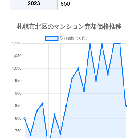
2023
850
あいの里２条
600万円
あいの里教育大
徒
あいの里２条
160万円
あいの里教育大
徒
あいの里３条
1,300万円
あいの里教育大
徒
あいの里３条
700万円
あいの里公園
徒
麻生町
2,200万円
麻生
徒
北６条西
1,200万円
札幌(ＪＲ)
徒
北７条西
610万円
札幌(ＪＲ)
徒
北７条西
2,300万円
札幌(ＪＲ)
徒
北７条西
4,000万円
札幌(ＪＲ)
徒