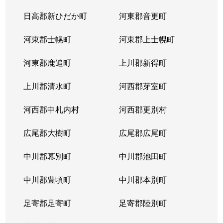
北３８条西
2,900万円
麻生
徒
日高郡新ひだか町
河東郡音更町
北３９条西
2,400万円
麻生
徒
河東郡士幌町
河東郡上士幌町
北３９条西
3,300万円
麻生
徒
河東郡鹿追町
上川郡新得町
北４０条西
850万円
麻生
徒
上川郡清水町
河西郡芽室町
篠路７条
850万円
篠路
徒
河西郡中札内村
河西郡更別村
新川１条
1,700万円
新川(北海道)
徒
広尾郡大樹町
広尾郡広尾町
新川２条
2,000万円
新川(北海道)
徒
中川郡幕別町
中川郡池田町
新川２条
1,100万円
新川(北海道)
徒
中川郡豊頃町
中川郡本別町
新川３条
1,500万円
新川(北海道)
徒
足寄郡足寄町
足寄郡陸別町
新川４条
700万円
北24条
徒