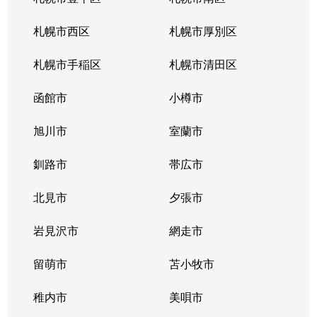
北１０条西
4,200万円
札幌(ＪＲ)
徒
札幌市西区
札幌市厚別区
北１１条西
450万円
北12条
徒
札幌市手稲区
札幌市清田区
北１１条西
400万円
北12条
徒
函館市
小樽市
北１１条西
450万円
北12条
徒
旭川市
室蘭市
北１１条西
290万円
北12条
徒
釧路市
帯広市
北１１条西
380万円
北12条
徒
北見市
夕張市
北１１条西
530万円
北12条
徒
岩見沢市
網走市
北１１条西
留萌市
400万円
苫小牧市
北12条
徒
稚内市
美唄市
北１１条西
3,500万円
北12条
徒