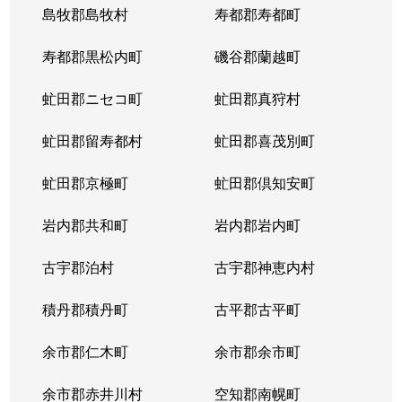
島牧郡島牧村
寿都郡寿都町
北２０条西
150万円
北18条
徒
寿都郡黒松内町
磯谷郡蘭越町
北２１条西
400万円
北24条
徒
虻田郡ニセコ町
虻田郡真狩村
北２２条西
1,300万円
北24条
徒
虻田郡留寿都村
虻田郡喜茂別町
北２２条西
290万円
北24条
徒
虻田郡京極町
虻田郡倶知安町
北２３条西
290万円
北24条
徒
岩内郡共和町
岩内郡岩内町
北２３条西
390万円
北24条
徒
古宇郡泊村
古宇郡神恵内村
北２３条西
300万円
北24条
徒
積丹郡積丹町
古平郡古平町
北２３条西
340万円
北24条
徒
余市郡仁木町
余市郡余市町
北２３条西
2,100万円
北24条
徒
余市郡赤井川村
空知郡南幌町