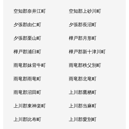
北２３条西
1,700万円
北24条
徒
空知郡奈井江町
空知郡上砂川町
北２４条西
1,700万円
北24条
徒
夕張郡由仁町
夕張郡長沼町
北２５条西
2,500万円
北24条
徒
夕張郡栗山町
樺戸郡月形町
北２９条西
950万円
北34条
徒
樺戸郡浦臼町
樺戸郡新十津川町
北２９条西
2,500万円
北34条
徒
雨竜郡妹背牛町
雨竜郡秩父別町
北２９条西
460万円
北34条
徒
雨竜郡雨竜町
雨竜郡北竜町
北２９条西
630万円
北34条
徒
雨竜郡沼田町
上川郡鷹栖町
北２９条西
2,500万円
北34条
徒
上川郡東神楽町
上川郡当麻町
北３１条西
1,700万円
北34条
徒
上川郡比布町
上川郡愛別町