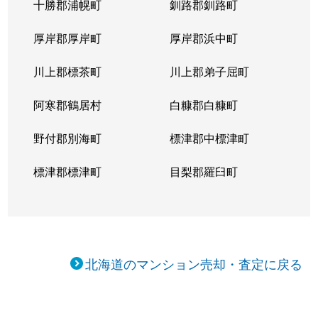
十勝郡浦幌町
釧路郡釧路町
新琴似５条
1,400万円
麻生
徒
厚岸郡厚岸町
厚岸郡浜中町
新琴似５条
3,000万円
麻生
徒
川上郡標茶町
川上郡弟子屈町
新琴似７条
1,000万円
麻生
徒
阿寒郡鶴居村
白糠郡白糠町
新琴似８条
1,400万円
麻生
徒
野付郡別海町
標津郡中標津町
新琴似８条
960万円
麻生
徒
標津郡標津町
目梨郡羅臼町
新琴似８条
350万円
麻生
徒
新琴似８条
520万円
麻生
徒
北海道のマンション売却・査定に戻る
新琴似９条
1,000万円
麻生
徒
新琴似９条
820万円
麻生
徒