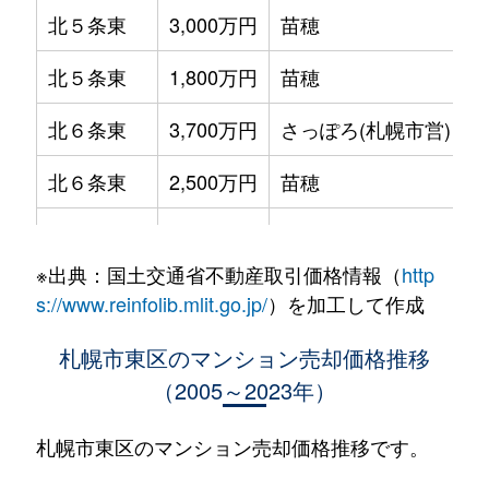
北５条東
3,000万円
苗穂
北５条東
1,800万円
苗穂
北６条東
3,700万円
さっぽろ(札幌市営)
北６条東
2,500万円
苗穂
北６条東
2,800万円
苗穂
※出典：国土交通省不動産取引価格情報（
http
北６条東
3,400万円
東区役所前
s://www.reinfolib.mlit.go.jp/
）を加工して作成
北６条東
3,000万円
東区役所前
札幌市東区のマンション売却価格推移
（2005～2023年）
北６条東
3,700万円
東区役所前
北６条東
3,400万円
東区役所前
札幌市東区のマンション売却価格推移です。