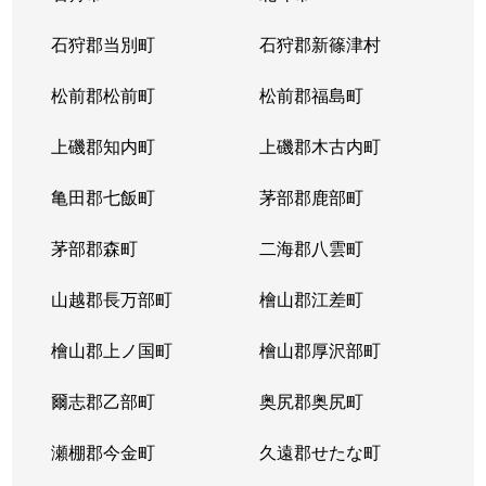
東苗穂５条
1,200万円
元町(札幌)
石狩郡当別町
石狩郡新篠津村
伏古４条
1,700万円
環状通東
松前郡松前町
松前郡福島町
本町２条
1,300万円
環状通東
上磯郡知内町
上磯郡木古内町
亀田郡七飯町
茅部郡鹿部町
茅部郡森町
二海郡八雲町
山越郡長万部町
檜山郡江差町
檜山郡上ノ国町
檜山郡厚沢部町
爾志郡乙部町
奥尻郡奥尻町
瀬棚郡今金町
久遠郡せたな町