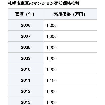
北７条東
4,900万円
札幌(ＪＲ)
札幌市東区のマンション売却価格推移
北７条東
3,500万円
東区役所前
西暦（年）
売却価格（万円）
北８条東
1,200万円
環状通東
2006
1,300
北８条東
1,400万円
環状通東
2007
1,200
北８条東
390万円
札幌(ＪＲ)
2008
1,200
北８条東
390万円
札幌(ＪＲ)
2009
1,200
北８条東
300万円
札幌(ＪＲ)
2010
1,200
2011
1,150
北８条東
3,000万円
さっぽろ(札幌市営)
2012
1,200
北８条東
2,600万円
さっぽろ(札幌市営)
2013
1,200
北９条東
3,400万円
札幌(ＪＲ)