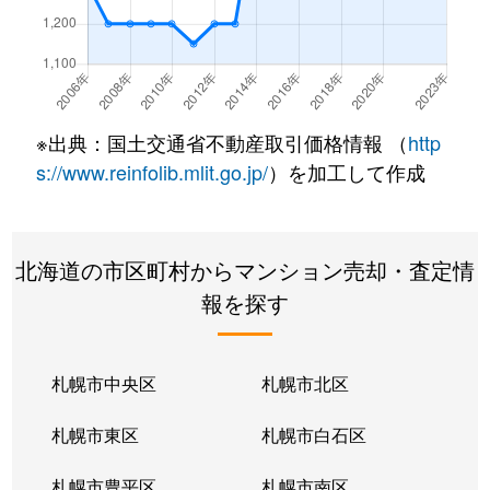
北２２条東
300万円
元町(札幌)
北２２条東
640万円
元町(札幌)
北２２条東
3,200万円
元町(札幌)
※出典：国土交通省不動産取引価格情報 （
http
北２４条東
3,000万円
元町(札幌)
s://www.reinfolib.mlit.go.jp/
）を加工して作成
北２６条東
2,200万円
北24条
北海道の市区町村からマンション売却・査定情
北２６条東
2,000万円
元町(札幌)
報を探す
北２７条東
2,200万円
元町(札幌)
北３３条東
2,600万円
新道東
札幌市中央区
札幌市北区
北３４条東
2,900万円
新道東
札幌市東区
札幌市白石区
北３４条東
1,900万円
新道東
札幌市豊平区
札幌市南区