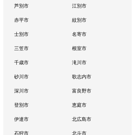
芦別市
江別市
北３９条東
1,300万円
栄町(札幌)
赤平市
紋別市
北４０条東
3,000万円
栄町(札幌)
士別市
名寄市
北４０条東
1,400万円
栄町(札幌)
三笠市
根室市
北４１条東
1,800万円
麻生
千歳市
滝川市
北４２条東
1,800万円
栄町(札幌)
砂川市
歌志内市
北４３条東
2,800万円
栄町(札幌)
深川市
富良野市
北４３条東
2,800万円
栄町(札幌)
登別市
恵庭市
北４６条東
2,900万円
栄町(札幌)
伊達市
北広島市
北４６条東
1,800万円
栄町(札幌)
石狩市
北斗市