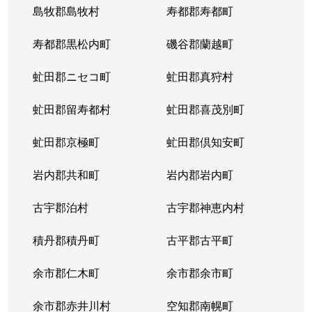
島牧郡島牧村
寿都郡寿都町
寿都郡黒松内町
磯谷郡蘭越町
虻田郡ニセコ町
虻田郡真狩村
虻田郡留寿都村
虻田郡喜茂別町
虻田郡京極町
虻田郡倶知安町
岩内郡共和町
岩内郡岩内町
古宇郡泊村
古宇郡神恵内村
積丹郡積丹町
古平郡古平町
余市郡仁木町
余市郡余市町
余市郡赤井川村
空知郡南幌町