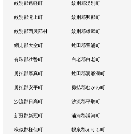
紋別郡遠軽町
紋別郡湧別町
紋別郡滝上町
紋別郡興部町
紋別郡西興部村
紋別郡雄武町
網走郡大空町
虻田郡豊浦町
有珠郡壮瞥町
白老郡白老町
勇払郡厚真町
虻田郡洞爺湖町
勇払郡安平町
勇払郡むかわ町
沙流郡日高町
沙流郡平取町
新冠郡新冠町
浦河郡浦河町
様似郡様似町
幌泉郡えりも町