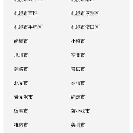
北３４条東
380万円
新道東
札幌市西区
札幌市厚別区
北３５条東
1,100万円
北34条
札幌市手稲区
札幌市清田区
北３５条東
2,500万円
北34条
函館市
小樽市
北３５条東
200万円
新道東
旭川市
室蘭市
北３６条東
1,500万円
新道東
釧路市
帯広市
北３７条東
900万円
新道東
北見市
夕張市
北３７条東
2,500万円
新道東
岩見沢市
網走市
北３９条東
留萌市
1,700万円
苫小牧市
麻生
稚内市
美唄市
北３９条東
1,800万円
栄町(札幌)