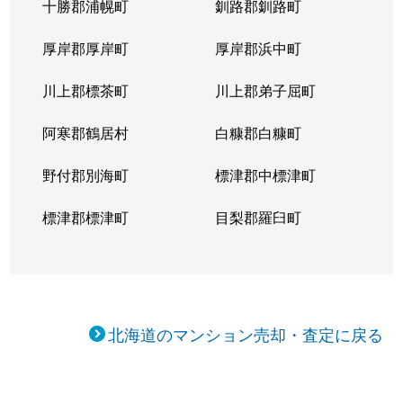
十勝郡浦幌町
釧路郡釧路町
厚岸郡厚岸町
厚岸郡浜中町
川上郡標茶町
川上郡弟子屈町
阿寒郡鶴居村
白糠郡白糠町
野付郡別海町
標津郡中標津町
標津郡標津町
目梨郡羅臼町
北海道のマンション売却・査定に戻る