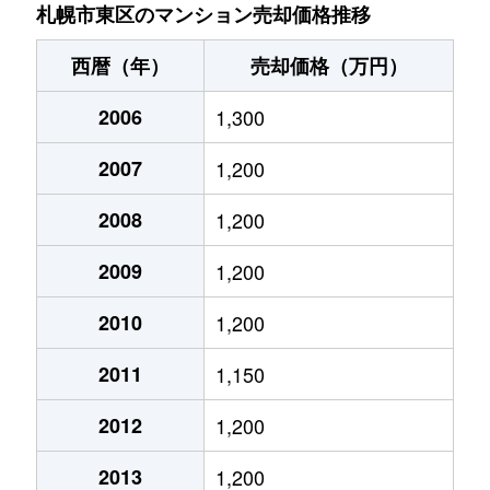
北７条東
4,900万円
札幌(ＪＲ)
札幌市東区のマンション売却価格推移
北７条東
3,500万円
東区役所前
西暦（年）
売却価格（万円）
北８条東
1,200万円
環状通東
2006
1,300
北８条東
1,400万円
環状通東
2007
1,200
北８条東
390万円
札幌(ＪＲ)
2008
1,200
北８条東
390万円
札幌(ＪＲ)
2009
1,200
北８条東
300万円
札幌(ＪＲ)
2010
1,200
2011
1,150
北８条東
3,000万円
さっぽろ(札幌市営)
2012
1,200
北８条東
2,600万円
さっぽろ(札幌市営)
2013
1,200
北９条東
3,400万円
札幌(ＪＲ)