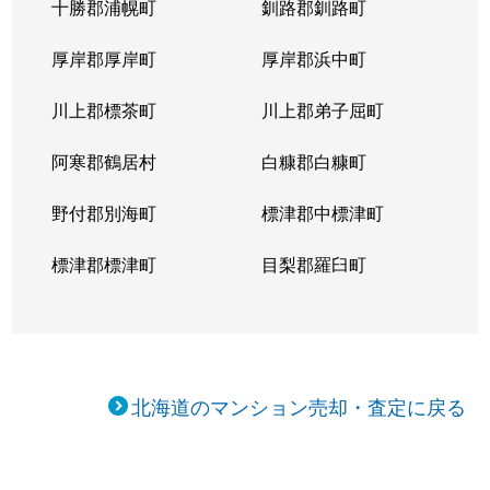
十勝郡浦幌町
釧路郡釧路町
厚岸郡厚岸町
厚岸郡浜中町
川上郡標茶町
川上郡弟子屈町
阿寒郡鶴居村
白糠郡白糠町
野付郡別海町
標津郡中標津町
標津郡標津町
目梨郡羅臼町
北海道のマンション売却・査定に戻る