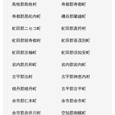
島牧郡島牧村
寿都郡寿都町
寿都郡黒松内町
磯谷郡蘭越町
虻田郡ニセコ町
虻田郡真狩村
虻田郡留寿都村
虻田郡喜茂別町
虻田郡京極町
虻田郡倶知安町
岩内郡共和町
岩内郡岩内町
古宇郡泊村
古宇郡神恵内村
積丹郡積丹町
古平郡古平町
余市郡仁木町
余市郡余市町
余市郡赤井川村
空知郡南幌町