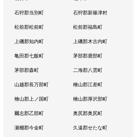
東苗穂５条
1,200万円
元町(札幌)
石狩郡当別町
石狩郡新篠津村
伏古４条
1,700万円
環状通東
松前郡松前町
松前郡福島町
本町２条
1,300万円
環状通東
上磯郡知内町
上磯郡木古内町
亀田郡七飯町
茅部郡鹿部町
茅部郡森町
二海郡八雲町
山越郡長万部町
檜山郡江差町
檜山郡上ノ国町
檜山郡厚沢部町
爾志郡乙部町
奥尻郡奥尻町
瀬棚郡今金町
久遠郡せたな町