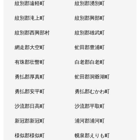
紋別郡遠軽町
紋別郡湧別町
紋別郡滝上町
紋別郡興部町
紋別郡西興部村
紋別郡雄武町
網走郡大空町
虻田郡豊浦町
有珠郡壮瞥町
白老郡白老町
勇払郡厚真町
虻田郡洞爺湖町
勇払郡安平町
勇払郡むかわ町
沙流郡日高町
沙流郡平取町
新冠郡新冠町
浦河郡浦河町
様似郡様似町
幌泉郡えりも町