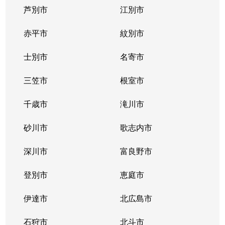
芦別市
江別市
北３９条東
1,300万円
栄町(札幌)
赤平市
紋別市
北４０条東
3,000万円
栄町(札幌)
士別市
名寄市
北４０条東
1,400万円
栄町(札幌)
三笠市
根室市
北４１条東
1,800万円
麻生
千歳市
滝川市
北４２条東
1,800万円
栄町(札幌)
砂川市
歌志内市
北４３条東
2,800万円
栄町(札幌)
深川市
富良野市
北４３条東
2,800万円
栄町(札幌)
登別市
恵庭市
北４６条東
2,900万円
栄町(札幌)
伊達市
北広島市
北４６条東
1,800万円
栄町(札幌)
石狩市
北斗市