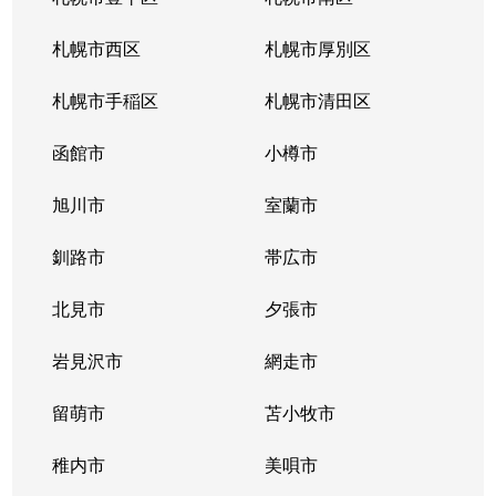
北３４条東
380万円
新道東
札幌市西区
札幌市厚別区
北３５条東
1,100万円
北34条
札幌市手稲区
札幌市清田区
北３５条東
2,500万円
北34条
函館市
小樽市
北３５条東
200万円
新道東
旭川市
室蘭市
北３６条東
1,500万円
新道東
釧路市
帯広市
北３７条東
900万円
新道東
北見市
夕張市
北３７条東
2,500万円
新道東
岩見沢市
網走市
北３９条東
留萌市
1,700万円
苫小牧市
麻生
稚内市
美唄市
北３９条東
1,800万円
栄町(札幌)