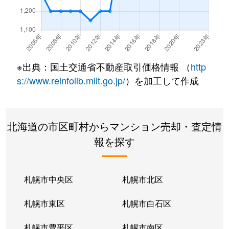
北２２条東
300万円
元町(札幌)
北２２条東
640万円
元町(札幌)
北２２条東
3,200万円
元町(札幌)
※出典：国土交通省不動産取引価格情報 （
http
北２４条東
3,000万円
元町(札幌)
s://www.reinfolib.mlit.go.jp/
）を加工して作成
北２６条東
2,200万円
北24条
北海道の市区町村からマンション売却・査定情
北２６条東
2,000万円
元町(札幌)
報を探す
北２７条東
2,200万円
元町(札幌)
北３３条東
2,600万円
新道東
札幌市中央区
札幌市北区
北３４条東
2,900万円
新道東
札幌市東区
札幌市白石区
北３４条東
1,900万円
新道東
札幌市豊平区
札幌市南区