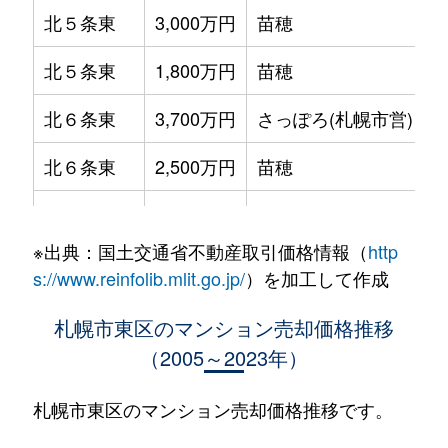
北５条東
3,000万円
苗穂
北５条東
1,800万円
苗穂
北６条東
3,700万円
さっぽろ(札幌市営)
北６条東
2,500万円
苗穂
北６条東
2,800万円
苗穂
※出典：国土交通省不動産取引価格情報（
http
北６条東
3,400万円
東区役所前
s://www.reinfolib.mlit.go.jp/
）を加工して作成
北６条東
3,000万円
東区役所前
札幌市東区のマンション売却価格推移
（2005～2023年）
北６条東
3,700万円
東区役所前
北６条東
3,400万円
東区役所前
札幌市東区のマンション売却価格推移です。