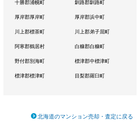
十勝郡浦幌町
釧路郡釧路町
厚岸郡厚岸町
厚岸郡浜中町
川上郡標茶町
川上郡弟子屈町
阿寒郡鶴居村
白糠郡白糠町
野付郡別海町
標津郡中標津町
標津郡標津町
目梨郡羅臼町
北海道のマンション売却・査定に戻る