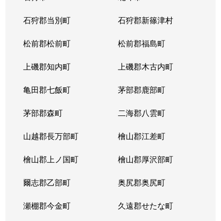
東苗穂５条
1,200万円
元町(札幌)
石狩郡当別町
石狩郡新篠津村
伏古４条
1,700万円
環状通東
松前郡松前町
松前郡福島町
本町２条
1,300万円
環状通東
上磯郡知内町
上磯郡木古内町
亀田郡七飯町
茅部郡鹿部町
茅部郡森町
二海郡八雲町
山越郡長万部町
檜山郡江差町
檜山郡上ノ国町
檜山郡厚沢部町
爾志郡乙部町
奥尻郡奥尻町
瀬棚郡今金町
久遠郡せたな町