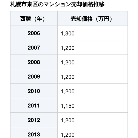
北７条東
4,900万円
札幌(ＪＲ)
札幌市東区のマンション売却価格推移
北７条東
3,500万円
東区役所前
西暦（年）
売却価格（万円）
北８条東
1,200万円
環状通東
2006
1,300
北８条東
1,400万円
環状通東
2007
1,200
北８条東
390万円
札幌(ＪＲ)
2008
1,200
北８条東
390万円
札幌(ＪＲ)
2009
1,200
北８条東
300万円
札幌(ＪＲ)
2010
1,200
2011
1,150
北８条東
3,000万円
さっぽろ(札幌市営)
2012
1,200
北８条東
2,600万円
さっぽろ(札幌市営)
2013
1,200
北９条東
3,400万円
札幌(ＪＲ)