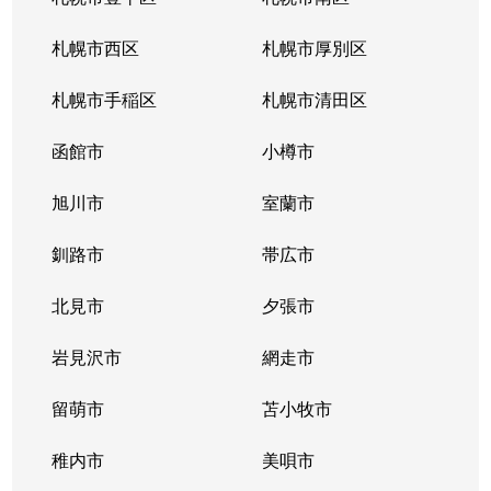
北３４条東
380万円
新道東
札幌市西区
札幌市厚別区
北３５条東
1,100万円
北34条
札幌市手稲区
札幌市清田区
北３５条東
2,500万円
北34条
函館市
小樽市
北３５条東
200万円
新道東
旭川市
室蘭市
北３６条東
1,500万円
新道東
釧路市
帯広市
北３７条東
900万円
新道東
北見市
夕張市
北３７条東
2,500万円
新道東
岩見沢市
網走市
北３９条東
留萌市
1,700万円
苫小牧市
麻生
稚内市
美唄市
北３９条東
1,800万円
栄町(札幌)