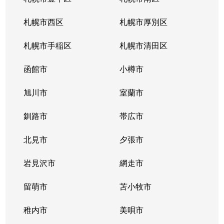
北３４条東
380万円
新道東
札幌市西区
札幌市厚別区
北３５条東
1,100万円
北34条
札幌市手稲区
札幌市清田区
北３５条東
2,500万円
北34条
函館市
小樽市
北３５条東
200万円
新道東
旭川市
室蘭市
北３６条東
1,500万円
新道東
釧路市
帯広市
北３７条東
900万円
新道東
北見市
夕張市
北３７条東
2,500万円
新道東
岩見沢市
網走市
北３９条東
留萌市
1,700万円
苫小牧市
麻生
稚内市
美唄市
北３９条東
1,800万円
栄町(札幌)