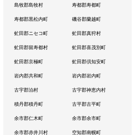
島牧郡島牧村
寿都郡寿都町
寿都郡黒松内町
磯谷郡蘭越町
虻田郡ニセコ町
虻田郡真狩村
虻田郡留寿都村
虻田郡喜茂別町
虻田郡京極町
虻田郡倶知安町
岩内郡共和町
岩内郡岩内町
古宇郡泊村
古宇郡神恵内村
積丹郡積丹町
古平郡古平町
余市郡仁木町
余市郡余市町
余市郡赤井川村
空知郡南幌町