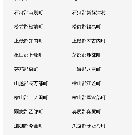
東苗穂５条
1,200万円
元町(札幌)
石狩郡当別町
石狩郡新篠津村
伏古４条
1,700万円
環状通東
松前郡松前町
松前郡福島町
本町２条
1,300万円
環状通東
上磯郡知内町
上磯郡木古内町
亀田郡七飯町
茅部郡鹿部町
茅部郡森町
二海郡八雲町
山越郡長万部町
檜山郡江差町
檜山郡上ノ国町
檜山郡厚沢部町
爾志郡乙部町
奥尻郡奥尻町
瀬棚郡今金町
久遠郡せたな町