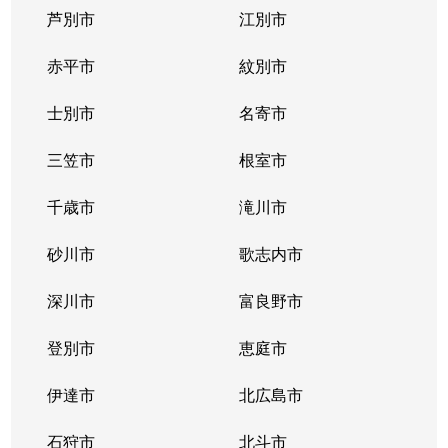
芦別市
江別市
北３９条東
1,300万円
栄町(札幌)
赤平市
紋別市
北４０条東
3,000万円
栄町(札幌)
士別市
名寄市
北４０条東
1,400万円
栄町(札幌)
三笠市
根室市
北４１条東
1,800万円
麻生
千歳市
滝川市
北４２条東
1,800万円
栄町(札幌)
砂川市
歌志内市
北４３条東
2,800万円
栄町(札幌)
深川市
富良野市
北４３条東
2,800万円
栄町(札幌)
登別市
恵庭市
北４６条東
2,900万円
栄町(札幌)
伊達市
北広島市
北４６条東
1,800万円
栄町(札幌)
石狩市
北斗市