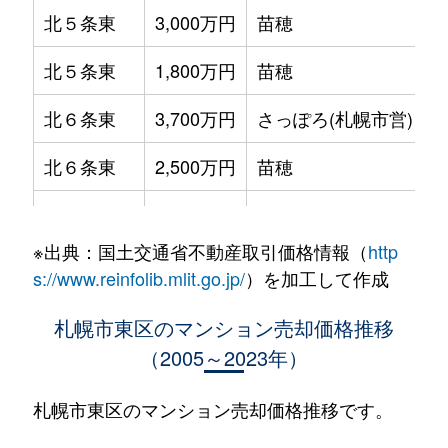
北５条東
3,000万円
苗穂
北５条東
1,800万円
苗穂
北６条東
3,700万円
さっぽろ(札幌市営)
北６条東
2,500万円
苗穂
北６条東
2,800万円
苗穂
※出典：国土交通省不動産取引価格情報（
http
北６条東
3,400万円
東区役所前
s://www.reinfolib.mlit.go.jp/
）を加工して作成
北６条東
3,000万円
東区役所前
札幌市東区のマンション売却価格推移
（2005～2023年）
北６条東
3,700万円
東区役所前
北６条東
3,400万円
東区役所前
札幌市東区のマンション売却価格推移です。