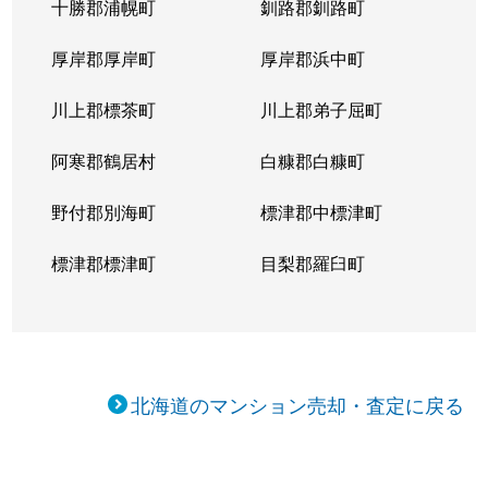
十勝郡浦幌町
釧路郡釧路町
厚岸郡厚岸町
厚岸郡浜中町
川上郡標茶町
川上郡弟子屈町
阿寒郡鶴居村
白糠郡白糠町
野付郡別海町
標津郡中標津町
標津郡標津町
目梨郡羅臼町
北海道のマンション売却・査定に戻る