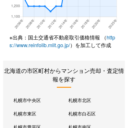
北２２条東
300万円
元町(札幌)
北２２条東
640万円
元町(札幌)
北２２条東
3,200万円
元町(札幌)
※出典：国土交通省不動産取引価格情報 （
http
北２４条東
3,000万円
元町(札幌)
s://www.reinfolib.mlit.go.jp/
）を加工して作成
北２６条東
2,200万円
北24条
北海道の市区町村からマンション売却・査定情
北２６条東
2,000万円
元町(札幌)
報を探す
北２７条東
2,200万円
元町(札幌)
北３３条東
2,600万円
新道東
札幌市中央区
札幌市北区
北３４条東
2,900万円
新道東
札幌市東区
札幌市白石区
北３４条東
1,900万円
新道東
札幌市豊平区
札幌市南区