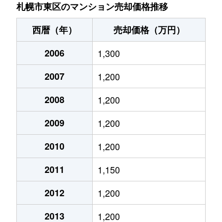
北７条東
4,900万円
札幌(ＪＲ)
札幌市東区のマンション売却価格推移
北７条東
3,500万円
東区役所前
西暦（年）
売却価格（万円）
北８条東
1,200万円
環状通東
2006
1,300
北８条東
1,400万円
環状通東
2007
1,200
北８条東
390万円
札幌(ＪＲ)
2008
1,200
北８条東
390万円
札幌(ＪＲ)
2009
1,200
北８条東
300万円
札幌(ＪＲ)
2010
1,200
2011
1,150
北８条東
3,000万円
さっぽろ(札幌市営)
2012
1,200
北８条東
2,600万円
さっぽろ(札幌市営)
2013
1,200
北９条東
3,400万円
札幌(ＪＲ)