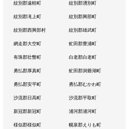
紋別郡遠軽町
紋別郡湧別町
紋別郡滝上町
紋別郡興部町
紋別郡西興部村
紋別郡雄武町
網走郡大空町
虻田郡豊浦町
有珠郡壮瞥町
白老郡白老町
勇払郡厚真町
虻田郡洞爺湖町
勇払郡安平町
勇払郡むかわ町
沙流郡日高町
沙流郡平取町
新冠郡新冠町
浦河郡浦河町
様似郡様似町
幌泉郡えりも町