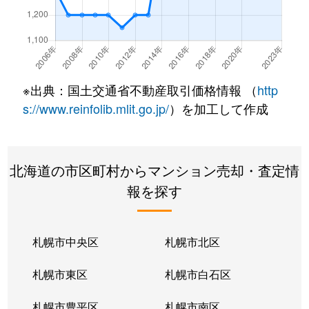
北２２条東
300万円
元町(札幌)
北２２条東
640万円
元町(札幌)
北２２条東
3,200万円
元町(札幌)
※出典：国土交通省不動産取引価格情報 （
http
北２４条東
3,000万円
元町(札幌)
s://www.reinfolib.mlit.go.jp/
）を加工して作成
北２６条東
2,200万円
北24条
北海道の市区町村からマンション売却・査定情
北２６条東
2,000万円
元町(札幌)
報を探す
北２７条東
2,200万円
元町(札幌)
北３３条東
2,600万円
新道東
札幌市中央区
札幌市北区
北３４条東
2,900万円
新道東
札幌市東区
札幌市白石区
北３４条東
1,900万円
新道東
札幌市豊平区
札幌市南区