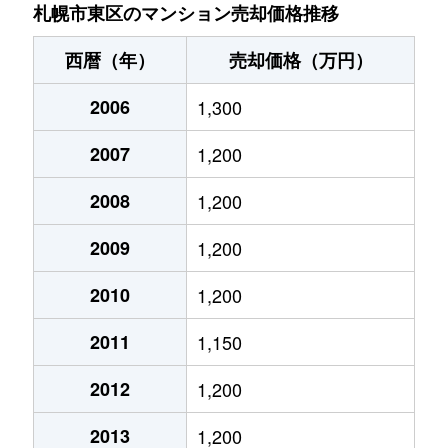
北７条東
4,900万円
札幌(ＪＲ)
札幌市東区のマンション売却価格推移
北７条東
3,500万円
東区役所前
西暦（年）
売却価格（万円）
北８条東
1,200万円
環状通東
2006
1,300
北８条東
1,400万円
環状通東
2007
1,200
北８条東
390万円
札幌(ＪＲ)
2008
1,200
北８条東
390万円
札幌(ＪＲ)
2009
1,200
北８条東
300万円
札幌(ＪＲ)
2010
1,200
2011
1,150
北８条東
3,000万円
さっぽろ(札幌市営)
2012
1,200
北８条東
2,600万円
さっぽろ(札幌市営)
2013
1,200
北９条東
3,400万円
札幌(ＪＲ)