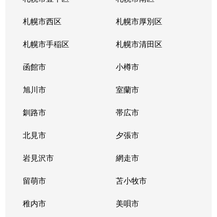
北３４条東
380万円
新道東
札幌市西区
札幌市厚別区
北３５条東
1,100万円
北34条
札幌市手稲区
札幌市清田区
北３５条東
2,500万円
北34条
函館市
小樽市
北３５条東
200万円
新道東
旭川市
室蘭市
北３６条東
1,500万円
新道東
釧路市
帯広市
北３７条東
900万円
新道東
北見市
夕張市
北３７条東
2,500万円
新道東
岩見沢市
網走市
北３９条東
留萌市
1,700万円
苫小牧市
麻生
稚内市
美唄市
北３９条東
1,800万円
栄町(札幌)