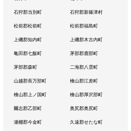
東苗穂５条
1,200万円
元町(札幌)
石狩郡当別町
石狩郡新篠津村
伏古４条
1,700万円
環状通東
松前郡松前町
松前郡福島町
本町２条
1,300万円
環状通東
上磯郡知内町
上磯郡木古内町
亀田郡七飯町
茅部郡鹿部町
茅部郡森町
二海郡八雲町
山越郡長万部町
檜山郡江差町
檜山郡上ノ国町
檜山郡厚沢部町
爾志郡乙部町
奥尻郡奥尻町
瀬棚郡今金町
久遠郡せたな町