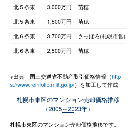
北５条東
3,000万円
苗穂
北５条東
1,800万円
苗穂
北６条東
3,700万円
さっぽろ(札幌市営)
北６条東
2,500万円
苗穂
北６条東
2,800万円
苗穂
※出典：国土交通省不動産取引価格情報（
http
北６条東
3,400万円
東区役所前
s://www.reinfolib.mlit.go.jp/
）を加工して作成
北６条東
3,000万円
東区役所前
札幌市東区のマンション売却価格推移
（2005～2023年）
北６条東
3,700万円
東区役所前
北６条東
3,400万円
東区役所前
札幌市東区のマンション売却価格推移です。