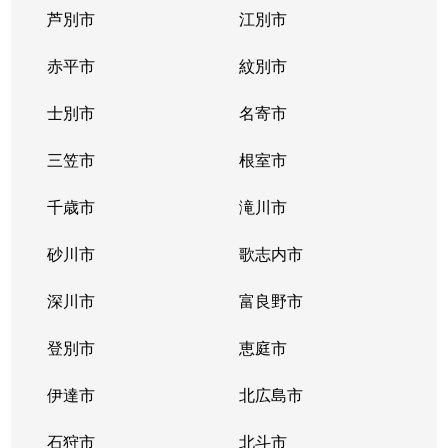
芦別市
江別市
北３９条東
1,300万円
栄町(札幌)
赤平市
紋別市
北４０条東
3,000万円
栄町(札幌)
士別市
名寄市
北４０条東
1,400万円
栄町(札幌)
三笠市
根室市
北４１条東
1,800万円
麻生
千歳市
滝川市
北４２条東
1,800万円
栄町(札幌)
砂川市
歌志内市
北４３条東
2,800万円
栄町(札幌)
深川市
富良野市
北４３条東
2,800万円
栄町(札幌)
登別市
恵庭市
北４６条東
2,900万円
栄町(札幌)
伊達市
北広島市
北４６条東
1,800万円
栄町(札幌)
石狩市
北斗市