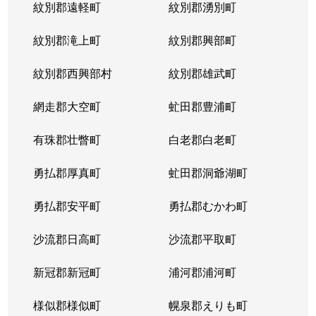
紋別郡遠軽町
紋別郡湧別町
紋別郡滝上町
紋別郡興部町
紋別郡西興部村
紋別郡雄武町
網走郡大空町
虻田郡豊浦町
有珠郡壮瞥町
白老郡白老町
勇払郡厚真町
虻田郡洞爺湖町
勇払郡安平町
勇払郡むかわ町
沙流郡日高町
沙流郡平取町
新冠郡新冠町
浦河郡浦河町
様似郡様似町
幌泉郡えりも町