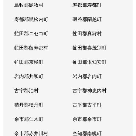
島牧郡島牧村
寿都郡寿都町
寿都郡黒松内町
磯谷郡蘭越町
虻田郡ニセコ町
虻田郡真狩村
虻田郡留寿都村
虻田郡喜茂別町
虻田郡京極町
虻田郡倶知安町
岩内郡共和町
岩内郡岩内町
古宇郡泊村
古宇郡神恵内村
積丹郡積丹町
古平郡古平町
余市郡仁木町
余市郡余市町
余市郡赤井川村
空知郡南幌町