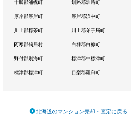
十勝郡浦幌町
釧路郡釧路町
厚岸郡厚岸町
厚岸郡浜中町
川上郡標茶町
川上郡弟子屈町
阿寒郡鶴居村
白糠郡白糠町
野付郡別海町
標津郡中標津町
標津郡標津町
目梨郡羅臼町
北海道のマンション売却・査定に戻る