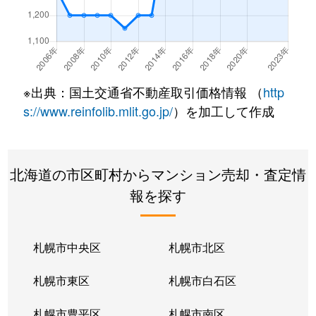
北２２条東
300万円
元町(札幌)
北２２条東
640万円
元町(札幌)
北２２条東
3,200万円
元町(札幌)
※出典：国土交通省不動産取引価格情報 （
http
北２４条東
3,000万円
元町(札幌)
s://www.reinfolib.mlit.go.jp/
）を加工して作成
北２６条東
2,200万円
北24条
北海道の市区町村からマンション売却・査定情
北２６条東
2,000万円
元町(札幌)
報を探す
北２７条東
2,200万円
元町(札幌)
北３３条東
2,600万円
新道東
札幌市中央区
札幌市北区
北３４条東
2,900万円
新道東
札幌市東区
札幌市白石区
北３４条東
1,900万円
新道東
札幌市豊平区
札幌市南区