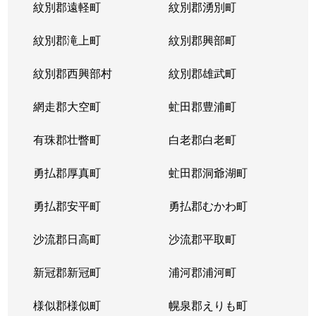
紋別郡遠軽町
紋別郡湧別町
紋別郡滝上町
紋別郡興部町
紋別郡西興部村
紋別郡雄武町
網走郡大空町
虻田郡豊浦町
有珠郡壮瞥町
白老郡白老町
勇払郡厚真町
虻田郡洞爺湖町
勇払郡安平町
勇払郡むかわ町
沙流郡日高町
沙流郡平取町
新冠郡新冠町
浦河郡浦河町
様似郡様似町
幌泉郡えりも町