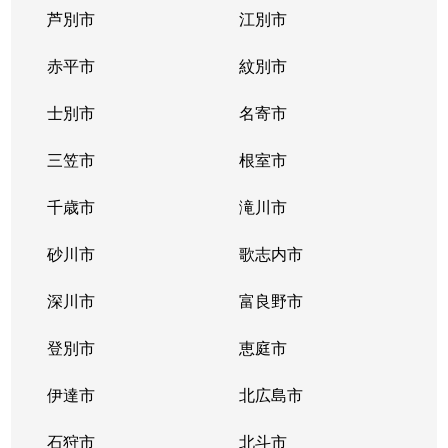
芦別市
江別市
北３９条東
1,300万円
栄町(札幌)
赤平市
紋別市
北４０条東
3,000万円
栄町(札幌)
士別市
名寄市
北４０条東
1,400万円
栄町(札幌)
三笠市
根室市
北４１条東
1,800万円
麻生
千歳市
滝川市
北４２条東
1,800万円
栄町(札幌)
砂川市
歌志内市
北４３条東
2,800万円
栄町(札幌)
深川市
富良野市
北４３条東
2,800万円
栄町(札幌)
登別市
恵庭市
北４６条東
2,900万円
栄町(札幌)
伊達市
北広島市
北４６条東
1,800万円
栄町(札幌)
石狩市
北斗市