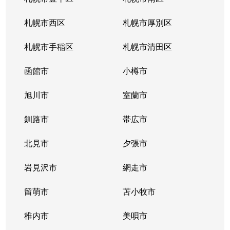
北３４条東
380万円
新道東
札幌市西区
札幌市厚別区
北３５条東
1,100万円
北34条
札幌市手稲区
札幌市清田区
北３５条東
2,500万円
北34条
函館市
小樽市
北３５条東
200万円
新道東
旭川市
室蘭市
北３６条東
1,500万円
新道東
釧路市
帯広市
北３７条東
900万円
新道東
北見市
夕張市
北３７条東
2,500万円
新道東
岩見沢市
網走市
北３９条東
留萌市
1,700万円
苫小牧市
麻生
稚内市
美唄市
北３９条東
1,800万円
栄町(札幌)