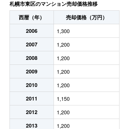
北７条東
4,900万円
札幌(ＪＲ)
札幌市東区のマンション売却価格推移
北７条東
3,500万円
東区役所前
西暦（年）
売却価格（万円）
北８条東
1,200万円
環状通東
2006
1,300
北８条東
1,400万円
環状通東
2007
1,200
北８条東
390万円
札幌(ＪＲ)
2008
1,200
北８条東
390万円
札幌(ＪＲ)
2009
1,200
北８条東
300万円
札幌(ＪＲ)
2010
1,200
2011
1,150
北８条東
3,000万円
さっぽろ(札幌市営)
2012
1,200
北８条東
2,600万円
さっぽろ(札幌市営)
2013
1,200
北９条東
3,400万円
札幌(ＪＲ)