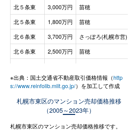
北５条東
3,000万円
苗穂
北５条東
1,800万円
苗穂
北６条東
3,700万円
さっぽろ(札幌市営)
北６条東
2,500万円
苗穂
北６条東
2,800万円
苗穂
※出典：国土交通省不動産取引価格情報（
http
北６条東
3,400万円
東区役所前
s://www.reinfolib.mlit.go.jp/
）を加工して作成
北６条東
3,000万円
東区役所前
札幌市東区のマンション売却価格推移
（2005～2023年）
北６条東
3,700万円
東区役所前
北６条東
3,400万円
東区役所前
札幌市東区のマンション売却価格推移です。