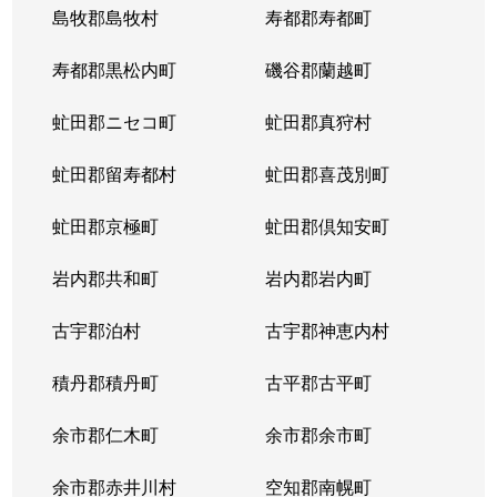
島牧郡島牧村
寿都郡寿都町
寿都郡黒松内町
磯谷郡蘭越町
虻田郡ニセコ町
虻田郡真狩村
虻田郡留寿都村
虻田郡喜茂別町
虻田郡京極町
虻田郡倶知安町
岩内郡共和町
岩内郡岩内町
古宇郡泊村
古宇郡神恵内村
積丹郡積丹町
古平郡古平町
余市郡仁木町
余市郡余市町
余市郡赤井川村
空知郡南幌町