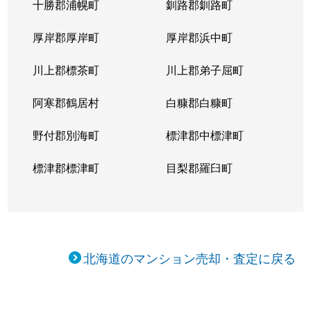
十勝郡浦幌町
釧路郡釧路町
厚岸郡厚岸町
厚岸郡浜中町
川上郡標茶町
川上郡弟子屈町
阿寒郡鶴居村
白糠郡白糠町
野付郡別海町
標津郡中標津町
標津郡標津町
目梨郡羅臼町
北海道のマンション売却・査定に戻る