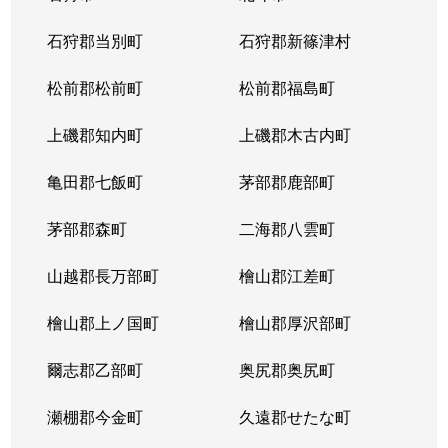
東苗穂５条
1,200万円
元町(札幌)
石狩郡当別町
石狩郡新篠津村
伏古４条
1,700万円
環状通東
松前郡松前町
松前郡福島町
本町２条
1,300万円
環状通東
上磯郡知内町
上磯郡木古内町
亀田郡七飯町
茅部郡鹿部町
茅部郡森町
二海郡八雲町
山越郡長万部町
檜山郡江差町
檜山郡上ノ国町
檜山郡厚沢部町
爾志郡乙部町
奥尻郡奥尻町
瀬棚郡今金町
久遠郡せたな町