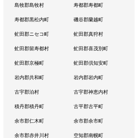
島牧郡島牧村
寿都郡寿都町
寿都郡黒松内町
磯谷郡蘭越町
虻田郡ニセコ町
虻田郡真狩村
虻田郡留寿都村
虻田郡喜茂別町
虻田郡京極町
虻田郡倶知安町
岩内郡共和町
岩内郡岩内町
古宇郡泊村
古宇郡神恵内村
積丹郡積丹町
古平郡古平町
余市郡仁木町
余市郡余市町
余市郡赤井川村
空知郡南幌町