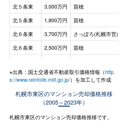
北５条東
3,000万円
苗穂
北５条東
1,800万円
苗穂
北６条東
3,700万円
さっぽろ(札幌市営)
北６条東
2,500万円
苗穂
北６条東
2,800万円
苗穂
※出典：国土交通省不動産取引価格情報（
http
北６条東
3,400万円
東区役所前
s://www.reinfolib.mlit.go.jp/
）を加工して作成
北６条東
3,000万円
東区役所前
札幌市東区のマンション売却価格推移
（2005～2023年）
北６条東
3,700万円
東区役所前
北６条東
3,400万円
東区役所前
札幌市東区のマンション売却価格推移です。