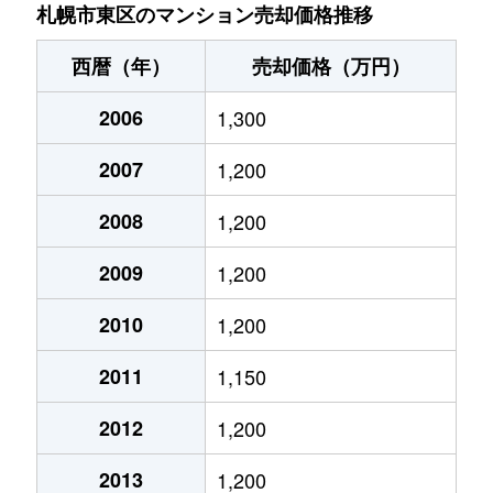
北７条東
4,900万円
札幌(ＪＲ)
札幌市東区のマンション売却価格推移
北７条東
3,500万円
東区役所前
西暦（年）
売却価格（万円）
北８条東
1,200万円
環状通東
2006
1,300
北８条東
1,400万円
環状通東
2007
1,200
北８条東
390万円
札幌(ＪＲ)
2008
1,200
北８条東
390万円
札幌(ＪＲ)
2009
1,200
北８条東
300万円
札幌(ＪＲ)
2010
1,200
2011
1,150
北８条東
3,000万円
さっぽろ(札幌市営)
2012
1,200
北８条東
2,600万円
さっぽろ(札幌市営)
2013
1,200
北９条東
3,400万円
札幌(ＪＲ)