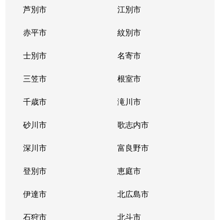
芦別市
江別市
北３９条東
1,300万円
栄町(札幌)
赤平市
紋別市
北４０条東
3,000万円
栄町(札幌)
士別市
名寄市
北４０条東
1,400万円
栄町(札幌)
三笠市
根室市
北４１条東
1,800万円
麻生
千歳市
滝川市
北４２条東
1,800万円
栄町(札幌)
砂川市
歌志内市
北４３条東
2,800万円
栄町(札幌)
深川市
富良野市
北４３条東
2,800万円
栄町(札幌)
登別市
恵庭市
北４６条東
2,900万円
栄町(札幌)
伊達市
北広島市
北４６条東
1,800万円
栄町(札幌)
石狩市
北斗市