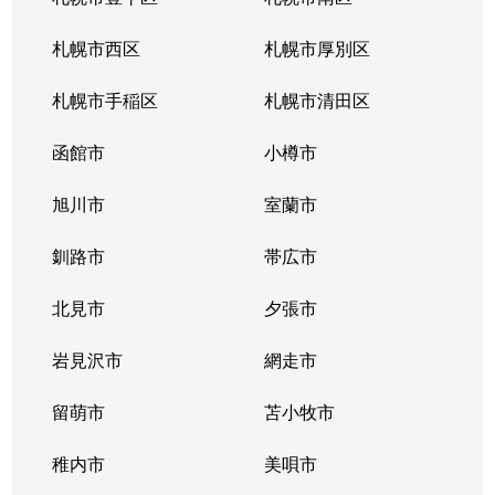
北３４条東
380万円
新道東
札幌市西区
札幌市厚別区
北３５条東
1,100万円
北34条
札幌市手稲区
札幌市清田区
北３５条東
2,500万円
北34条
函館市
小樽市
北３５条東
200万円
新道東
旭川市
室蘭市
北３６条東
1,500万円
新道東
釧路市
帯広市
北３７条東
900万円
新道東
北見市
夕張市
北３７条東
2,500万円
新道東
岩見沢市
網走市
北３９条東
留萌市
1,700万円
苫小牧市
麻生
稚内市
美唄市
北３９条東
1,800万円
栄町(札幌)