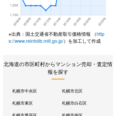
北２２条東
300万円
元町(札幌)
北２２条東
640万円
元町(札幌)
北２２条東
3,200万円
元町(札幌)
※出典：国土交通省不動産取引価格情報 （
http
北２４条東
3,000万円
元町(札幌)
s://www.reinfolib.mlit.go.jp/
）を加工して作成
北２６条東
2,200万円
北24条
北海道の市区町村からマンション売却・査定情
北２６条東
2,000万円
元町(札幌)
報を探す
北２７条東
2,200万円
元町(札幌)
北３３条東
2,600万円
新道東
札幌市中央区
札幌市北区
北３４条東
2,900万円
新道東
札幌市東区
札幌市白石区
北３４条東
1,900万円
新道東
札幌市豊平区
札幌市南区