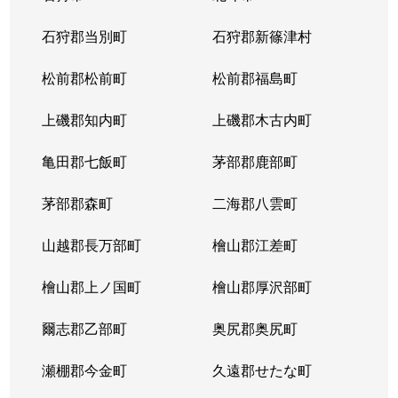
東苗穂５条
1,200万円
元町(札幌)
石狩郡当別町
石狩郡新篠津村
伏古４条
1,700万円
環状通東
松前郡松前町
松前郡福島町
本町２条
1,300万円
環状通東
上磯郡知内町
上磯郡木古内町
亀田郡七飯町
茅部郡鹿部町
茅部郡森町
二海郡八雲町
山越郡長万部町
檜山郡江差町
檜山郡上ノ国町
檜山郡厚沢部町
爾志郡乙部町
奥尻郡奥尻町
瀬棚郡今金町
久遠郡せたな町