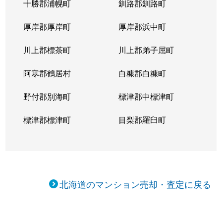
十勝郡浦幌町
釧路郡釧路町
厚岸郡厚岸町
厚岸郡浜中町
川上郡標茶町
川上郡弟子屈町
阿寒郡鶴居村
白糠郡白糠町
野付郡別海町
標津郡中標津町
標津郡標津町
目梨郡羅臼町
北海道のマンション売却・査定に戻る