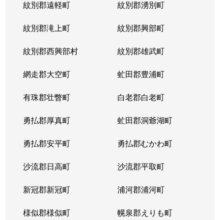
紋別郡遠軽町
紋別郡湧別町
紋別郡滝上町
紋別郡興部町
紋別郡西興部村
紋別郡雄武町
網走郡大空町
虻田郡豊浦町
有珠郡壮瞥町
白老郡白老町
勇払郡厚真町
虻田郡洞爺湖町
勇払郡安平町
勇払郡むかわ町
沙流郡日高町
沙流郡平取町
新冠郡新冠町
浦河郡浦河町
様似郡様似町
幌泉郡えりも町