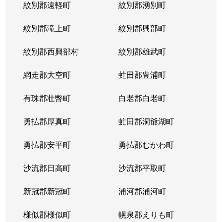
紋別郡遠軽町
紋別郡湧別町
紋別郡滝上町
紋別郡興部町
紋別郡西興部村
紋別郡雄武町
網走郡大空町
虻田郡豊浦町
有珠郡壮瞥町
白老郡白老町
勇払郡厚真町
虻田郡洞爺湖町
勇払郡安平町
勇払郡むかわ町
沙流郡日高町
沙流郡平取町
新冠郡新冠町
浦河郡浦河町
様似郡様似町
幌泉郡えりも町