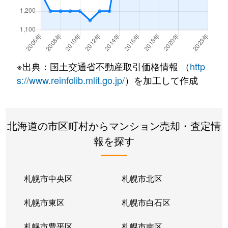
北２２条東
300万円
元町(札幌)
北２２条東
640万円
元町(札幌)
北２２条東
3,200万円
元町(札幌)
※出典：国土交通省不動産取引価格情報 （
http
北２４条東
3,000万円
元町(札幌)
s://www.reinfolib.mlit.go.jp/
）を加工して作成
北２６条東
2,200万円
北24条
北海道の市区町村からマンション売却・査定情
北２６条東
2,000万円
元町(札幌)
報を探す
北２７条東
2,200万円
元町(札幌)
北３３条東
2,600万円
新道東
札幌市中央区
札幌市北区
北３４条東
2,900万円
新道東
札幌市東区
札幌市白石区
北３４条東
1,900万円
新道東
札幌市豊平区
札幌市南区