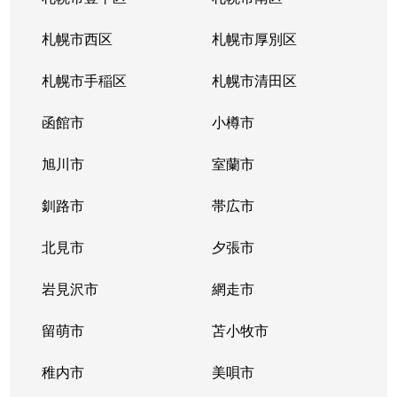
北３４条東
380万円
新道東
札幌市西区
札幌市厚別区
北３５条東
1,100万円
北34条
札幌市手稲区
札幌市清田区
北３５条東
2,500万円
北34条
函館市
小樽市
北３５条東
200万円
新道東
旭川市
室蘭市
北３６条東
1,500万円
新道東
釧路市
帯広市
北３７条東
900万円
新道東
北見市
夕張市
北３７条東
2,500万円
新道東
岩見沢市
網走市
北３９条東
留萌市
1,700万円
苫小牧市
麻生
稚内市
美唄市
北３９条東
1,800万円
栄町(札幌)