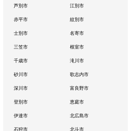
芦別市
江別市
北３９条東
1,300万円
栄町(札幌)
赤平市
紋別市
北４０条東
3,000万円
栄町(札幌)
士別市
名寄市
北４０条東
1,400万円
栄町(札幌)
三笠市
根室市
北４１条東
1,800万円
麻生
千歳市
滝川市
北４２条東
1,800万円
栄町(札幌)
砂川市
歌志内市
北４３条東
2,800万円
栄町(札幌)
深川市
富良野市
北４３条東
2,800万円
栄町(札幌)
登別市
恵庭市
北４６条東
2,900万円
栄町(札幌)
伊達市
北広島市
北４６条東
1,800万円
栄町(札幌)
石狩市
北斗市