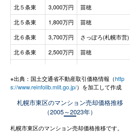
北５条東
3,000万円
苗穂
北５条東
1,800万円
苗穂
北６条東
3,700万円
さっぽろ(札幌市営)
北６条東
2,500万円
苗穂
北６条東
2,800万円
苗穂
※出典：国土交通省不動産取引価格情報（
http
北６条東
3,400万円
東区役所前
s://www.reinfolib.mlit.go.jp/
）を加工して作成
北６条東
3,000万円
東区役所前
札幌市東区のマンション売却価格推移
（2005～2023年）
北６条東
3,700万円
東区役所前
北６条東
3,400万円
東区役所前
札幌市東区のマンション売却価格推移です。