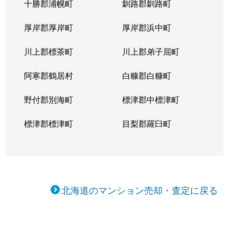
十勝郡浦幌町
釧路郡釧路町
厚岸郡厚岸町
厚岸郡浜中町
川上郡標茶町
川上郡弟子屈町
阿寒郡鶴居村
白糠郡白糠町
野付郡別海町
標津郡中標津町
標津郡標津町
目梨郡羅臼町
北海道のマンション売却・査定に戻る