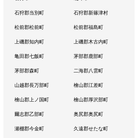
東苗穂５条
1,200万円
元町(札幌)
石狩郡当別町
石狩郡新篠津村
伏古４条
1,700万円
環状通東
松前郡松前町
松前郡福島町
本町２条
1,300万円
環状通東
上磯郡知内町
上磯郡木古内町
亀田郡七飯町
茅部郡鹿部町
茅部郡森町
二海郡八雲町
山越郡長万部町
檜山郡江差町
檜山郡上ノ国町
檜山郡厚沢部町
爾志郡乙部町
奥尻郡奥尻町
瀬棚郡今金町
久遠郡せたな町