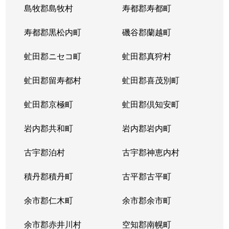
島牧郡島牧村
寿都郡寿都町
寿都郡黒松内町
磯谷郡蘭越町
虻田郡ニセコ町
虻田郡真狩村
虻田郡留寿都村
虻田郡喜茂別町
虻田郡京極町
虻田郡倶知安町
岩内郡共和町
岩内郡岩内町
古宇郡泊村
古宇郡神恵内村
積丹郡積丹町
古平郡古平町
余市郡仁木町
余市郡余市町
余市郡赤井川村
空知郡南幌町