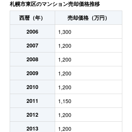
北７条東
4,900万円
札幌(ＪＲ)
札幌市東区のマンション売却価格推移
北７条東
3,500万円
東区役所前
西暦（年）
売却価格（万円）
北８条東
1,200万円
環状通東
2006
1,300
北８条東
1,400万円
環状通東
2007
1,200
北８条東
390万円
札幌(ＪＲ)
2008
1,200
北８条東
390万円
札幌(ＪＲ)
2009
1,200
北８条東
300万円
札幌(ＪＲ)
2010
1,200
2011
1,150
北８条東
3,000万円
さっぽろ(札幌市営)
2012
1,200
北８条東
2,600万円
さっぽろ(札幌市営)
2013
1,200
北９条東
3,400万円
札幌(ＪＲ)