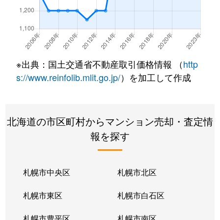
北２２条東
300万円
元町(札幌)
北２２条東
640万円
元町(札幌)
北２２条東
3,200万円
元町(札幌)
※出典：国土交通省不動産取引価格情報 （
http
北２４条東
3,000万円
元町(札幌)
s://www.reinfolib.mlit.go.jp/
）を加工して作成
北２６条東
2,200万円
北24条
北海道の市区町村からマンション売却・査定情
北２６条東
2,000万円
元町(札幌)
報を探す
北２７条東
2,200万円
元町(札幌)
北３３条東
2,600万円
新道東
札幌市中央区
札幌市北区
北３４条東
2,900万円
新道東
札幌市東区
札幌市白石区
北３４条東
1,900万円
新道東
札幌市豊平区
札幌市南区