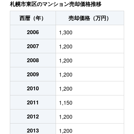
北７条東
4,900万円
札幌(ＪＲ)
札幌市東区のマンション売却価格推移
北７条東
3,500万円
東区役所前
西暦（年）
売却価格（万円）
北８条東
1,200万円
環状通東
2006
1,300
北８条東
1,400万円
環状通東
2007
1,200
北８条東
390万円
札幌(ＪＲ)
2008
1,200
北８条東
390万円
札幌(ＪＲ)
2009
1,200
北８条東
300万円
札幌(ＪＲ)
2010
1,200
2011
1,150
北８条東
3,000万円
さっぽろ(札幌市営)
2012
1,200
北８条東
2,600万円
さっぽろ(札幌市営)
2013
1,200
北９条東
3,400万円
札幌(ＪＲ)