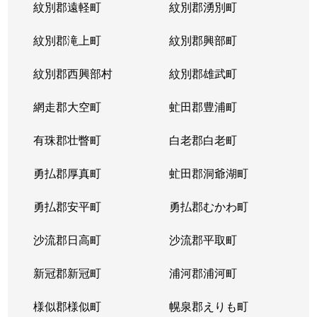
紋別郡遠軽町
紋別郡湧別町
紋別郡滝上町
紋別郡興部町
紋別郡西興部村
紋別郡雄武町
網走郡大空町
虻田郡豊浦町
有珠郡壮瞥町
白老郡白老町
勇払郡厚真町
虻田郡洞爺湖町
勇払郡安平町
勇払郡むかわ町
沙流郡日高町
沙流郡平取町
新冠郡新冠町
浦河郡浦河町
様似郡様似町
幌泉郡えりも町