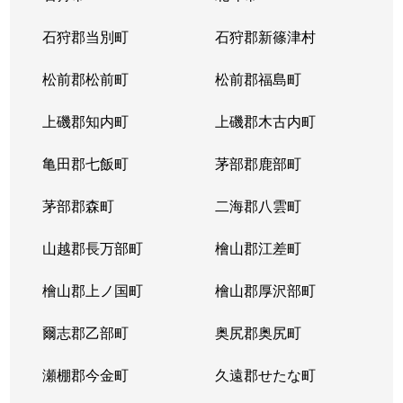
東苗穂５条
1,200万円
元町(札幌)
石狩郡当別町
石狩郡新篠津村
伏古４条
1,700万円
環状通東
松前郡松前町
松前郡福島町
本町２条
1,300万円
環状通東
上磯郡知内町
上磯郡木古内町
亀田郡七飯町
茅部郡鹿部町
茅部郡森町
二海郡八雲町
山越郡長万部町
檜山郡江差町
檜山郡上ノ国町
檜山郡厚沢部町
爾志郡乙部町
奥尻郡奥尻町
瀬棚郡今金町
久遠郡せたな町