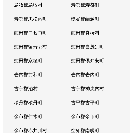
島牧郡島牧村
寿都郡寿都町
寿都郡黒松内町
磯谷郡蘭越町
虻田郡ニセコ町
虻田郡真狩村
虻田郡留寿都村
虻田郡喜茂別町
虻田郡京極町
虻田郡倶知安町
岩内郡共和町
岩内郡岩内町
古宇郡泊村
古宇郡神恵内村
積丹郡積丹町
古平郡古平町
余市郡仁木町
余市郡余市町
余市郡赤井川村
空知郡南幌町