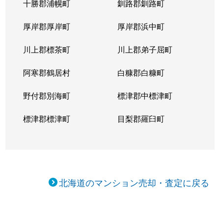
十勝郡浦幌町
釧路郡釧路町
厚岸郡厚岸町
厚岸郡浜中町
川上郡標茶町
川上郡弟子屈町
阿寒郡鶴居村
白糠郡白糠町
野付郡別海町
標津郡中標津町
標津郡標津町
目梨郡羅臼町
北海道のマンション売却・査定に戻る