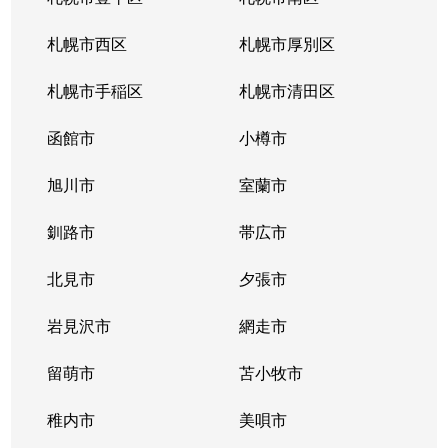
北３４条東
380万円
新道東
札幌市西区
札幌市厚別区
北３５条東
1,100万円
北34条
札幌市手稲区
札幌市清田区
北３５条東
2,500万円
北34条
函館市
小樽市
北３５条東
200万円
新道東
旭川市
室蘭市
北３６条東
1,500万円
新道東
釧路市
帯広市
北３７条東
900万円
新道東
北見市
夕張市
北３７条東
2,500万円
新道東
岩見沢市
網走市
北３９条東
留萌市
1,700万円
苫小牧市
麻生
稚内市
美唄市
北３９条東
1,800万円
栄町(札幌)