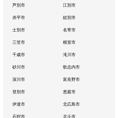
芦別市
江別市
北３９条東
1,300万円
栄町(札幌)
赤平市
紋別市
北４０条東
3,000万円
栄町(札幌)
士別市
名寄市
北４０条東
1,400万円
栄町(札幌)
三笠市
根室市
北４１条東
1,800万円
麻生
千歳市
滝川市
北４２条東
1,800万円
栄町(札幌)
砂川市
歌志内市
北４３条東
2,800万円
栄町(札幌)
深川市
富良野市
北４３条東
2,800万円
栄町(札幌)
登別市
恵庭市
北４６条東
2,900万円
栄町(札幌)
伊達市
北広島市
北４６条東
1,800万円
栄町(札幌)
石狩市
北斗市