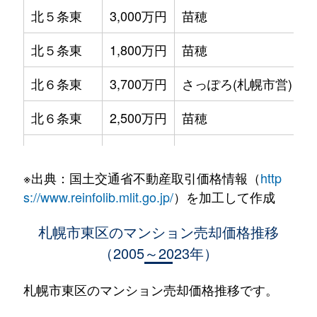
北５条東
3,000万円
苗穂
北５条東
1,800万円
苗穂
北６条東
3,700万円
さっぽろ(札幌市営)
北６条東
2,500万円
苗穂
北６条東
2,800万円
苗穂
※出典：国土交通省不動産取引価格情報（
http
北６条東
3,400万円
東区役所前
s://www.reinfolib.mlit.go.jp/
）を加工して作成
北６条東
3,000万円
東区役所前
札幌市東区のマンション売却価格推移
（2005～2023年）
北６条東
3,700万円
東区役所前
北６条東
3,400万円
東区役所前
札幌市東区のマンション売却価格推移です。