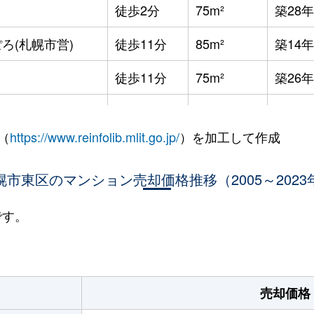
徒歩2分
75m²
築28年
ろ(札幌市営)
徒歩11分
85m²
築14年
徒歩11分
75m²
築26年
徒歩11分
75m²
築26年
（
https://www.reinfolib.mlit.go.jp/
）を加工して作成
役所前
徒歩12分
75m²
築27年
役所前
幌市東区のマンション売却価格推移（2005～2023
徒歩11分
75m²
築26年
役所前
徒歩15分
65m²
築4年
です。
役所前
徒歩11分
75m²
築26年
ＪＲ)
徒歩5分
75m²
築8年
売却価格
役所前
徒歩10分
100m²
築23年