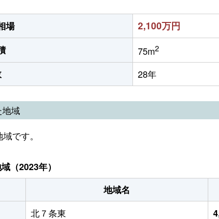
2,100万円
相場
2
積
75m
数
28年
た地域
地域です。
（2023年）
地域名
北７条東
4