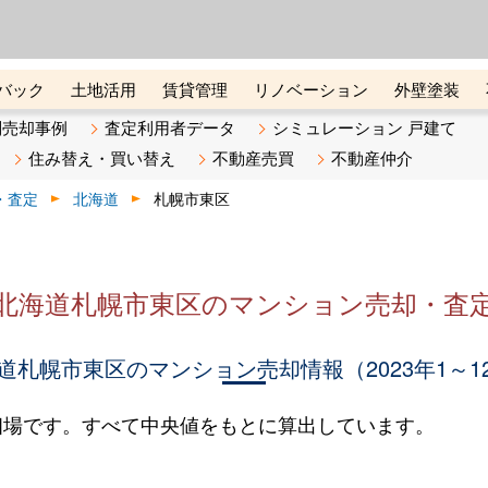
ーズ株式会社（東証グロース上
初めての方へ
ビスです 証券コード：4445
バック
土地活用
賃貸管理
リノベーション
外壁塗装
ライン講座
リビンマガジンBiz
不動産売却ご相談デスク
別売却事例
査定利用者データ
シミュレーション 戸建て
住み替え・買い替え
不動産売買
不動産仲介
・査定
北海道
札幌市東区
北海道札幌市東区のマンション売却・査
道札幌市東区のマンション売却情報（2023年1～1
相場です。すべて中央値をもとに算出しています。