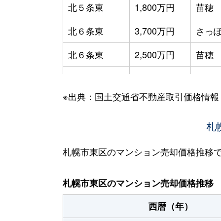
北５条東
1,800万円
苗穂
北６条東
3,700万円
さっぽ
北６条東
2,500万円
苗穂
北６条東
2,800万円
苗穂
※出典：国土交通省不動産取引価格情報
北６条東
3,400万円
東区
北６条東
3,000万円
東区
札
北６条東
3,700万円
東区
札幌市東区のマンション売却価格推移
北６条東
3,400万円
東区
札幌市東区のマンション売却価格推移
北７条東
4,900万円
札幌(
西暦（年）
北７条東
3,500万円
東区