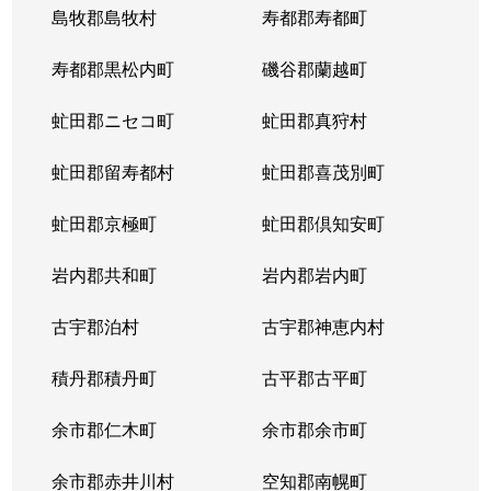
島牧郡島牧村
寿都郡寿都町
寿都郡黒松内町
磯谷郡蘭越町
虻田郡ニセコ町
虻田郡真狩村
虻田郡留寿都村
虻田郡喜茂別町
虻田郡京極町
虻田郡倶知安町
岩内郡共和町
岩内郡岩内町
古宇郡泊村
古宇郡神恵内村
積丹郡積丹町
古平郡古平町
余市郡仁木町
余市郡余市町
余市郡赤井川村
空知郡南幌町