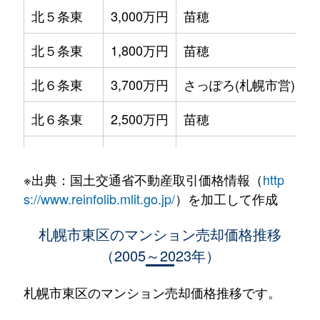
北５条東
3,000万円
苗穂
北５条東
1,800万円
苗穂
北６条東
3,700万円
さっぽろ(札幌市営)
北６条東
2,500万円
苗穂
北６条東
2,800万円
苗穂
※出典：国土交通省不動産取引価格情報（
http
北６条東
3,400万円
東区役所前
s://www.reinfolib.mlit.go.jp/
）を加工して作成
北６条東
3,000万円
東区役所前
札幌市東区のマンション売却価格推移
（2005～2023年）
北６条東
3,700万円
東区役所前
北６条東
3,400万円
東区役所前
札幌市東区のマンション売却価格推移です。