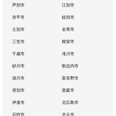
芦別市
江別市
北３９条東
1,300万円
栄町(札幌)
赤平市
紋別市
北４０条東
3,000万円
栄町(札幌)
士別市
名寄市
北４０条東
1,400万円
栄町(札幌)
三笠市
根室市
北４１条東
1,800万円
麻生
千歳市
滝川市
北４２条東
1,800万円
栄町(札幌)
砂川市
歌志内市
北４３条東
2,800万円
栄町(札幌)
深川市
富良野市
北４３条東
2,800万円
栄町(札幌)
登別市
恵庭市
北４６条東
2,900万円
栄町(札幌)
伊達市
北広島市
北４６条東
1,800万円
栄町(札幌)
石狩市
北斗市