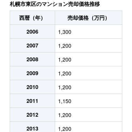
北７条東
4,900万円
札幌(ＪＲ)
札幌市東区のマンション売却価格推移
北７条東
3,500万円
東区役所前
西暦（年）
売却価格（万円）
北８条東
1,200万円
環状通東
2006
1,300
北８条東
1,400万円
環状通東
2007
1,200
北８条東
390万円
札幌(ＪＲ)
2008
1,200
北８条東
390万円
札幌(ＪＲ)
2009
1,200
北８条東
300万円
札幌(ＪＲ)
2010
1,200
2011
1,150
北８条東
3,000万円
さっぽろ(札幌市営)
2012
1,200
北８条東
2,600万円
さっぽろ(札幌市営)
2013
1,200
北９条東
3,400万円
札幌(ＪＲ)