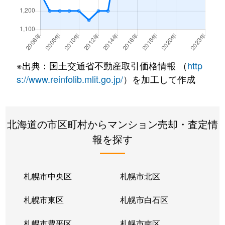
北２２条東
300万円
元町(札幌)
北２２条東
640万円
元町(札幌)
北２２条東
3,200万円
元町(札幌)
※出典：国土交通省不動産取引価格情報 （
http
北２４条東
3,000万円
元町(札幌)
s://www.reinfolib.mlit.go.jp/
）を加工して作成
北２６条東
2,200万円
北24条
北海道の市区町村からマンション売却・査定情
北２６条東
2,000万円
元町(札幌)
報を探す
北２７条東
2,200万円
元町(札幌)
北３３条東
2,600万円
新道東
札幌市中央区
札幌市北区
北３４条東
2,900万円
新道東
札幌市東区
札幌市白石区
北３４条東
1,900万円
新道東
札幌市豊平区
札幌市南区