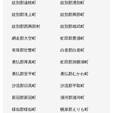
紋別郡遠軽町
紋別郡湧別町
紋別郡滝上町
紋別郡興部町
紋別郡西興部村
紋別郡雄武町
網走郡大空町
虻田郡豊浦町
有珠郡壮瞥町
白老郡白老町
勇払郡厚真町
虻田郡洞爺湖町
勇払郡安平町
勇払郡むかわ町
沙流郡日高町
沙流郡平取町
新冠郡新冠町
浦河郡浦河町
様似郡様似町
幌泉郡えりも町