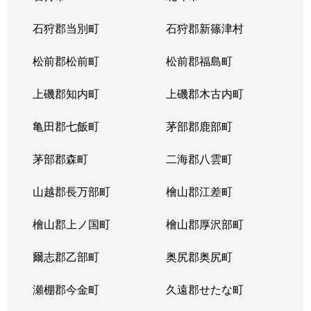
東苗穂５条
1,200万円
元町(札幌)
石狩郡当別町
石狩郡新篠津村
伏古４条
1,700万円
環状通東
松前郡松前町
松前郡福島町
本町２条
1,300万円
環状通東
上磯郡知内町
上磯郡木古内町
亀田郡七飯町
茅部郡鹿部町
茅部郡森町
二海郡八雲町
山越郡長万部町
檜山郡江差町
檜山郡上ノ国町
檜山郡厚沢部町
爾志郡乙部町
奥尻郡奥尻町
瀬棚郡今金町
久遠郡せたな町