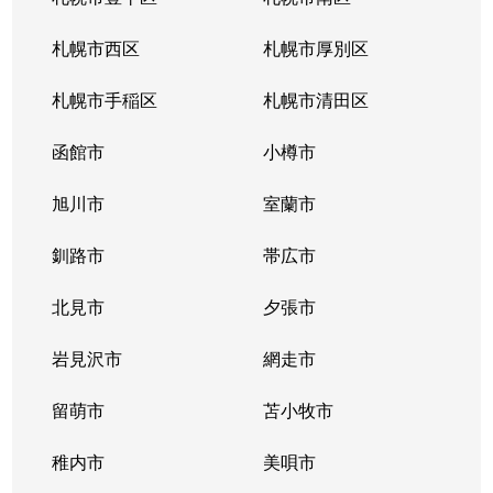
北３４条東
380万円
新道東
札幌市西区
札幌市厚別区
北３５条東
1,100万円
北34条
札幌市手稲区
札幌市清田区
北３５条東
2,500万円
北34条
函館市
小樽市
北３５条東
200万円
新道東
旭川市
室蘭市
北３６条東
1,500万円
新道東
釧路市
帯広市
北３７条東
900万円
新道東
北見市
夕張市
北３７条東
2,500万円
新道東
岩見沢市
網走市
北３９条東
留萌市
1,700万円
苫小牧市
麻生
稚内市
美唄市
北３９条東
1,800万円
栄町(札幌)