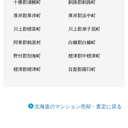
十勝郡浦幌町
釧路郡釧路町
厚岸郡厚岸町
厚岸郡浜中町
川上郡標茶町
川上郡弟子屈町
阿寒郡鶴居村
白糠郡白糠町
野付郡別海町
標津郡中標津町
標津郡標津町
目梨郡羅臼町
北海道のマンション売却・査定に戻る