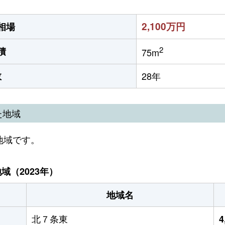
2,100万円
相場
2
積
75m
数
28年
た地域
地域です。
（2023年）
地域名
北７条東
4