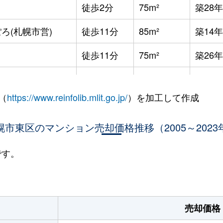
徒歩2分
75m²
築28年
ろ(札幌市営)
徒歩11分
85m²
築14年
徒歩11分
75m²
築26年
徒歩11分
75m²
築26年
（
https://www.reinfolib.mlit.go.jp/
）を加工して作成
役所前
徒歩12分
75m²
築27年
役所前
幌市東区のマンション売却価格推移（2005～2023
徒歩11分
75m²
築26年
役所前
徒歩15分
65m²
築4年
です。
役所前
徒歩11分
75m²
築26年
ＪＲ)
徒歩5分
75m²
築8年
売却価格
役所前
徒歩10分
100m²
築23年