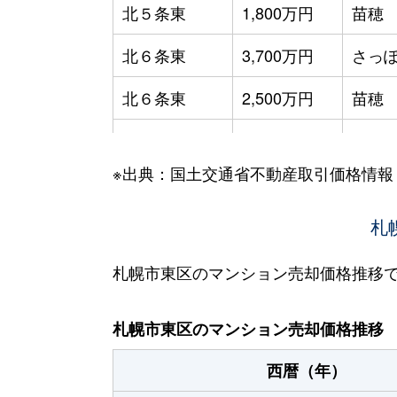
北５条東
1,800万円
苗穂
北６条東
3,700万円
さっぽ
北６条東
2,500万円
苗穂
北６条東
2,800万円
苗穂
※出典：国土交通省不動産取引価格情報
北６条東
3,400万円
東区
北６条東
3,000万円
東区
札
北６条東
3,700万円
東区
札幌市東区のマンション売却価格推移
北６条東
3,400万円
東区
札幌市東区のマンション売却価格推移
北７条東
4,900万円
札幌(
西暦（年）
北７条東
3,500万円
東区