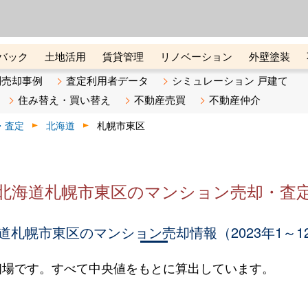
ーズ株式会社（東証グロース上
初めての方へ
ビスです 証券コード：4445
バック
土地活用
賃貸管理
リノベーション
外壁塗装
ライン講座
リビンマガジンBiz
不動産売却ご相談デスク
別売却事例
査定利用者データ
シミュレーション 戸建て
住み替え・買い替え
不動産売買
不動産仲介
・査定
北海道
札幌市東区
北海道札幌市東区のマンション売却・査
道札幌市東区のマンション売却情報（2023年1～1
相場です。すべて中央値をもとに算出しています。