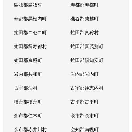
島牧郡島牧村
寿都郡寿都町
寿都郡黒松内町
磯谷郡蘭越町
虻田郡ニセコ町
虻田郡真狩村
虻田郡留寿都村
虻田郡喜茂別町
虻田郡京極町
虻田郡倶知安町
岩内郡共和町
岩内郡岩内町
古宇郡泊村
古宇郡神恵内村
積丹郡積丹町
古平郡古平町
余市郡仁木町
余市郡余市町
余市郡赤井川村
空知郡南幌町