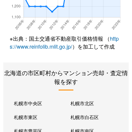
北２２条東
300万円
元町(札幌)
北２２条東
640万円
元町(札幌)
北２２条東
3,200万円
元町(札幌)
※出典：国土交通省不動産取引価格情報 （
http
北２４条東
3,000万円
元町(札幌)
s://www.reinfolib.mlit.go.jp/
）を加工して作成
北２６条東
2,200万円
北24条
北海道の市区町村からマンション売却・査定情
北２６条東
2,000万円
元町(札幌)
報を探す
北２７条東
2,200万円
元町(札幌)
北３３条東
2,600万円
新道東
札幌市中央区
札幌市北区
北３４条東
2,900万円
新道東
札幌市東区
札幌市白石区
北３４条東
1,900万円
新道東
札幌市豊平区
札幌市南区