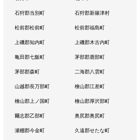
東苗穂５条
1,200万円
元町(札幌)
石狩郡当別町
石狩郡新篠津村
伏古４条
1,700万円
環状通東
松前郡松前町
松前郡福島町
本町２条
1,300万円
環状通東
上磯郡知内町
上磯郡木古内町
亀田郡七飯町
茅部郡鹿部町
茅部郡森町
二海郡八雲町
山越郡長万部町
檜山郡江差町
檜山郡上ノ国町
檜山郡厚沢部町
爾志郡乙部町
奥尻郡奥尻町
瀬棚郡今金町
久遠郡せたな町