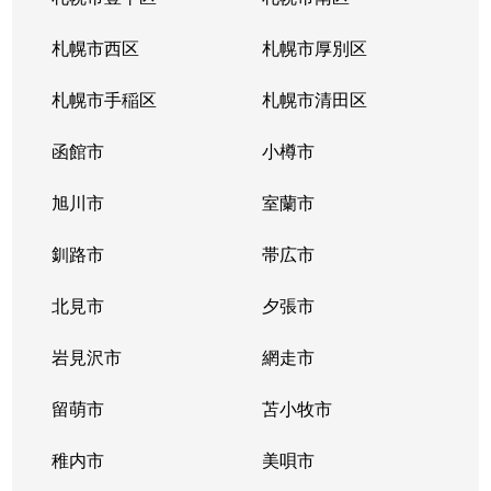
北３４条東
380万円
新道東
札幌市西区
札幌市厚別区
北３５条東
1,100万円
北34条
札幌市手稲区
札幌市清田区
北３５条東
2,500万円
北34条
函館市
小樽市
北３５条東
200万円
新道東
旭川市
室蘭市
北３６条東
1,500万円
新道東
釧路市
帯広市
北３７条東
900万円
新道東
北見市
夕張市
北３７条東
2,500万円
新道東
岩見沢市
網走市
北３９条東
留萌市
1,700万円
苫小牧市
麻生
稚内市
美唄市
北３９条東
1,800万円
栄町(札幌)