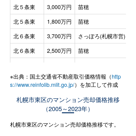
北５条東
3,000万円
苗穂
北５条東
1,800万円
苗穂
北６条東
3,700万円
さっぽろ(札幌市営)
北６条東
2,500万円
苗穂
北６条東
2,800万円
苗穂
※出典：国土交通省不動産取引価格情報（
http
北６条東
3,400万円
東区役所前
s://www.reinfolib.mlit.go.jp/
）を加工して作成
北６条東
3,000万円
東区役所前
札幌市東区のマンション売却価格推移
（2005～2023年）
北６条東
3,700万円
東区役所前
北６条東
3,400万円
東区役所前
札幌市東区のマンション売却価格推移です。