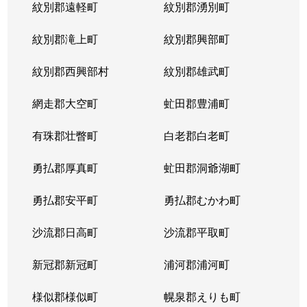
紋別郡遠軽町
紋別郡湧別町
紋別郡滝上町
紋別郡興部町
紋別郡西興部村
紋別郡雄武町
網走郡大空町
虻田郡豊浦町
有珠郡壮瞥町
白老郡白老町
勇払郡厚真町
虻田郡洞爺湖町
勇払郡安平町
勇払郡むかわ町
沙流郡日高町
沙流郡平取町
新冠郡新冠町
浦河郡浦河町
様似郡様似町
幌泉郡えりも町