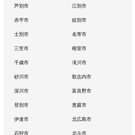
芦別市
江別市
北３９条東
1,300万円
栄町(札幌)
赤平市
紋別市
北４０条東
3,000万円
栄町(札幌)
士別市
名寄市
北４０条東
1,400万円
栄町(札幌)
三笠市
根室市
北４１条東
1,800万円
麻生
千歳市
滝川市
北４２条東
1,800万円
栄町(札幌)
砂川市
歌志内市
北４３条東
2,800万円
栄町(札幌)
深川市
富良野市
北４３条東
2,800万円
栄町(札幌)
登別市
恵庭市
北４６条東
2,900万円
栄町(札幌)
伊達市
北広島市
北４６条東
1,800万円
栄町(札幌)
石狩市
北斗市