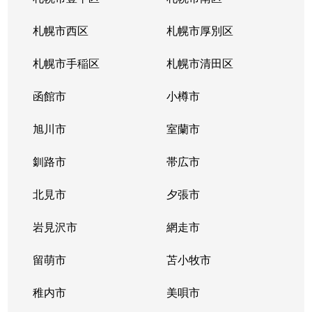
北３４条東
380万円
新道東
札幌市西区
札幌市厚別区
北３５条東
1,100万円
北34条
札幌市手稲区
札幌市清田区
北３５条東
2,500万円
北34条
函館市
小樽市
北３５条東
200万円
新道東
旭川市
室蘭市
北３６条東
1,500万円
新道東
釧路市
帯広市
北３７条東
900万円
新道東
北見市
夕張市
北３７条東
2,500万円
新道東
岩見沢市
網走市
北３９条東
留萌市
1,700万円
苫小牧市
麻生
稚内市
美唄市
北３９条東
1,800万円
栄町(札幌)