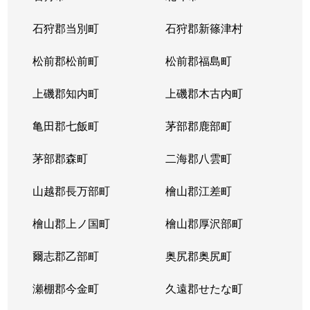
東苗穂５条
1,200万円
元町(札幌)
石狩郡当別町
石狩郡新篠津村
伏古４条
1,700万円
環状通東
松前郡松前町
松前郡福島町
本町２条
1,300万円
環状通東
上磯郡知内町
上磯郡木古内町
亀田郡七飯町
茅部郡鹿部町
茅部郡森町
二海郡八雲町
山越郡長万部町
檜山郡江差町
檜山郡上ノ国町
檜山郡厚沢部町
爾志郡乙部町
奥尻郡奥尻町
瀬棚郡今金町
久遠郡せたな町