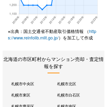
北２２条東
300万円
元町(札幌)
北２２条東
640万円
元町(札幌)
北２２条東
3,200万円
元町(札幌)
※出典：国土交通省不動産取引価格情報 （
http
北２４条東
3,000万円
元町(札幌)
s://www.reinfolib.mlit.go.jp/
）を加工して作成
北２６条東
2,200万円
北24条
北海道の市区町村からマンション売却・査定情
北２６条東
2,000万円
元町(札幌)
報を探す
北２７条東
2,200万円
元町(札幌)
北３３条東
2,600万円
新道東
札幌市中央区
札幌市北区
北３４条東
2,900万円
新道東
札幌市東区
札幌市白石区
北３４条東
1,900万円
新道東
札幌市豊平区
札幌市南区