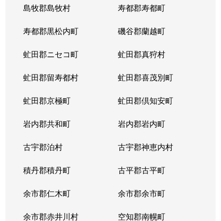
島牧郡島牧村
寿都郡寿都町
寿都郡黒松内町
磯谷郡蘭越町
虻田郡ニセコ町
虻田郡真狩村
虻田郡留寿都村
虻田郡喜茂別町
虻田郡京極町
虻田郡倶知安町
岩内郡共和町
岩内郡岩内町
古宇郡泊村
古宇郡神恵内村
積丹郡積丹町
古平郡古平町
余市郡仁木町
余市郡余市町
余市郡赤井川村
空知郡南幌町