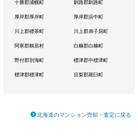
十勝郡浦幌町
釧路郡釧路町
厚岸郡厚岸町
厚岸郡浜中町
川上郡標茶町
川上郡弟子屈町
阿寒郡鶴居村
白糠郡白糠町
野付郡別海町
標津郡中標津町
標津郡標津町
目梨郡羅臼町
北海道のマンション売却・査定に戻る