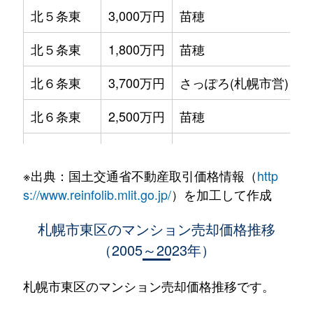
北５条東
3,000万円
苗穂
北５条東
1,800万円
苗穂
北６条東
3,700万円
さっぽろ(札幌市営)
北６条東
2,500万円
苗穂
北６条東
2,800万円
苗穂
※出典：国土交通省不動産取引価格情報（
http
北６条東
3,400万円
東区役所前
s://www.reinfolib.mlit.go.jp/
）を加工して作成
北６条東
3,000万円
東区役所前
札幌市東区のマンション売却価格推移
（2005～2023年）
北６条東
3,700万円
東区役所前
北６条東
3,400万円
東区役所前
札幌市東区のマンション売却価格推移です。