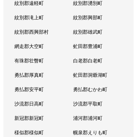
紋別郡遠軽町
紋別郡湧別町
紋別郡滝上町
紋別郡興部町
紋別郡西興部村
紋別郡雄武町
網走郡大空町
虻田郡豊浦町
有珠郡壮瞥町
白老郡白老町
勇払郡厚真町
虻田郡洞爺湖町
勇払郡安平町
勇払郡むかわ町
沙流郡日高町
沙流郡平取町
新冠郡新冠町
浦河郡浦河町
様似郡様似町
幌泉郡えりも町