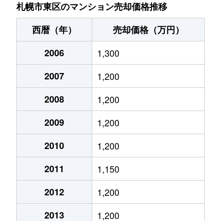
北７条東
4,900万円
札幌(ＪＲ)
札幌市東区のマンション売却価格推移
北７条東
3,500万円
東区役所前
西暦（年）
売却価格（万円）
北８条東
1,200万円
環状通東
2006
1,300
北８条東
1,400万円
環状通東
2007
1,200
北８条東
390万円
札幌(ＪＲ)
2008
1,200
北８条東
390万円
札幌(ＪＲ)
2009
1,200
北８条東
300万円
札幌(ＪＲ)
2010
1,200
2011
1,150
北８条東
3,000万円
さっぽろ(札幌市営)
2012
1,200
北８条東
2,600万円
さっぽろ(札幌市営)
2013
1,200
北９条東
3,400万円
札幌(ＪＲ)