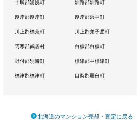
十勝郡浦幌町
釧路郡釧路町
厚岸郡厚岸町
厚岸郡浜中町
川上郡標茶町
川上郡弟子屈町
阿寒郡鶴居村
白糠郡白糠町
野付郡別海町
標津郡中標津町
標津郡標津町
目梨郡羅臼町
北海道のマンション売却・査定に戻る