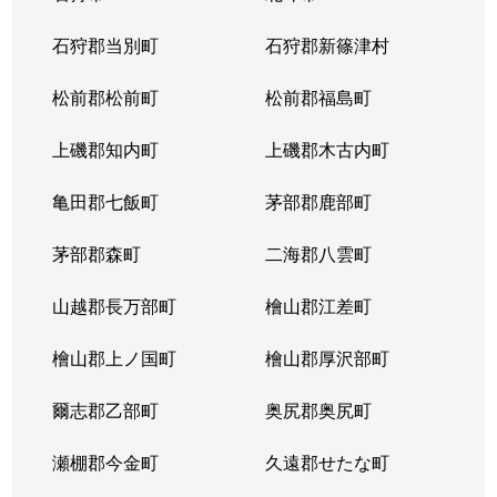
東苗穂５条
1,200万円
元町(札幌)
石狩郡当別町
石狩郡新篠津村
伏古４条
1,700万円
環状通東
松前郡松前町
松前郡福島町
本町２条
1,300万円
環状通東
上磯郡知内町
上磯郡木古内町
亀田郡七飯町
茅部郡鹿部町
茅部郡森町
二海郡八雲町
山越郡長万部町
檜山郡江差町
檜山郡上ノ国町
檜山郡厚沢部町
爾志郡乙部町
奥尻郡奥尻町
瀬棚郡今金町
久遠郡せたな町