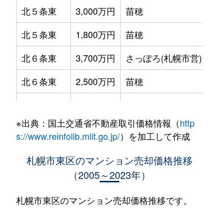
北５条東
3,000万円
苗穂
北５条東
1,800万円
苗穂
北６条東
3,700万円
さっぽろ(札幌市営)
北６条東
2,500万円
苗穂
北６条東
2,800万円
苗穂
※出典：国土交通省不動産取引価格情報（
http
北６条東
3,400万円
東区役所前
s://www.reinfolib.mlit.go.jp/
）を加工して作成
北６条東
3,000万円
東区役所前
札幌市東区のマンション売却価格推移
（2005～2023年）
北６条東
3,700万円
東区役所前
北６条東
3,400万円
東区役所前
札幌市東区のマンション売却価格推移です。