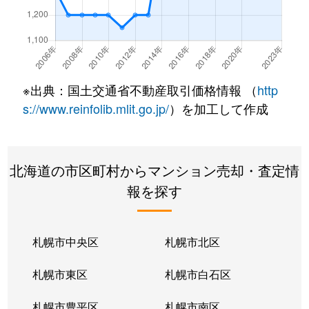
北２２条東
300万円
元町(札幌)
北２２条東
640万円
元町(札幌)
北２２条東
3,200万円
元町(札幌)
※出典：国土交通省不動産取引価格情報 （
http
北２４条東
3,000万円
元町(札幌)
s://www.reinfolib.mlit.go.jp/
）を加工して作成
北２６条東
2,200万円
北24条
北海道の市区町村からマンション売却・査定情
北２６条東
2,000万円
元町(札幌)
報を探す
北２７条東
2,200万円
元町(札幌)
北３３条東
2,600万円
新道東
札幌市中央区
札幌市北区
北３４条東
2,900万円
新道東
札幌市東区
札幌市白石区
北３４条東
1,900万円
新道東
札幌市豊平区
札幌市南区