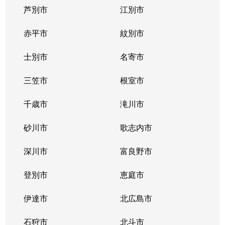
芦別市
江別市
北３９条東
1,300万円
栄町(札幌)
赤平市
紋別市
北４０条東
3,000万円
栄町(札幌)
士別市
名寄市
北４０条東
1,400万円
栄町(札幌)
三笠市
根室市
北４１条東
1,800万円
麻生
千歳市
滝川市
北４２条東
1,800万円
栄町(札幌)
砂川市
歌志内市
北４３条東
2,800万円
栄町(札幌)
深川市
富良野市
北４３条東
2,800万円
栄町(札幌)
登別市
恵庭市
北４６条東
2,900万円
栄町(札幌)
伊達市
北広島市
北４６条東
1,800万円
栄町(札幌)
石狩市
北斗市