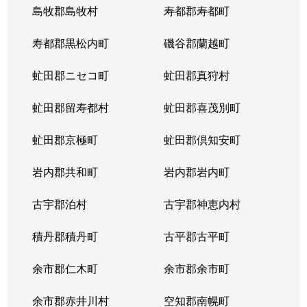
島牧郡島牧村
寿都郡寿都町
寿都郡黒松内町
磯谷郡蘭越町
虻田郡ニセコ町
虻田郡真狩村
虻田郡留寿都村
虻田郡喜茂別町
虻田郡京極町
虻田郡倶知安町
岩内郡共和町
岩内郡岩内町
古宇郡泊村
古宇郡神恵内村
積丹郡積丹町
古平郡古平町
余市郡仁木町
余市郡余市町
余市郡赤井川村
空知郡南幌町