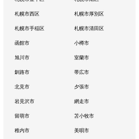
北３４条東
380万円
新道東
札幌市西区
札幌市厚別区
北３５条東
1,100万円
北34条
札幌市手稲区
札幌市清田区
北３５条東
2,500万円
北34条
函館市
小樽市
北３５条東
200万円
新道東
旭川市
室蘭市
北３６条東
1,500万円
新道東
釧路市
帯広市
北３７条東
900万円
新道東
北見市
夕張市
北３７条東
2,500万円
新道東
岩見沢市
網走市
北３９条東
留萌市
1,700万円
苫小牧市
麻生
稚内市
美唄市
北３９条東
1,800万円
栄町(札幌)