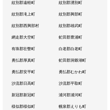
紋別郡遠軽町
紋別郡湧別町
紋別郡滝上町
紋別郡興部町
紋別郡西興部村
紋別郡雄武町
網走郡大空町
虻田郡豊浦町
有珠郡壮瞥町
白老郡白老町
勇払郡厚真町
虻田郡洞爺湖町
勇払郡安平町
勇払郡むかわ町
沙流郡日高町
沙流郡平取町
新冠郡新冠町
浦河郡浦河町
様似郡様似町
幌泉郡えりも町