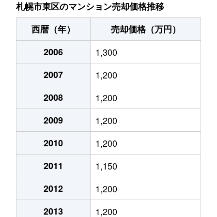
北７条東
4,900万円
札幌(ＪＲ)
札幌市東区のマンション売却価格推移
北７条東
3,500万円
東区役所前
西暦（年）
売却価格（万円）
北８条東
1,200万円
環状通東
2006
1,300
北８条東
1,400万円
環状通東
2007
1,200
北８条東
390万円
札幌(ＪＲ)
2008
1,200
北８条東
390万円
札幌(ＪＲ)
2009
1,200
北８条東
300万円
札幌(ＪＲ)
2010
1,200
2011
1,150
北８条東
3,000万円
さっぽろ(札幌市営)
2012
1,200
北８条東
2,600万円
さっぽろ(札幌市営)
2013
1,200
北９条東
3,400万円
札幌(ＪＲ)