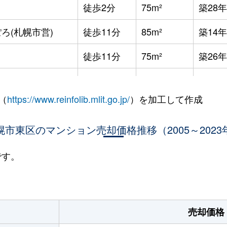
徒歩2分
75m²
築28年
ろ(札幌市営)
徒歩11分
85m²
築14年
徒歩11分
75m²
築26年
徒歩11分
75m²
築26年
（
https://www.reinfolib.mlit.go.jp/
）を加工して作成
役所前
徒歩12分
75m²
築27年
役所前
幌市東区のマンション売却価格推移（2005～2023
徒歩11分
75m²
築26年
役所前
徒歩15分
65m²
築4年
です。
役所前
徒歩11分
75m²
築26年
ＪＲ)
徒歩5分
75m²
築8年
売却価格
役所前
徒歩10分
100m²
築23年