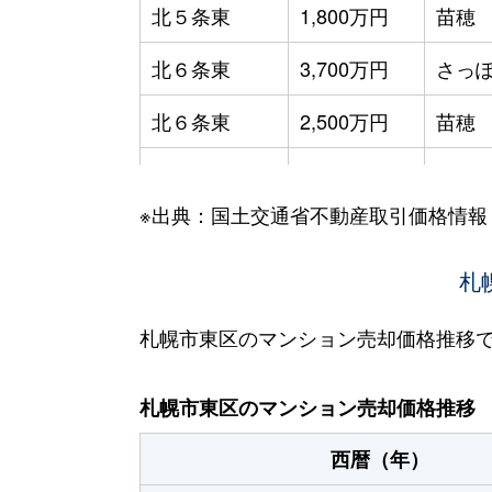
北５条東
1,800万円
苗穂
北６条東
3,700万円
さっぽ
北６条東
2,500万円
苗穂
北６条東
2,800万円
苗穂
※出典：国土交通省不動産取引価格情報
北６条東
3,400万円
東区
北６条東
3,000万円
東区
札
北６条東
3,700万円
東区
札幌市東区のマンション売却価格推移
北６条東
3,400万円
東区
札幌市東区のマンション売却価格推移
北７条東
4,900万円
札幌(
西暦（年）
北７条東
3,500万円
東区