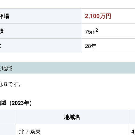
2,100万円
相場
2
積
75m
数
28年
た地域
地域です。
（2023年）
地域名
北７条東
4