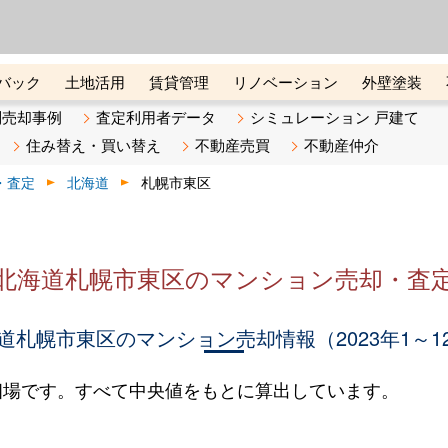
ーズ株式会社（東証グロース上
初めての方へ
ビスです 証券コード：4445
バック
土地活用
賃貸管理
リノベーション
外壁塗装
ライン講座
リビンマガジンBiz
不動産売却ご相談デスク
別売却事例
査定利用者データ
シミュレーション 戸建て
住み替え・買い替え
不動産売買
不動産仲介
・査定
北海道
札幌市東区
北海道札幌市東区のマンション売却・査
道札幌市東区のマンション売却情報（2023年1～1
相場です。すべて中央値をもとに算出しています。