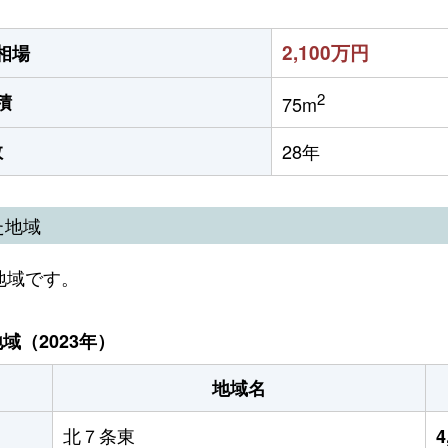
2,100万円
相場
2
積
75m
数
28年
た地域
地域です。
（2023年）
地域名
北７条東
4