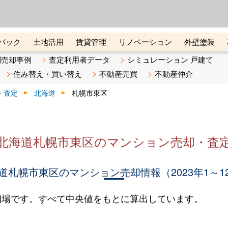
ーズ株式会社（東証グロース上
初めての方へ
ビスです 証券コード：4445
バック
土地活用
賃貸管理
リノベーション
外壁塗装
ライン講座
リビンマガジンBiz
不動産売却ご相談デスク
別売却事例
査定利用者データ
シミュレーション 戸建て
住み替え・買い替え
不動産売買
不動産仲介
・査定
北海道
札幌市東区
北海道札幌市東区のマンション売却・査
道札幌市東区のマンション売却情報（2023年1～1
相場です。すべて中央値をもとに算出しています。