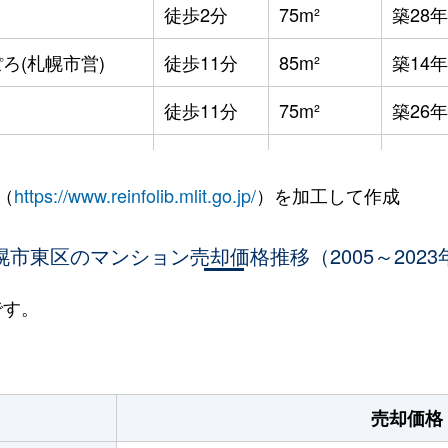
徒歩2分
75m²
築28年
ろ(札幌市営)
徒歩11分
85m²
築14年
徒歩11分
75m²
築26年
徒歩11分
75m²
築26年
（
https://www.reinfolib.mlit.go.jp/
）を加工して作成
役所前
徒歩12分
75m²
築27年
役所前
幌市東区のマンション売却価格推移（2005～2023
徒歩11分
75m²
築26年
役所前
徒歩15分
65m²
築4年
です。
役所前
徒歩11分
75m²
築26年
ＪＲ)
徒歩5分
75m²
築8年
売却価格
役所前
徒歩10分
100m²
築23年