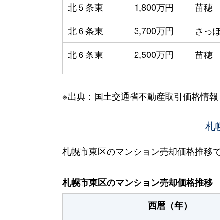
北５条東
1,800万円
苗穂
北６条東
3,700万円
さっぽ
北６条東
2,500万円
苗穂
北６条東
2,800万円
苗穂
※出典：国土交通省不動産取引価格情報
北６条東
3,400万円
東区
北６条東
3,000万円
東区
札
北６条東
3,700万円
東区
札幌市東区のマンション売却価格推移
北６条東
3,400万円
東区
札幌市東区のマンション売却価格推移
北７条東
4,900万円
札幌(
西暦（年）
北７条東
3,500万円
東区