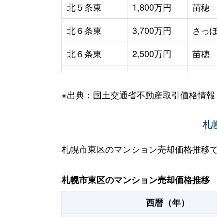
北５条東
1,800万円
苗穂
北６条東
3,700万円
さっぽ
北６条東
2,500万円
苗穂
北６条東
2,800万円
苗穂
※出典：国土交通省不動産取引価格情報
北６条東
3,400万円
東区
北６条東
3,000万円
東区
札
北６条東
3,700万円
東区
札幌市東区のマンション売却価格推移
北６条東
3,400万円
東区
札幌市東区のマンション売却価格推移
北７条東
4,900万円
札幌(
西暦（年）
北７条東
3,500万円
東区