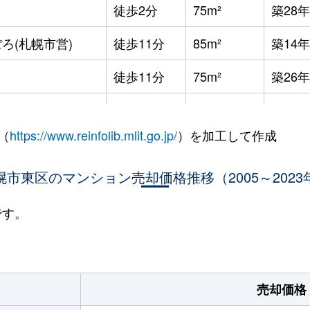
徒歩2分
75m²
築28年
ろ(札幌市営)
徒歩11分
85m²
築14年
徒歩11分
75m²
築26年
徒歩11分
75m²
築26年
（
https://www.reinfolib.mlit.go.jp/
）を加工して作成
役所前
徒歩12分
75m²
築27年
役所前
幌市東区のマンション売却価格推移（2005～2023
徒歩11分
75m²
築26年
役所前
徒歩15分
65m²
築4年
です。
役所前
徒歩11分
75m²
築26年
ＪＲ)
徒歩5分
75m²
築8年
売却価格
役所前
徒歩10分
100m²
築23年