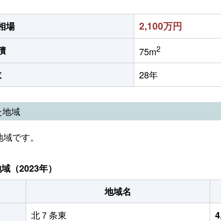
2,100万円
相場
2
積
75m
数
28年
た地域
地域です。
（2023年）
地域名
北７条東
4