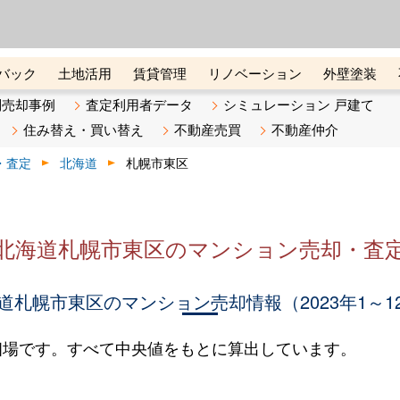
ーズ株式会社（東証グロース上
初めての方へ
ビスです 証券コード：4445
バック
土地活用
賃貸管理
リノベーション
外壁塗装
ライン講座
リビンマガジンBiz
不動産売却ご相談デスク
別売却事例
査定利用者データ
シミュレーション 戸建て
住み替え・買い替え
不動産売買
不動産仲介
・査定
北海道
札幌市東区
北海道札幌市東区のマンション売却・査
道札幌市東区のマンション売却情報（2023年1～1
相場です。すべて中央値をもとに算出しています。