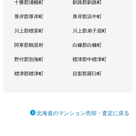
十勝郡浦幌町
釧路郡釧路町
厚岸郡厚岸町
厚岸郡浜中町
川上郡標茶町
川上郡弟子屈町
阿寒郡鶴居村
白糠郡白糠町
野付郡別海町
標津郡中標津町
標津郡標津町
目梨郡羅臼町
北海道のマンション売却・査定に戻る