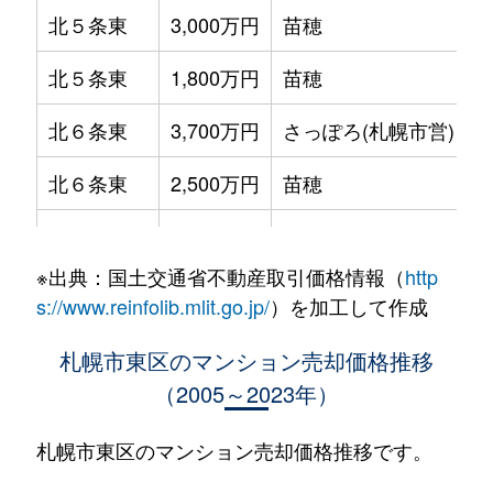
北５条東
3,000万円
苗穂
北５条東
1,800万円
苗穂
北６条東
3,700万円
さっぽろ(札幌市営)
北６条東
2,500万円
苗穂
北６条東
2,800万円
苗穂
※出典：国土交通省不動産取引価格情報（
http
北６条東
3,400万円
東区役所前
s://www.reinfolib.mlit.go.jp/
）を加工して作成
北６条東
3,000万円
東区役所前
札幌市東区のマンション売却価格推移
（2005～2023年）
北６条東
3,700万円
東区役所前
北６条東
3,400万円
東区役所前
札幌市東区のマンション売却価格推移です。