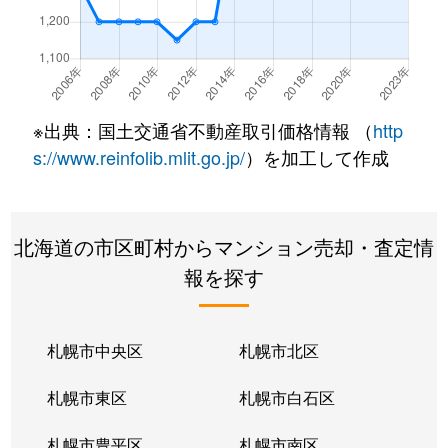
北２２条東
300万円
元町(札幌)
北２２条東
640万円
元町(札幌)
北２２条東
3,200万円
元町(札幌)
※出典：国土交通省不動産取引価格情報 （
http
北２４条東
3,000万円
元町(札幌)
s://www.reinfolib.mlit.go.jp/
）を加工して作成
北２６条東
2,200万円
北24条
北海道の市区町村からマンション売却・査定情
北２６条東
2,000万円
元町(札幌)
報を探す
北２７条東
2,200万円
元町(札幌)
北３３条東
2,600万円
新道東
札幌市中央区
札幌市北区
北３４条東
2,900万円
新道東
札幌市東区
札幌市白石区
北３４条東
1,900万円
新道東
札幌市豊平区
札幌市南区