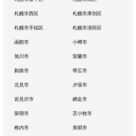
北３４条東
380万円
新道東
札幌市西区
札幌市厚別区
北３５条東
1,100万円
北34条
札幌市手稲区
札幌市清田区
北３５条東
2,500万円
北34条
函館市
小樽市
北３５条東
200万円
新道東
旭川市
室蘭市
北３６条東
1,500万円
新道東
釧路市
帯広市
北３７条東
900万円
新道東
北見市
夕張市
北３７条東
2,500万円
新道東
岩見沢市
網走市
北３９条東
留萌市
1,700万円
苫小牧市
麻生
稚内市
美唄市
北３９条東
1,800万円
栄町(札幌)