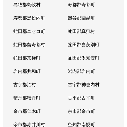
島牧郡島牧村
寿都郡寿都町
寿都郡黒松内町
磯谷郡蘭越町
虻田郡ニセコ町
虻田郡真狩村
虻田郡留寿都村
虻田郡喜茂別町
虻田郡京極町
虻田郡倶知安町
岩内郡共和町
岩内郡岩内町
古宇郡泊村
古宇郡神恵内村
積丹郡積丹町
古平郡古平町
余市郡仁木町
余市郡余市町
余市郡赤井川村
空知郡南幌町