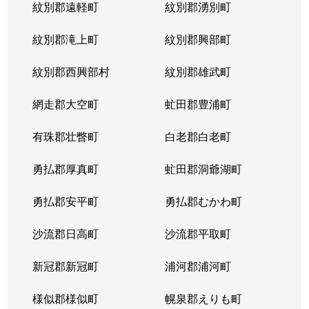
紋別郡遠軽町
紋別郡湧別町
紋別郡滝上町
紋別郡興部町
紋別郡西興部村
紋別郡雄武町
網走郡大空町
虻田郡豊浦町
有珠郡壮瞥町
白老郡白老町
勇払郡厚真町
虻田郡洞爺湖町
勇払郡安平町
勇払郡むかわ町
沙流郡日高町
沙流郡平取町
新冠郡新冠町
浦河郡浦河町
様似郡様似町
幌泉郡えりも町