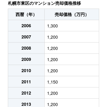
北７条東
4,900万円
札幌(ＪＲ)
札幌市東区のマンション売却価格推移
北７条東
3,500万円
東区役所前
西暦（年）
売却価格（万円）
北８条東
1,200万円
環状通東
2006
1,300
北８条東
1,400万円
環状通東
2007
1,200
北８条東
390万円
札幌(ＪＲ)
2008
1,200
北８条東
390万円
札幌(ＪＲ)
2009
1,200
北８条東
300万円
札幌(ＪＲ)
2010
1,200
2011
1,150
北８条東
3,000万円
さっぽろ(札幌市営)
2012
1,200
北８条東
2,600万円
さっぽろ(札幌市営)
2013
1,200
北９条東
3,400万円
札幌(ＪＲ)