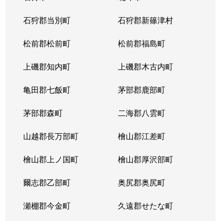
東苗穂５条
1,200万円
元町(札幌)
石狩郡当別町
石狩郡新篠津村
伏古４条
1,700万円
環状通東
松前郡松前町
松前郡福島町
本町２条
1,300万円
環状通東
上磯郡知内町
上磯郡木古内町
亀田郡七飯町
茅部郡鹿部町
茅部郡森町
二海郡八雲町
山越郡長万部町
檜山郡江差町
檜山郡上ノ国町
檜山郡厚沢部町
爾志郡乙部町
奥尻郡奥尻町
瀬棚郡今金町
久遠郡せたな町