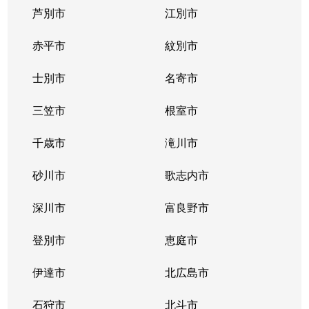
芦別市
江別市
北３９条東
1,300万円
栄町(札幌)
赤平市
紋別市
北４０条東
3,000万円
栄町(札幌)
士別市
名寄市
北４０条東
1,400万円
栄町(札幌)
三笠市
根室市
北４１条東
1,800万円
麻生
千歳市
滝川市
北４２条東
1,800万円
栄町(札幌)
砂川市
歌志内市
北４３条東
2,800万円
栄町(札幌)
深川市
富良野市
北４３条東
2,800万円
栄町(札幌)
登別市
恵庭市
北４６条東
2,900万円
栄町(札幌)
伊達市
北広島市
北４６条東
1,800万円
栄町(札幌)
石狩市
北斗市