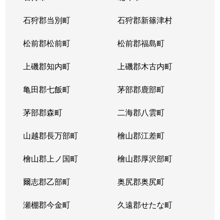
東苗穂５条
1,200万円
元町(札幌)
石狩郡当別町
石狩郡新篠津村
伏古４条
1,700万円
環状通東
松前郡松前町
松前郡福島町
本町２条
1,300万円
環状通東
上磯郡知内町
上磯郡木古内町
亀田郡七飯町
茅部郡鹿部町
茅部郡森町
二海郡八雲町
山越郡長万部町
檜山郡江差町
檜山郡上ノ国町
檜山郡厚沢部町
爾志郡乙部町
奥尻郡奥尻町
瀬棚郡今金町
久遠郡せたな町