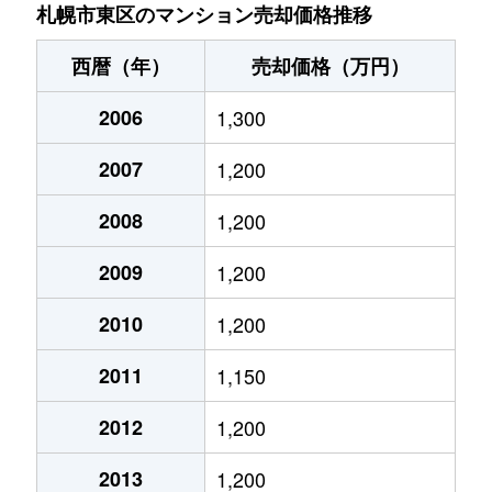
北７条東
4,900万円
札幌(ＪＲ)
札幌市東区のマンション売却価格推移
北７条東
3,500万円
東区役所前
西暦（年）
売却価格（万円）
北８条東
1,200万円
環状通東
2006
1,300
北８条東
1,400万円
環状通東
2007
1,200
北８条東
390万円
札幌(ＪＲ)
2008
1,200
北８条東
390万円
札幌(ＪＲ)
2009
1,200
北８条東
300万円
札幌(ＪＲ)
2010
1,200
2011
1,150
北８条東
3,000万円
さっぽろ(札幌市営)
2012
1,200
北８条東
2,600万円
さっぽろ(札幌市営)
2013
1,200
北９条東
3,400万円
札幌(ＪＲ)