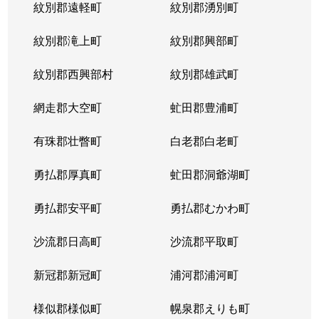
紋別郡遠軽町
紋別郡湧別町
紋別郡滝上町
紋別郡興部町
紋別郡西興部村
紋別郡雄武町
網走郡大空町
虻田郡豊浦町
有珠郡壮瞥町
白老郡白老町
勇払郡厚真町
虻田郡洞爺湖町
勇払郡安平町
勇払郡むかわ町
沙流郡日高町
沙流郡平取町
新冠郡新冠町
浦河郡浦河町
様似郡様似町
幌泉郡えりも町