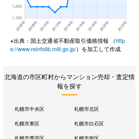
北２２条東
300万円
元町(札幌)
北２２条東
640万円
元町(札幌)
北２２条東
3,200万円
元町(札幌)
※出典：国土交通省不動産取引価格情報 （
http
北２４条東
3,000万円
元町(札幌)
s://www.reinfolib.mlit.go.jp/
）を加工して作成
北２６条東
2,200万円
北24条
北海道の市区町村からマンション売却・査定情
北２６条東
2,000万円
元町(札幌)
報を探す
北２７条東
2,200万円
元町(札幌)
北３３条東
2,600万円
新道東
札幌市中央区
札幌市北区
北３４条東
2,900万円
新道東
札幌市東区
札幌市白石区
北３４条東
1,900万円
新道東
札幌市豊平区
札幌市南区