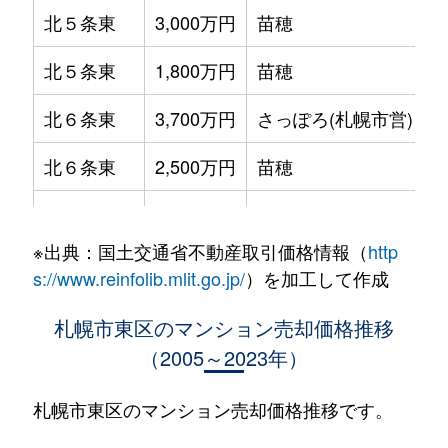
北５条東
3,000万円
苗穂
北５条東
1,800万円
苗穂
北６条東
3,700万円
さっぽろ(札幌市営)
北６条東
2,500万円
苗穂
北６条東
2,800万円
苗穂
※出典：国土交通省不動産取引価格情報（
http
北６条東
3,400万円
東区役所前
s://www.reinfolib.mlit.go.jp/
）を加工して作成
北６条東
3,000万円
東区役所前
札幌市東区のマンション売却価格推移
（2005～2023年）
北６条東
3,700万円
東区役所前
北６条東
3,400万円
東区役所前
札幌市東区のマンション売却価格推移です。