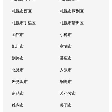
北３４条東
380万円
新道東
札幌市西区
札幌市厚別区
北３５条東
1,100万円
北34条
札幌市手稲区
札幌市清田区
北３５条東
2,500万円
北34条
函館市
小樽市
北３５条東
200万円
新道東
旭川市
室蘭市
北３６条東
1,500万円
新道東
釧路市
帯広市
北３７条東
900万円
新道東
北見市
夕張市
北３７条東
2,500万円
新道東
岩見沢市
網走市
北３９条東
留萌市
1,700万円
苫小牧市
麻生
稚内市
美唄市
北３９条東
1,800万円
栄町(札幌)