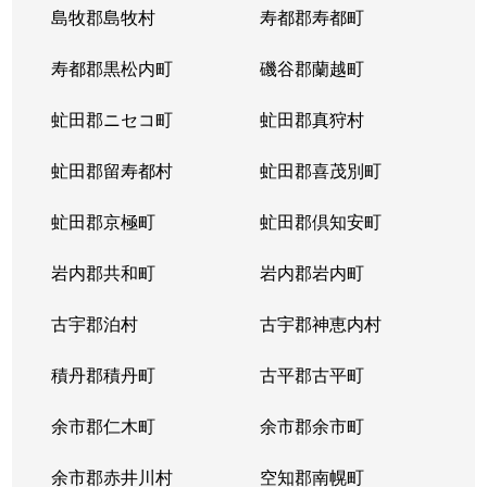
島牧郡島牧村
寿都郡寿都町
寿都郡黒松内町
磯谷郡蘭越町
虻田郡ニセコ町
虻田郡真狩村
虻田郡留寿都村
虻田郡喜茂別町
虻田郡京極町
虻田郡倶知安町
岩内郡共和町
岩内郡岩内町
古宇郡泊村
古宇郡神恵内村
積丹郡積丹町
古平郡古平町
余市郡仁木町
余市郡余市町
余市郡赤井川村
空知郡南幌町