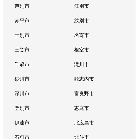
芦別市
江別市
北３９条東
1,300万円
栄町(札幌)
赤平市
紋別市
北４０条東
3,000万円
栄町(札幌)
士別市
名寄市
北４０条東
1,400万円
栄町(札幌)
三笠市
根室市
北４１条東
1,800万円
麻生
千歳市
滝川市
北４２条東
1,800万円
栄町(札幌)
砂川市
歌志内市
北４３条東
2,800万円
栄町(札幌)
深川市
富良野市
北４３条東
2,800万円
栄町(札幌)
登別市
恵庭市
北４６条東
2,900万円
栄町(札幌)
伊達市
北広島市
北４６条東
1,800万円
栄町(札幌)
石狩市
北斗市