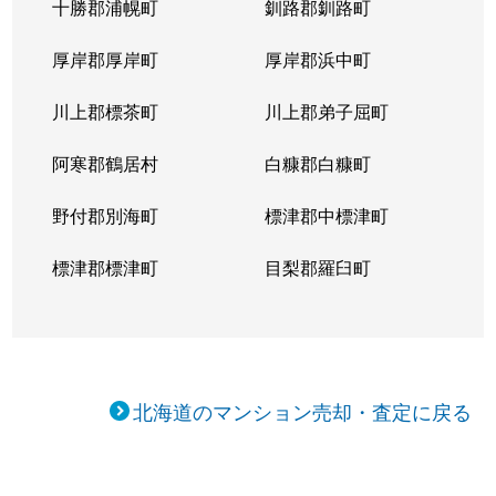
十勝郡浦幌町
釧路郡釧路町
厚岸郡厚岸町
厚岸郡浜中町
川上郡標茶町
川上郡弟子屈町
阿寒郡鶴居村
白糠郡白糠町
野付郡別海町
標津郡中標津町
標津郡標津町
目梨郡羅臼町
北海道のマンション売却・査定に戻る