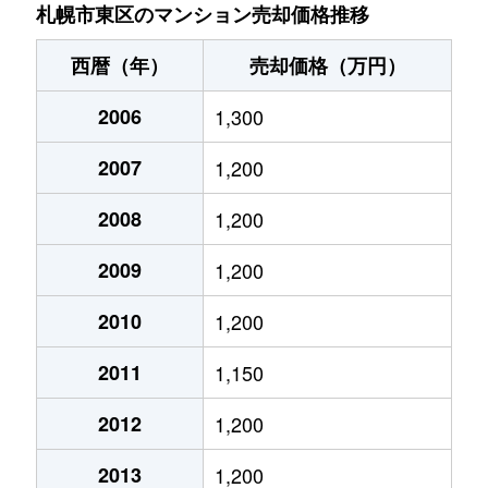
北７条東
4,900万円
札幌(ＪＲ)
札幌市東区のマンション売却価格推移
北７条東
3,500万円
東区役所前
西暦（年）
売却価格（万円）
北８条東
1,200万円
環状通東
2006
1,300
北８条東
1,400万円
環状通東
2007
1,200
北８条東
390万円
札幌(ＪＲ)
2008
1,200
北８条東
390万円
札幌(ＪＲ)
2009
1,200
北８条東
300万円
札幌(ＪＲ)
2010
1,200
2011
1,150
北８条東
3,000万円
さっぽろ(札幌市営)
2012
1,200
北８条東
2,600万円
さっぽろ(札幌市営)
2013
1,200
北９条東
3,400万円
札幌(ＪＲ)