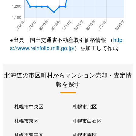
北２２条東
300万円
元町(札幌)
北２２条東
640万円
元町(札幌)
北２２条東
3,200万円
元町(札幌)
※出典：国土交通省不動産取引価格情報 （
http
北２４条東
3,000万円
元町(札幌)
s://www.reinfolib.mlit.go.jp/
）を加工して作成
北２６条東
2,200万円
北24条
北海道の市区町村からマンション売却・査定情
北２６条東
2,000万円
元町(札幌)
報を探す
北２７条東
2,200万円
元町(札幌)
北３３条東
2,600万円
新道東
札幌市中央区
札幌市北区
北３４条東
2,900万円
新道東
札幌市東区
札幌市白石区
北３４条東
1,900万円
新道東
札幌市豊平区
札幌市南区