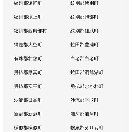
紋別郡遠軽町
紋別郡湧別町
紋別郡滝上町
紋別郡興部町
紋別郡西興部村
紋別郡雄武町
網走郡大空町
虻田郡豊浦町
有珠郡壮瞥町
白老郡白老町
勇払郡厚真町
虻田郡洞爺湖町
勇払郡安平町
勇払郡むかわ町
沙流郡日高町
沙流郡平取町
新冠郡新冠町
浦河郡浦河町
様似郡様似町
幌泉郡えりも町