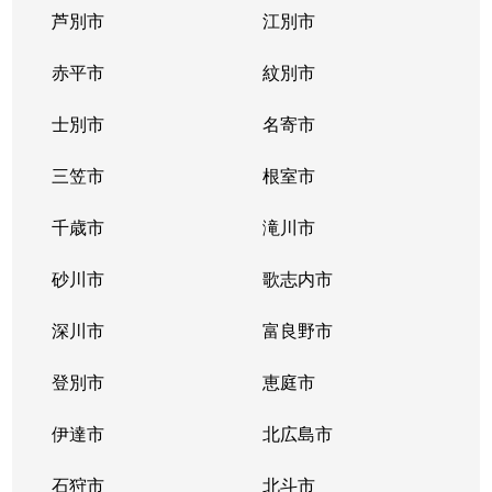
芦別市
江別市
北３９条東
1,300万円
栄町(札幌)
赤平市
紋別市
北４０条東
3,000万円
栄町(札幌)
士別市
名寄市
北４０条東
1,400万円
栄町(札幌)
三笠市
根室市
北４１条東
1,800万円
麻生
千歳市
滝川市
北４２条東
1,800万円
栄町(札幌)
砂川市
歌志内市
北４３条東
2,800万円
栄町(札幌)
深川市
富良野市
北４３条東
2,800万円
栄町(札幌)
登別市
恵庭市
北４６条東
2,900万円
栄町(札幌)
伊達市
北広島市
北４６条東
1,800万円
栄町(札幌)
石狩市
北斗市