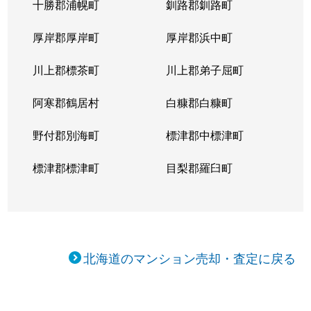
十勝郡浦幌町
釧路郡釧路町
厚岸郡厚岸町
厚岸郡浜中町
川上郡標茶町
川上郡弟子屈町
阿寒郡鶴居村
白糠郡白糠町
野付郡別海町
標津郡中標津町
標津郡標津町
目梨郡羅臼町
北海道のマンション売却・査定に戻る