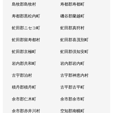
島牧郡島牧村
寿都郡寿都町
寿都郡黒松内町
磯谷郡蘭越町
虻田郡ニセコ町
虻田郡真狩村
虻田郡留寿都村
虻田郡喜茂別町
虻田郡京極町
虻田郡倶知安町
岩内郡共和町
岩内郡岩内町
古宇郡泊村
古宇郡神恵内村
積丹郡積丹町
古平郡古平町
余市郡仁木町
余市郡余市町
余市郡赤井川村
空知郡南幌町