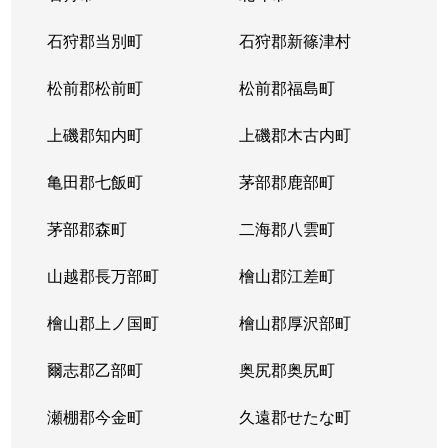
東苗穂５条
1,200万円
元町(札幌)
石狩郡当別町
石狩郡新篠津村
伏古４条
1,700万円
環状通東
松前郡松前町
松前郡福島町
本町２条
1,300万円
環状通東
上磯郡知内町
上磯郡木古内町
亀田郡七飯町
茅部郡鹿部町
茅部郡森町
二海郡八雲町
山越郡長万部町
檜山郡江差町
檜山郡上ノ国町
檜山郡厚沢部町
爾志郡乙部町
奥尻郡奥尻町
瀬棚郡今金町
久遠郡せたな町