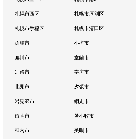
北３４条東
380万円
新道東
札幌市西区
札幌市厚別区
北３５条東
1,100万円
北34条
札幌市手稲区
札幌市清田区
北３５条東
2,500万円
北34条
函館市
小樽市
北３５条東
200万円
新道東
旭川市
室蘭市
北３６条東
1,500万円
新道東
釧路市
帯広市
北３７条東
900万円
新道東
北見市
夕張市
北３７条東
2,500万円
新道東
岩見沢市
網走市
北３９条東
留萌市
1,700万円
苫小牧市
麻生
稚内市
美唄市
北３９条東
1,800万円
栄町(札幌)