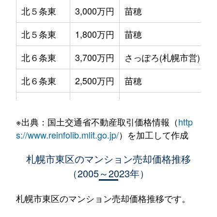
北５条東
3,000万円
苗穂
北５条東
1,800万円
苗穂
北６条東
3,700万円
さっぽろ(札幌市営)
北６条東
2,500万円
苗穂
北６条東
2,800万円
苗穂
※出典：国土交通省不動産取引価格情報（
http
北６条東
3,400万円
東区役所前
s://www.reinfolib.mlit.go.jp/
）を加工して作成
北６条東
3,000万円
東区役所前
札幌市東区のマンション売却価格推移
（2005～2023年）
北６条東
3,700万円
東区役所前
北６条東
3,400万円
東区役所前
札幌市東区のマンション売却価格推移です。