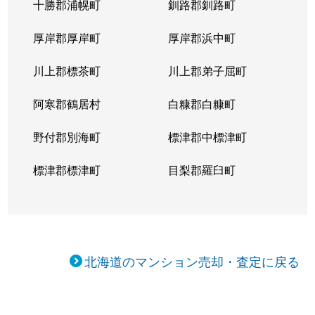
十勝郡浦幌町
釧路郡釧路町
厚岸郡厚岸町
厚岸郡浜中町
川上郡標茶町
川上郡弟子屈町
阿寒郡鶴居村
白糠郡白糠町
野付郡別海町
標津郡中標津町
標津郡標津町
目梨郡羅臼町
北海道のマンション売却・査定に戻る