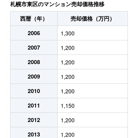
北７条東
4,900万円
札幌(ＪＲ)
札幌市東区のマンション売却価格推移
北７条東
3,500万円
東区役所前
西暦（年）
売却価格（万円）
北８条東
1,200万円
環状通東
2006
1,300
北８条東
1,400万円
環状通東
2007
1,200
北８条東
390万円
札幌(ＪＲ)
2008
1,200
北８条東
390万円
札幌(ＪＲ)
2009
1,200
北８条東
300万円
札幌(ＪＲ)
2010
1,200
2011
1,150
北８条東
3,000万円
さっぽろ(札幌市営)
2012
1,200
北８条東
2,600万円
さっぽろ(札幌市営)
2013
1,200
北９条東
3,400万円
札幌(ＪＲ)