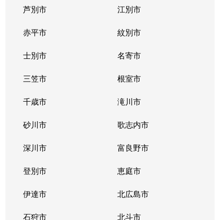
芦別市
江別市
北３９条東
1,300万円
栄町(札幌)
赤平市
紋別市
北４０条東
3,000万円
栄町(札幌)
士別市
名寄市
北４０条東
1,400万円
栄町(札幌)
三笠市
根室市
北４１条東
1,800万円
麻生
千歳市
滝川市
北４２条東
1,800万円
栄町(札幌)
砂川市
歌志内市
北４３条東
2,800万円
栄町(札幌)
深川市
富良野市
北４３条東
2,800万円
栄町(札幌)
登別市
恵庭市
北４６条東
2,900万円
栄町(札幌)
伊達市
北広島市
北４６条東
1,800万円
栄町(札幌)
石狩市
北斗市