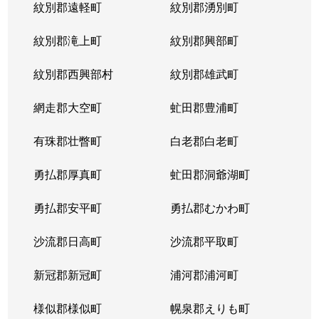
紋別郡遠軽町
紋別郡湧別町
紋別郡滝上町
紋別郡興部町
紋別郡西興部村
紋別郡雄武町
網走郡大空町
虻田郡豊浦町
有珠郡壮瞥町
白老郡白老町
勇払郡厚真町
虻田郡洞爺湖町
勇払郡安平町
勇払郡むかわ町
沙流郡日高町
沙流郡平取町
新冠郡新冠町
浦河郡浦河町
様似郡様似町
幌泉郡えりも町