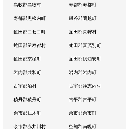
島牧郡島牧村
寿都郡寿都町
寿都郡黒松内町
磯谷郡蘭越町
虻田郡ニセコ町
虻田郡真狩村
虻田郡留寿都村
虻田郡喜茂別町
虻田郡京極町
虻田郡倶知安町
岩内郡共和町
岩内郡岩内町
古宇郡泊村
古宇郡神恵内村
積丹郡積丹町
古平郡古平町
余市郡仁木町
余市郡余市町
余市郡赤井川村
空知郡南幌町