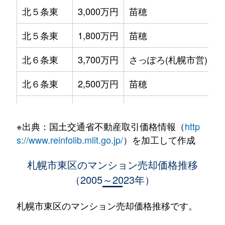
北５条東
3,000万円
苗穂
北５条東
1,800万円
苗穂
北６条東
3,700万円
さっぽろ(札幌市営)
北６条東
2,500万円
苗穂
北６条東
2,800万円
苗穂
※出典：国土交通省不動産取引価格情報（
http
北６条東
3,400万円
東区役所前
s://www.reinfolib.mlit.go.jp/
）を加工して作成
北６条東
3,000万円
東区役所前
札幌市東区のマンション売却価格推移
（2005～2023年）
北６条東
3,700万円
東区役所前
北６条東
3,400万円
東区役所前
札幌市東区のマンション売却価格推移です。