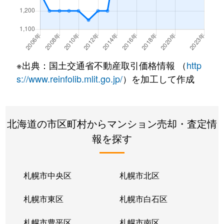
北２２条東
300万円
元町(札幌)
北２２条東
640万円
元町(札幌)
北２２条東
3,200万円
元町(札幌)
※出典：国土交通省不動産取引価格情報 （
http
北２４条東
3,000万円
元町(札幌)
s://www.reinfolib.mlit.go.jp/
）を加工して作成
北２６条東
2,200万円
北24条
北海道の市区町村からマンション売却・査定情
北２６条東
2,000万円
元町(札幌)
報を探す
北２７条東
2,200万円
元町(札幌)
北３３条東
2,600万円
新道東
札幌市中央区
札幌市北区
北３４条東
2,900万円
新道東
札幌市東区
札幌市白石区
北３４条東
1,900万円
新道東
札幌市豊平区
札幌市南区