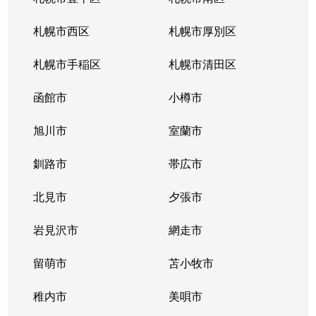
北３４条東
380万円
新道東
札幌市西区
札幌市厚別区
北３５条東
1,100万円
北34条
札幌市手稲区
札幌市清田区
北３５条東
2,500万円
北34条
函館市
小樽市
北３５条東
200万円
新道東
旭川市
室蘭市
北３６条東
1,500万円
新道東
釧路市
帯広市
北３７条東
900万円
新道東
北見市
夕張市
北３７条東
2,500万円
新道東
岩見沢市
網走市
北３９条東
留萌市
1,700万円
苫小牧市
麻生
稚内市
美唄市
北３９条東
1,800万円
栄町(札幌)