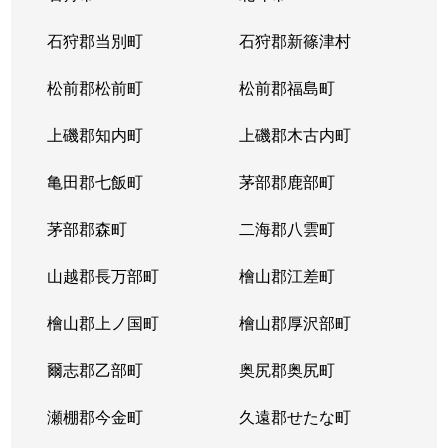
東苗穂５条
1,200万円
元町(札幌)
石狩郡当別町
石狩郡新篠津村
伏古４条
1,700万円
環状通東
松前郡松前町
松前郡福島町
本町２条
1,300万円
環状通東
上磯郡知内町
上磯郡木古内町
亀田郡七飯町
茅部郡鹿部町
茅部郡森町
二海郡八雲町
山越郡長万部町
檜山郡江差町
檜山郡上ノ国町
檜山郡厚沢部町
爾志郡乙部町
奥尻郡奥尻町
瀬棚郡今金町
久遠郡せたな町