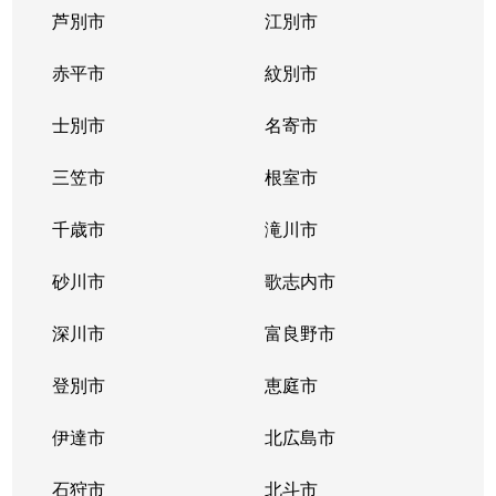
芦別市
江別市
北３９条東
1,300万円
栄町(札幌)
赤平市
紋別市
北４０条東
3,000万円
栄町(札幌)
士別市
名寄市
北４０条東
1,400万円
栄町(札幌)
三笠市
根室市
北４１条東
1,800万円
麻生
千歳市
滝川市
北４２条東
1,800万円
栄町(札幌)
砂川市
歌志内市
北４３条東
2,800万円
栄町(札幌)
深川市
富良野市
北４３条東
2,800万円
栄町(札幌)
登別市
恵庭市
北４６条東
2,900万円
栄町(札幌)
伊達市
北広島市
北４６条東
1,800万円
栄町(札幌)
石狩市
北斗市