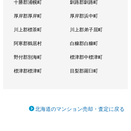
十勝郡浦幌町
釧路郡釧路町
厚岸郡厚岸町
厚岸郡浜中町
川上郡標茶町
川上郡弟子屈町
阿寒郡鶴居村
白糠郡白糠町
野付郡別海町
標津郡中標津町
標津郡標津町
目梨郡羅臼町
北海道のマンション売却・査定に戻る