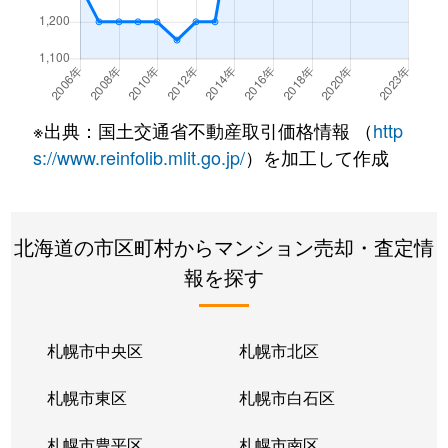
北２２条東
300万円
元町(札幌)
北２２条東
640万円
元町(札幌)
北２２条東
3,200万円
元町(札幌)
※出典：国土交通省不動産取引価格情報 （
http
北２４条東
3,000万円
元町(札幌)
s://www.reinfolib.mlit.go.jp/
）を加工して作成
北２６条東
2,200万円
北24条
北海道の市区町村からマンション売却・査定情
北２６条東
2,000万円
元町(札幌)
報を探す
北２７条東
2,200万円
元町(札幌)
北３３条東
2,600万円
新道東
札幌市中央区
札幌市北区
北３４条東
2,900万円
新道東
札幌市東区
札幌市白石区
北３４条東
1,900万円
新道東
札幌市豊平区
札幌市南区