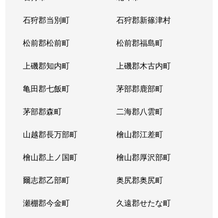
東苗穂５条
1,200万円
元町(札幌)
石狩郡当別町
石狩郡新篠津村
伏古４条
1,700万円
環状通東
松前郡松前町
松前郡福島町
本町２条
1,300万円
環状通東
上磯郡知内町
上磯郡木古内町
亀田郡七飯町
茅部郡鹿部町
茅部郡森町
二海郡八雲町
山越郡長万部町
檜山郡江差町
檜山郡上ノ国町
檜山郡厚沢部町
爾志郡乙部町
奥尻郡奥尻町
瀬棚郡今金町
久遠郡せたな町