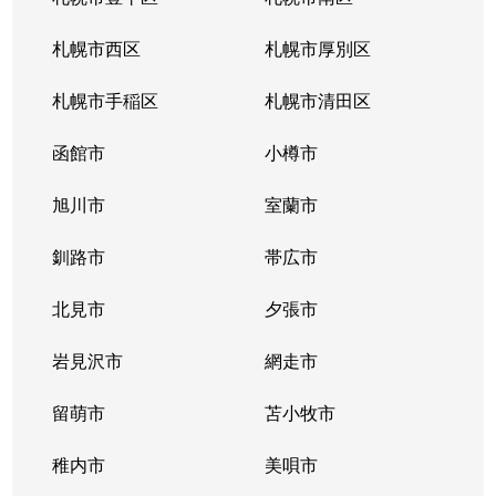
北３４条東
380万円
新道東
札幌市西区
札幌市厚別区
北３５条東
1,100万円
北34条
札幌市手稲区
札幌市清田区
北３５条東
2,500万円
北34条
函館市
小樽市
北３５条東
200万円
新道東
旭川市
室蘭市
北３６条東
1,500万円
新道東
釧路市
帯広市
北３７条東
900万円
新道東
北見市
夕張市
北３７条東
2,500万円
新道東
岩見沢市
網走市
北３９条東
留萌市
1,700万円
苫小牧市
麻生
稚内市
美唄市
北３９条東
1,800万円
栄町(札幌)