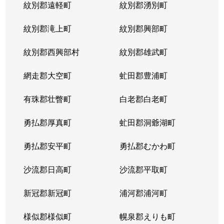
紋別郡遠軽町
紋別郡湧別町
紋別郡滝上町
紋別郡興部町
紋別郡西興部村
紋別郡雄武町
網走郡大空町
虻田郡豊浦町
有珠郡壮瞥町
白老郡白老町
勇払郡厚真町
虻田郡洞爺湖町
勇払郡安平町
勇払郡むかわ町
沙流郡日高町
沙流郡平取町
新冠郡新冠町
浦河郡浦河町
様似郡様似町
幌泉郡えりも町