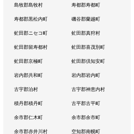
島牧郡島牧村
寿都郡寿都町
寿都郡黒松内町
磯谷郡蘭越町
虻田郡ニセコ町
虻田郡真狩村
虻田郡留寿都村
虻田郡喜茂別町
虻田郡京極町
虻田郡倶知安町
岩内郡共和町
岩内郡岩内町
古宇郡泊村
古宇郡神恵内村
積丹郡積丹町
古平郡古平町
余市郡仁木町
余市郡余市町
余市郡赤井川村
空知郡南幌町