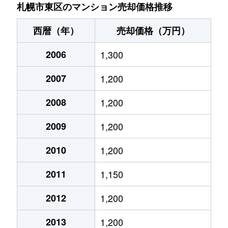
北７条東
4,900万円
札幌(ＪＲ)
札幌市東区のマンション売却価格推移
北７条東
3,500万円
東区役所前
西暦（年）
売却価格（万円）
北８条東
1,200万円
環状通東
2006
1,300
北８条東
1,400万円
環状通東
2007
1,200
北８条東
390万円
札幌(ＪＲ)
2008
1,200
北８条東
390万円
札幌(ＪＲ)
2009
1,200
北８条東
300万円
札幌(ＪＲ)
2010
1,200
2011
1,150
北８条東
3,000万円
さっぽろ(札幌市営)
2012
1,200
北８条東
2,600万円
さっぽろ(札幌市営)
2013
1,200
北９条東
3,400万円
札幌(ＪＲ)