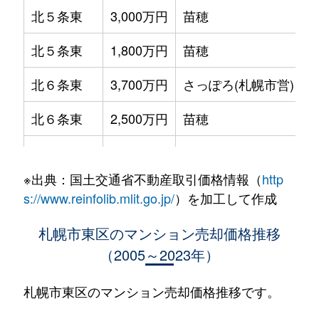
北５条東
3,000万円
苗穂
北５条東
1,800万円
苗穂
北６条東
3,700万円
さっぽろ(札幌市営)
北６条東
2,500万円
苗穂
北６条東
2,800万円
苗穂
※出典：国土交通省不動産取引価格情報（
http
北６条東
3,400万円
東区役所前
s://www.reinfolib.mlit.go.jp/
）を加工して作成
北６条東
3,000万円
東区役所前
札幌市東区のマンション売却価格推移
（2005～2023年）
北６条東
3,700万円
東区役所前
北６条東
3,400万円
東区役所前
札幌市東区のマンション売却価格推移です。