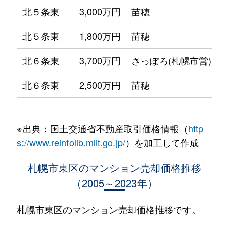
北５条東
3,000万円
苗穂
北５条東
1,800万円
苗穂
北６条東
3,700万円
さっぽろ(札幌市営)
北６条東
2,500万円
苗穂
北６条東
2,800万円
苗穂
※出典：国土交通省不動産取引価格情報（
http
北６条東
3,400万円
東区役所前
s://www.reinfolib.mlit.go.jp/
）を加工して作成
北６条東
3,000万円
東区役所前
札幌市東区のマンション売却価格推移
（2005～2023年）
北６条東
3,700万円
東区役所前
北６条東
3,400万円
東区役所前
札幌市東区のマンション売却価格推移です。