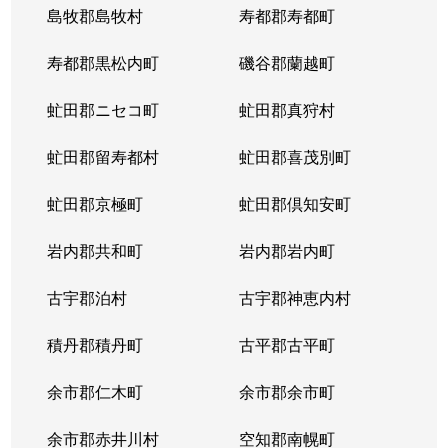
島牧郡島牧村
寿都郡寿都町
寿都郡黒松内町
磯谷郡蘭越町
虻田郡ニセコ町
虻田郡真狩村
虻田郡留寿都村
虻田郡喜茂別町
虻田郡京極町
虻田郡倶知安町
岩内郡共和町
岩内郡岩内町
古宇郡泊村
古宇郡神恵内村
積丹郡積丹町
古平郡古平町
余市郡仁木町
余市郡余市町
余市郡赤井川村
空知郡南幌町