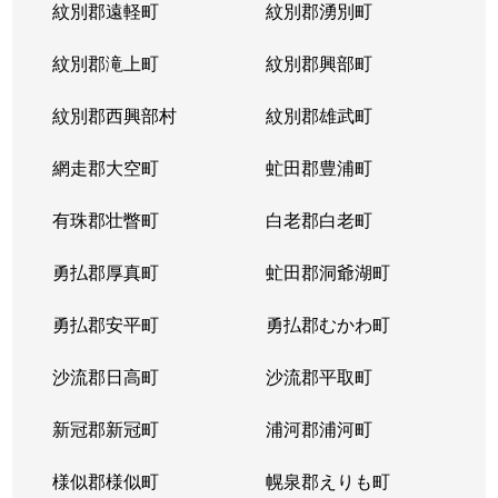
紋別郡遠軽町
紋別郡湧別町
紋別郡滝上町
紋別郡興部町
紋別郡西興部村
紋別郡雄武町
網走郡大空町
虻田郡豊浦町
有珠郡壮瞥町
白老郡白老町
勇払郡厚真町
虻田郡洞爺湖町
勇払郡安平町
勇払郡むかわ町
沙流郡日高町
沙流郡平取町
新冠郡新冠町
浦河郡浦河町
様似郡様似町
幌泉郡えりも町