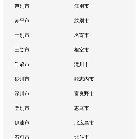
芦別市
江別市
北３９条東
1,300万円
栄町(札幌)
赤平市
紋別市
北４０条東
3,000万円
栄町(札幌)
士別市
名寄市
北４０条東
1,400万円
栄町(札幌)
三笠市
根室市
北４１条東
1,800万円
麻生
千歳市
滝川市
北４２条東
1,800万円
栄町(札幌)
砂川市
歌志内市
北４３条東
2,800万円
栄町(札幌)
深川市
富良野市
北４３条東
2,800万円
栄町(札幌)
登別市
恵庭市
北４６条東
2,900万円
栄町(札幌)
伊達市
北広島市
北４６条東
1,800万円
栄町(札幌)
石狩市
北斗市