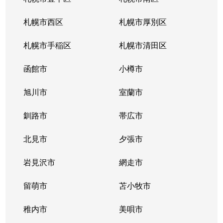
北３４条東
380万円
新道東
札幌市西区
札幌市厚別区
北３５条東
1,100万円
北34条
札幌市手稲区
札幌市清田区
北３５条東
2,500万円
北34条
函館市
小樽市
北３５条東
200万円
新道東
旭川市
室蘭市
北３６条東
1,500万円
新道東
釧路市
帯広市
北３７条東
900万円
新道東
北見市
夕張市
北３７条東
2,500万円
新道東
岩見沢市
網走市
北３９条東
留萌市
1,700万円
苫小牧市
麻生
稚内市
美唄市
北３９条東
1,800万円
栄町(札幌)