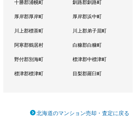
十勝郡浦幌町
釧路郡釧路町
厚岸郡厚岸町
厚岸郡浜中町
川上郡標茶町
川上郡弟子屈町
阿寒郡鶴居村
白糠郡白糠町
野付郡別海町
標津郡中標津町
標津郡標津町
目梨郡羅臼町
北海道のマンション売却・査定に戻る