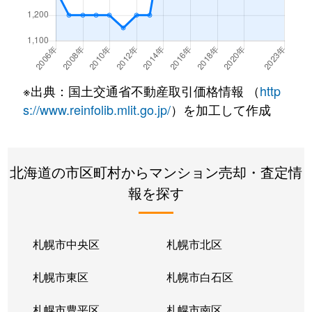
北２２条東
300万円
元町(札幌)
北２２条東
640万円
元町(札幌)
北２２条東
3,200万円
元町(札幌)
※出典：国土交通省不動産取引価格情報 （
http
北２４条東
3,000万円
元町(札幌)
s://www.reinfolib.mlit.go.jp/
）を加工して作成
北２６条東
2,200万円
北24条
北海道の市区町村からマンション売却・査定情
北２６条東
2,000万円
元町(札幌)
報を探す
北２７条東
2,200万円
元町(札幌)
北３３条東
2,600万円
新道東
札幌市中央区
札幌市北区
北３４条東
2,900万円
新道東
札幌市東区
札幌市白石区
北３４条東
1,900万円
新道東
札幌市豊平区
札幌市南区