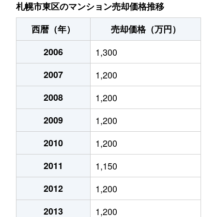
北７条東
4,900万円
札幌(ＪＲ)
札幌市東区のマンション売却価格推移
北７条東
3,500万円
東区役所前
西暦（年）
売却価格（万円）
北８条東
1,200万円
環状通東
2006
1,300
北８条東
1,400万円
環状通東
2007
1,200
北８条東
390万円
札幌(ＪＲ)
2008
1,200
北８条東
390万円
札幌(ＪＲ)
2009
1,200
北８条東
300万円
札幌(ＪＲ)
2010
1,200
2011
1,150
北８条東
3,000万円
さっぽろ(札幌市営)
2012
1,200
北８条東
2,600万円
さっぽろ(札幌市営)
2013
1,200
北９条東
3,400万円
札幌(ＪＲ)