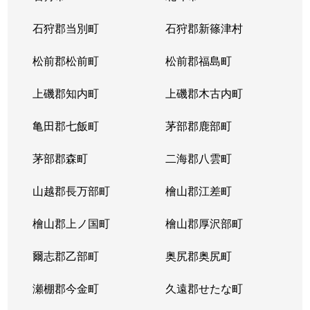
東苗穂５条
1,200万円
元町(札幌)
石狩郡当別町
石狩郡新篠津村
伏古４条
1,700万円
環状通東
松前郡松前町
松前郡福島町
本町２条
1,300万円
環状通東
上磯郡知内町
上磯郡木古内町
亀田郡七飯町
茅部郡鹿部町
茅部郡森町
二海郡八雲町
山越郡長万部町
檜山郡江差町
檜山郡上ノ国町
檜山郡厚沢部町
爾志郡乙部町
奥尻郡奥尻町
瀬棚郡今金町
久遠郡せたな町