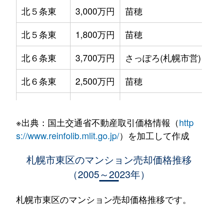
北５条東
3,000万円
苗穂
北５条東
1,800万円
苗穂
北６条東
3,700万円
さっぽろ(札幌市営)
北６条東
2,500万円
苗穂
北６条東
2,800万円
苗穂
※出典：国土交通省不動産取引価格情報（
http
北６条東
3,400万円
東区役所前
s://www.reinfolib.mlit.go.jp/
）を加工して作成
北６条東
3,000万円
東区役所前
札幌市東区のマンション売却価格推移
（2005～2023年）
北６条東
3,700万円
東区役所前
北６条東
3,400万円
東区役所前
札幌市東区のマンション売却価格推移です。