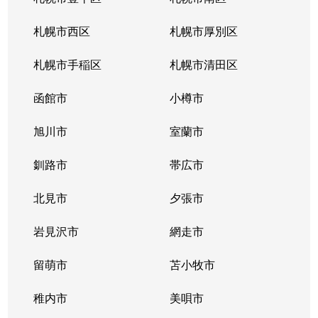
北３４条東
380万円
新道東
札幌市西区
札幌市厚別区
北３５条東
1,100万円
北34条
札幌市手稲区
札幌市清田区
北３５条東
2,500万円
北34条
函館市
小樽市
北３５条東
200万円
新道東
旭川市
室蘭市
北３６条東
1,500万円
新道東
釧路市
帯広市
北３７条東
900万円
新道東
北見市
夕張市
北３７条東
2,500万円
新道東
岩見沢市
網走市
北３９条東
留萌市
1,700万円
苫小牧市
麻生
稚内市
美唄市
北３９条東
1,800万円
栄町(札幌)