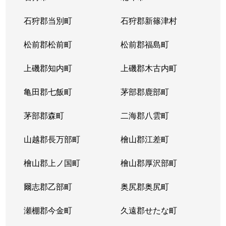
東苗穂５条
1,200万円
元町(札幌)
石狩郡当別町
石狩郡新篠津村
伏古４条
1,700万円
環状通東
松前郡松前町
松前郡福島町
本町２条
1,300万円
環状通東
上磯郡知内町
上磯郡木古内町
亀田郡七飯町
茅部郡鹿部町
茅部郡森町
二海郡八雲町
山越郡長万部町
檜山郡江差町
檜山郡上ノ国町
檜山郡厚沢部町
爾志郡乙部町
奥尻郡奥尻町
瀬棚郡今金町
久遠郡せたな町