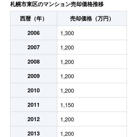
北７条東
4,900万円
札幌(ＪＲ)
札幌市東区のマンション売却価格推移
北７条東
3,500万円
東区役所前
西暦（年）
売却価格（万円）
北８条東
1,200万円
環状通東
2006
1,300
北８条東
1,400万円
環状通東
2007
1,200
北８条東
390万円
札幌(ＪＲ)
2008
1,200
北８条東
390万円
札幌(ＪＲ)
2009
1,200
北８条東
300万円
札幌(ＪＲ)
2010
1,200
2011
1,150
北８条東
3,000万円
さっぽろ(札幌市営)
2012
1,200
北８条東
2,600万円
さっぽろ(札幌市営)
2013
1,200
北９条東
3,400万円
札幌(ＪＲ)