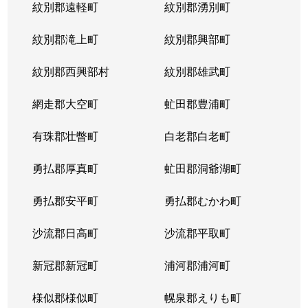
紋別郡遠軽町
紋別郡湧別町
紋別郡滝上町
紋別郡興部町
紋別郡西興部村
紋別郡雄武町
網走郡大空町
虻田郡豊浦町
有珠郡壮瞥町
白老郡白老町
勇払郡厚真町
虻田郡洞爺湖町
勇払郡安平町
勇払郡むかわ町
沙流郡日高町
沙流郡平取町
新冠郡新冠町
浦河郡浦河町
様似郡様似町
幌泉郡えりも町