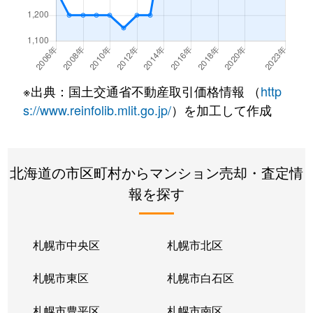
北２２条東
300万円
元町(札幌)
北２２条東
640万円
元町(札幌)
北２２条東
3,200万円
元町(札幌)
※出典：国土交通省不動産取引価格情報 （
http
北２４条東
3,000万円
元町(札幌)
s://www.reinfolib.mlit.go.jp/
）を加工して作成
北２６条東
2,200万円
北24条
北海道の市区町村からマンション売却・査定情
北２６条東
2,000万円
元町(札幌)
報を探す
北２７条東
2,200万円
元町(札幌)
北３３条東
2,600万円
新道東
札幌市中央区
札幌市北区
北３４条東
2,900万円
新道東
札幌市東区
札幌市白石区
北３４条東
1,900万円
新道東
札幌市豊平区
札幌市南区