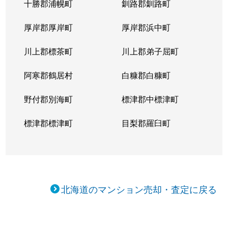
十勝郡浦幌町
釧路郡釧路町
厚岸郡厚岸町
厚岸郡浜中町
川上郡標茶町
川上郡弟子屈町
阿寒郡鶴居村
白糠郡白糠町
野付郡別海町
標津郡中標津町
標津郡標津町
目梨郡羅臼町
北海道のマンション売却・査定に戻る