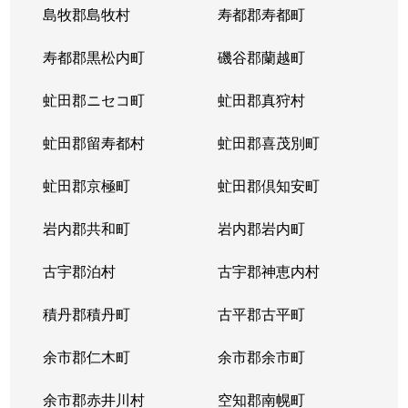
島牧郡島牧村
寿都郡寿都町
寿都郡黒松内町
磯谷郡蘭越町
虻田郡ニセコ町
虻田郡真狩村
虻田郡留寿都村
虻田郡喜茂別町
虻田郡京極町
虻田郡倶知安町
岩内郡共和町
岩内郡岩内町
古宇郡泊村
古宇郡神恵内村
積丹郡積丹町
古平郡古平町
余市郡仁木町
余市郡余市町
余市郡赤井川村
空知郡南幌町