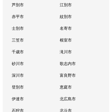
芦別市
江別市
北３９条東
1,300万円
栄町(札幌)
赤平市
紋別市
北４０条東
3,000万円
栄町(札幌)
士別市
名寄市
北４０条東
1,400万円
栄町(札幌)
三笠市
根室市
北４１条東
1,800万円
麻生
千歳市
滝川市
北４２条東
1,800万円
栄町(札幌)
砂川市
歌志内市
北４３条東
2,800万円
栄町(札幌)
深川市
富良野市
北４３条東
2,800万円
栄町(札幌)
登別市
恵庭市
北４６条東
2,900万円
栄町(札幌)
伊達市
北広島市
北４６条東
1,800万円
栄町(札幌)
石狩市
北斗市