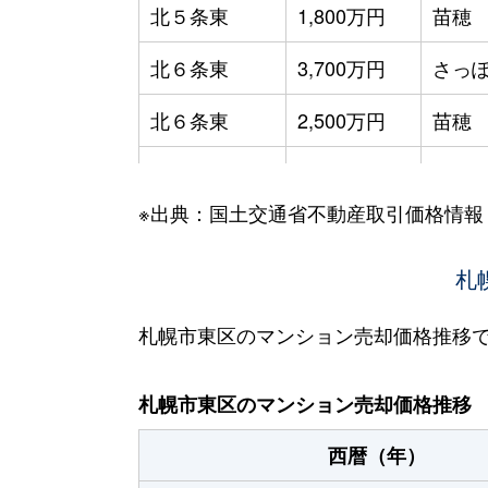
北５条東
1,800万円
苗穂
北６条東
3,700万円
さっぽ
北６条東
2,500万円
苗穂
北６条東
2,800万円
苗穂
※出典：国土交通省不動産取引価格情報
北６条東
3,400万円
東区
北６条東
3,000万円
東区
札
北６条東
3,700万円
東区
札幌市東区のマンション売却価格推移
北６条東
3,400万円
東区
札幌市東区のマンション売却価格推移
北７条東
4,900万円
札幌(
西暦（年）
北７条東
3,500万円
東区