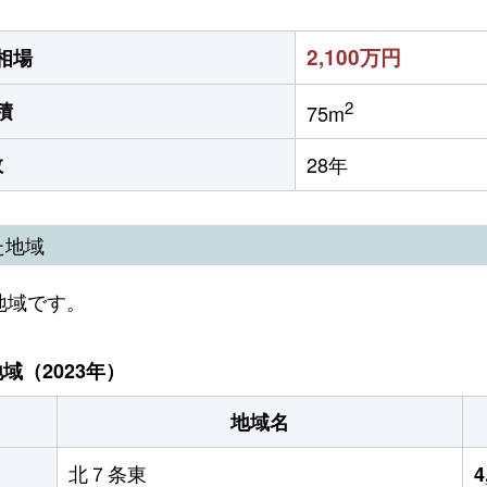
2,100万円
相場
2
積
75m
数
28年
た地域
地域です。
（2023年）
地域名
北７条東
4