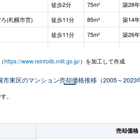
徒歩2分
75m²
築28年
ろ(札幌市営)
徒歩11分
85m²
築14年
徒歩11分
75m²
築26年
徒歩11分
75m²
築26年
（
https://www.reinfolib.mlit.go.jp/
）を加工して作成
役所前
徒歩12分
75m²
築27年
役所前
幌市東区のマンション売却価格推移（2005～2023
徒歩11分
75m²
築26年
役所前
徒歩15分
65m²
築4年
です。
役所前
徒歩11分
75m²
築26年
ＪＲ)
徒歩5分
75m²
築8年
売却価格
役所前
徒歩10分
100m²
築23年