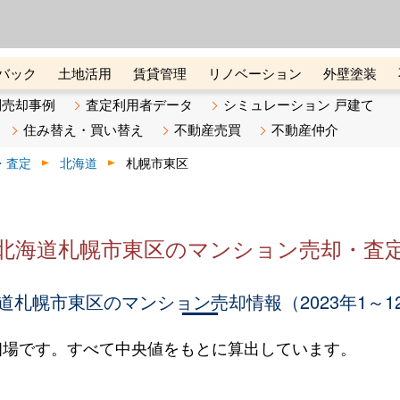
ーズ株式会社（東証グロース上
初めての方へ
ビスです 証券コード：4445
バック
土地活用
賃貸管理
リノベーション
外壁塗装
ライン講座
リビンマガジンBiz
不動産売却ご相談デスク
別売却事例
査定利用者データ
シミュレーション 戸建て
住み替え・買い替え
不動産売買
不動産仲介
・査定
北海道
札幌市東区
北海道札幌市東区のマンション売却・査
道札幌市東区のマンション売却情報（2023年1～1
相場です。すべて中央値をもとに算出しています。