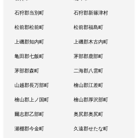
東苗穂５条
1,200万円
元町(札幌)
石狩郡当別町
石狩郡新篠津村
伏古４条
1,700万円
環状通東
松前郡松前町
松前郡福島町
本町２条
1,300万円
環状通東
上磯郡知内町
上磯郡木古内町
亀田郡七飯町
茅部郡鹿部町
茅部郡森町
二海郡八雲町
山越郡長万部町
檜山郡江差町
檜山郡上ノ国町
檜山郡厚沢部町
爾志郡乙部町
奥尻郡奥尻町
瀬棚郡今金町
久遠郡せたな町