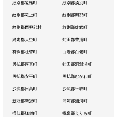
紋別郡遠軽町
紋別郡湧別町
紋別郡滝上町
紋別郡興部町
紋別郡西興部村
紋別郡雄武町
網走郡大空町
虻田郡豊浦町
有珠郡壮瞥町
白老郡白老町
勇払郡厚真町
虻田郡洞爺湖町
勇払郡安平町
勇払郡むかわ町
沙流郡日高町
沙流郡平取町
新冠郡新冠町
浦河郡浦河町
様似郡様似町
幌泉郡えりも町