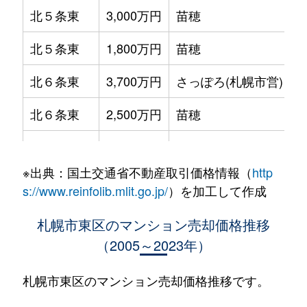
北５条東
3,000万円
苗穂
北５条東
1,800万円
苗穂
北６条東
3,700万円
さっぽろ(札幌市営)
北６条東
2,500万円
苗穂
北６条東
2,800万円
苗穂
※出典：国土交通省不動産取引価格情報（
http
北６条東
3,400万円
東区役所前
s://www.reinfolib.mlit.go.jp/
）を加工して作成
北６条東
3,000万円
東区役所前
札幌市東区のマンション売却価格推移
（2005～2023年）
北６条東
3,700万円
東区役所前
北６条東
3,400万円
東区役所前
札幌市東区のマンション売却価格推移です。