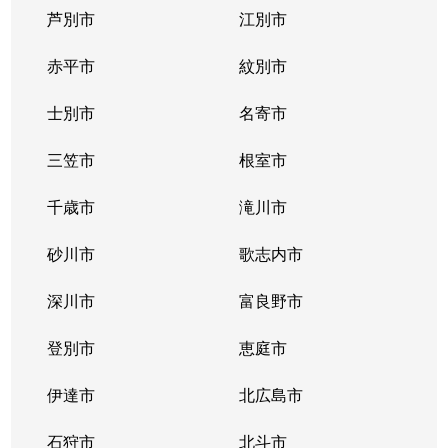
芦別市
江別市
北３９条東
1,300万円
栄町(札幌)
赤平市
紋別市
北４０条東
3,000万円
栄町(札幌)
士別市
名寄市
北４０条東
1,400万円
栄町(札幌)
三笠市
根室市
北４１条東
1,800万円
麻生
千歳市
滝川市
北４２条東
1,800万円
栄町(札幌)
砂川市
歌志内市
北４３条東
2,800万円
栄町(札幌)
深川市
富良野市
北４３条東
2,800万円
栄町(札幌)
登別市
恵庭市
北４６条東
2,900万円
栄町(札幌)
伊達市
北広島市
北４６条東
1,800万円
栄町(札幌)
石狩市
北斗市