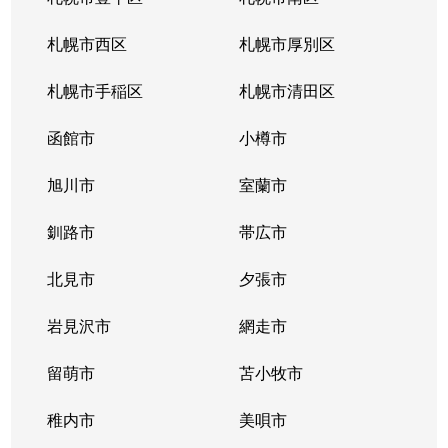
北３４条東
380万円
新道東
札幌市西区
札幌市厚別区
北３５条東
1,100万円
北34条
札幌市手稲区
札幌市清田区
北３５条東
2,500万円
北34条
函館市
小樽市
北３５条東
200万円
新道東
旭川市
室蘭市
北３６条東
1,500万円
新道東
釧路市
帯広市
北３７条東
900万円
新道東
北見市
夕張市
北３７条東
2,500万円
新道東
岩見沢市
網走市
北３９条東
留萌市
1,700万円
苫小牧市
麻生
稚内市
美唄市
北３９条東
1,800万円
栄町(札幌)