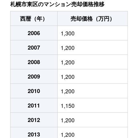
北７条東
4,900万円
札幌(ＪＲ)
札幌市東区のマンション売却価格推移
北７条東
3,500万円
東区役所前
西暦（年）
売却価格（万円）
北８条東
1,200万円
環状通東
2006
1,300
北８条東
1,400万円
環状通東
2007
1,200
北８条東
390万円
札幌(ＪＲ)
2008
1,200
北８条東
390万円
札幌(ＪＲ)
2009
1,200
北８条東
300万円
札幌(ＪＲ)
2010
1,200
2011
1,150
北８条東
3,000万円
さっぽろ(札幌市営)
2012
1,200
北８条東
2,600万円
さっぽろ(札幌市営)
2013
1,200
北９条東
3,400万円
札幌(ＪＲ)