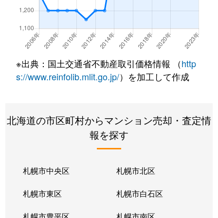
北２２条東
300万円
元町(札幌)
北２２条東
640万円
元町(札幌)
北２２条東
3,200万円
元町(札幌)
※出典：国土交通省不動産取引価格情報 （
http
北２４条東
3,000万円
元町(札幌)
s://www.reinfolib.mlit.go.jp/
）を加工して作成
北２６条東
2,200万円
北24条
北海道の市区町村からマンション売却・査定情
北２６条東
2,000万円
元町(札幌)
報を探す
北２７条東
2,200万円
元町(札幌)
北３３条東
2,600万円
新道東
札幌市中央区
札幌市北区
北３４条東
2,900万円
新道東
札幌市東区
札幌市白石区
北３４条東
1,900万円
新道東
札幌市豊平区
札幌市南区