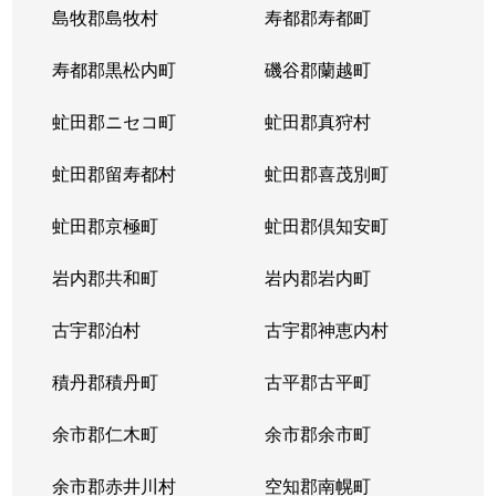
島牧郡島牧村
寿都郡寿都町
寿都郡黒松内町
磯谷郡蘭越町
虻田郡ニセコ町
虻田郡真狩村
虻田郡留寿都村
虻田郡喜茂別町
虻田郡京極町
虻田郡倶知安町
岩内郡共和町
岩内郡岩内町
古宇郡泊村
古宇郡神恵内村
積丹郡積丹町
古平郡古平町
余市郡仁木町
余市郡余市町
余市郡赤井川村
空知郡南幌町