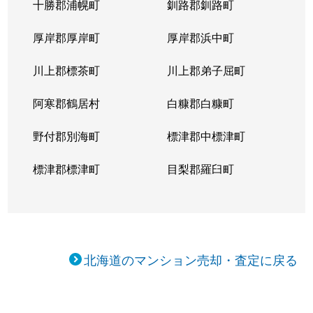
十勝郡浦幌町
釧路郡釧路町
厚岸郡厚岸町
厚岸郡浜中町
川上郡標茶町
川上郡弟子屈町
阿寒郡鶴居村
白糠郡白糠町
野付郡別海町
標津郡中標津町
標津郡標津町
目梨郡羅臼町
北海道のマンション売却・査定に戻る