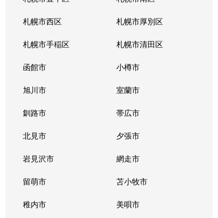
北３４条東
380万円
新道東
札幌市西区
札幌市厚別区
北３５条東
1,100万円
北34条
札幌市手稲区
札幌市清田区
北３５条東
2,500万円
北34条
函館市
小樽市
北３５条東
200万円
新道東
旭川市
室蘭市
北３６条東
1,500万円
新道東
釧路市
帯広市
北３７条東
900万円
新道東
北見市
夕張市
北３７条東
2,500万円
新道東
岩見沢市
網走市
北３９条東
留萌市
1,700万円
苫小牧市
麻生
稚内市
美唄市
北３９条東
1,800万円
栄町(札幌)