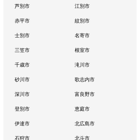
芦別市
江別市
北３９条東
1,300万円
栄町(札幌)
赤平市
紋別市
北４０条東
3,000万円
栄町(札幌)
士別市
名寄市
北４０条東
1,400万円
栄町(札幌)
三笠市
根室市
北４１条東
1,800万円
麻生
千歳市
滝川市
北４２条東
1,800万円
栄町(札幌)
砂川市
歌志内市
北４３条東
2,800万円
栄町(札幌)
深川市
富良野市
北４３条東
2,800万円
栄町(札幌)
登別市
恵庭市
北４６条東
2,900万円
栄町(札幌)
伊達市
北広島市
北４６条東
1,800万円
栄町(札幌)
石狩市
北斗市