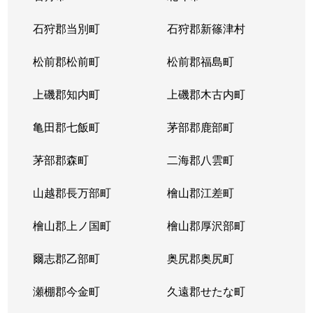
東苗穂５条
1,200万円
元町(札幌)
石狩郡当別町
石狩郡新篠津村
伏古４条
1,700万円
環状通東
松前郡松前町
松前郡福島町
本町２条
1,300万円
環状通東
上磯郡知内町
上磯郡木古内町
亀田郡七飯町
茅部郡鹿部町
茅部郡森町
二海郡八雲町
山越郡長万部町
檜山郡江差町
檜山郡上ノ国町
檜山郡厚沢部町
爾志郡乙部町
奥尻郡奥尻町
瀬棚郡今金町
久遠郡せたな町