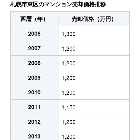
北７条東
4,900万円
札幌(ＪＲ)
札幌市東区のマンション売却価格推移
北７条東
3,500万円
東区役所前
西暦（年）
売却価格（万円）
北８条東
1,200万円
環状通東
2006
1,300
北８条東
1,400万円
環状通東
2007
1,200
北８条東
390万円
札幌(ＪＲ)
2008
1,200
北８条東
390万円
札幌(ＪＲ)
2009
1,200
北８条東
300万円
札幌(ＪＲ)
2010
1,200
2011
1,150
北８条東
3,000万円
さっぽろ(札幌市営)
2012
1,200
北８条東
2,600万円
さっぽろ(札幌市営)
2013
1,200
北９条東
3,400万円
札幌(ＪＲ)