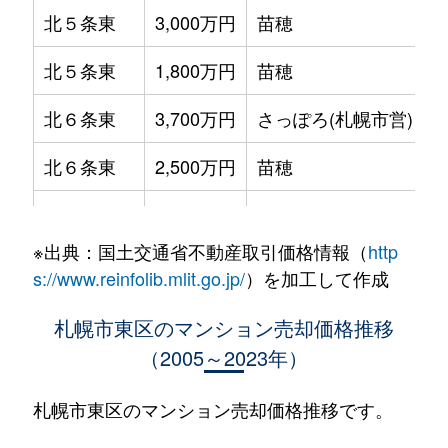
北５条東
3,000万円
苗穂
北５条東
1,800万円
苗穂
北６条東
3,700万円
さっぽろ(札幌市営)
北６条東
2,500万円
苗穂
北６条東
2,800万円
苗穂
※出典：国土交通省不動産取引価格情報（
http
北６条東
3,400万円
東区役所前
s://www.reinfolib.mlit.go.jp/
）を加工して作成
北６条東
3,000万円
東区役所前
札幌市東区のマンション売却価格推移
（2005～2023年）
北６条東
3,700万円
東区役所前
北６条東
3,400万円
東区役所前
札幌市東区のマンション売却価格推移です。