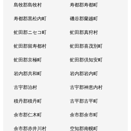
島牧郡島牧村
寿都郡寿都町
寿都郡黒松内町
磯谷郡蘭越町
虻田郡ニセコ町
虻田郡真狩村
虻田郡留寿都村
虻田郡喜茂別町
虻田郡京極町
虻田郡倶知安町
岩内郡共和町
岩内郡岩内町
古宇郡泊村
古宇郡神恵内村
積丹郡積丹町
古平郡古平町
余市郡仁木町
余市郡余市町
余市郡赤井川村
空知郡南幌町