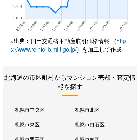
北２２条東
300万円
元町(札幌)
北２２条東
640万円
元町(札幌)
北２２条東
3,200万円
元町(札幌)
※出典：国土交通省不動産取引価格情報 （
http
北２４条東
3,000万円
元町(札幌)
s://www.reinfolib.mlit.go.jp/
）を加工して作成
北２６条東
2,200万円
北24条
北海道の市区町村からマンション売却・査定情
北２６条東
2,000万円
元町(札幌)
報を探す
北２７条東
2,200万円
元町(札幌)
北３３条東
2,600万円
新道東
札幌市中央区
札幌市北区
北３４条東
2,900万円
新道東
札幌市東区
札幌市白石区
北３４条東
1,900万円
新道東
札幌市豊平区
札幌市南区