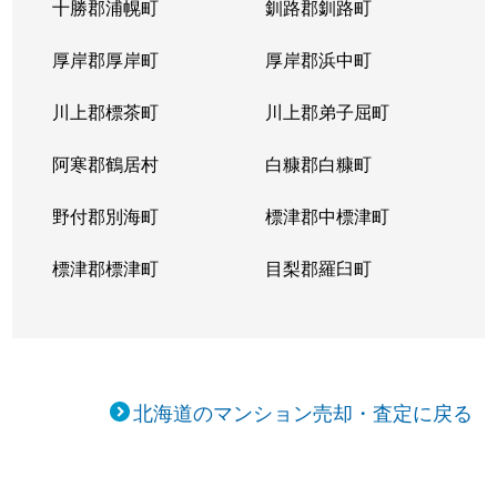
十勝郡浦幌町
釧路郡釧路町
厚岸郡厚岸町
厚岸郡浜中町
川上郡標茶町
川上郡弟子屈町
阿寒郡鶴居村
白糠郡白糠町
野付郡別海町
標津郡中標津町
標津郡標津町
目梨郡羅臼町
北海道のマンション売却・査定に戻る