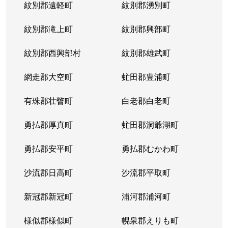
紋別郡遠軽町
紋別郡湧別町
紋別郡滝上町
紋別郡興部町
紋別郡西興部村
紋別郡雄武町
網走郡大空町
虻田郡豊浦町
有珠郡壮瞥町
白老郡白老町
勇払郡厚真町
虻田郡洞爺湖町
勇払郡安平町
勇払郡むかわ町
沙流郡日高町
沙流郡平取町
新冠郡新冠町
浦河郡浦河町
様似郡様似町
幌泉郡えりも町