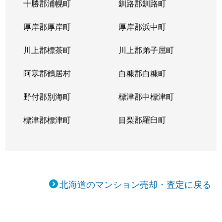
十勝郡浦幌町
釧路郡釧路町
厚岸郡厚岸町
厚岸郡浜中町
川上郡標茶町
川上郡弟子屈町
阿寒郡鶴居村
白糠郡白糠町
野付郡別海町
標津郡中標津町
標津郡標津町
目梨郡羅臼町
北海道のマンション売却・査定に戻る