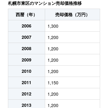
北７条東
4,900万円
札幌(ＪＲ)
札幌市東区のマンション売却価格推移
北７条東
3,500万円
東区役所前
西暦（年）
売却価格（万円）
北８条東
1,200万円
環状通東
2006
1,300
北８条東
1,400万円
環状通東
2007
1,200
北８条東
390万円
札幌(ＪＲ)
2008
1,200
北８条東
390万円
札幌(ＪＲ)
2009
1,200
北８条東
300万円
札幌(ＪＲ)
2010
1,200
2011
1,150
北８条東
3,000万円
さっぽろ(札幌市営)
2012
1,200
北８条東
2,600万円
さっぽろ(札幌市営)
2013
1,200
北９条東
3,400万円
札幌(ＪＲ)