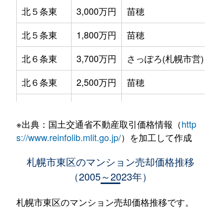
北５条東
3,000万円
苗穂
北５条東
1,800万円
苗穂
北６条東
3,700万円
さっぽろ(札幌市営)
北６条東
2,500万円
苗穂
北６条東
2,800万円
苗穂
※出典：国土交通省不動産取引価格情報（
http
北６条東
3,400万円
東区役所前
s://www.reinfolib.mlit.go.jp/
）を加工して作成
北６条東
3,000万円
東区役所前
札幌市東区のマンション売却価格推移
（2005～2023年）
北６条東
3,700万円
東区役所前
北６条東
3,400万円
東区役所前
札幌市東区のマンション売却価格推移です。