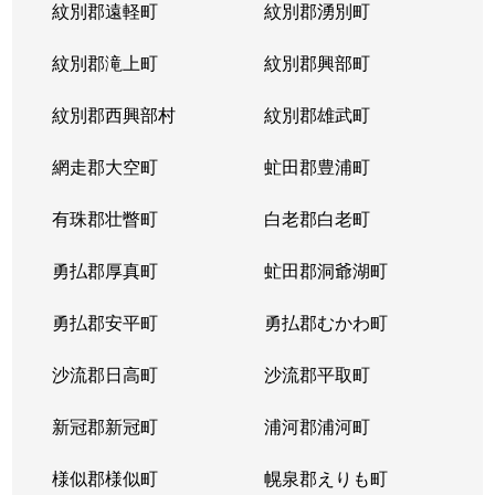
紋別郡遠軽町
紋別郡湧別町
紋別郡滝上町
紋別郡興部町
紋別郡西興部村
紋別郡雄武町
網走郡大空町
虻田郡豊浦町
有珠郡壮瞥町
白老郡白老町
勇払郡厚真町
虻田郡洞爺湖町
勇払郡安平町
勇払郡むかわ町
沙流郡日高町
沙流郡平取町
新冠郡新冠町
浦河郡浦河町
様似郡様似町
幌泉郡えりも町