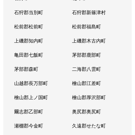
東苗穂５条
1,200万円
元町(札幌)
石狩郡当別町
石狩郡新篠津村
伏古４条
1,700万円
環状通東
松前郡松前町
松前郡福島町
本町２条
1,300万円
環状通東
上磯郡知内町
上磯郡木古内町
亀田郡七飯町
茅部郡鹿部町
茅部郡森町
二海郡八雲町
山越郡長万部町
檜山郡江差町
檜山郡上ノ国町
檜山郡厚沢部町
爾志郡乙部町
奥尻郡奥尻町
瀬棚郡今金町
久遠郡せたな町