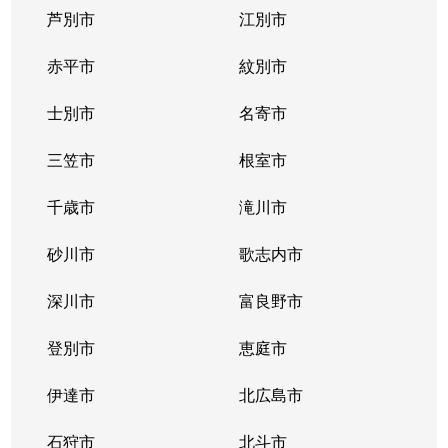
芦別市
江別市
北３９条東
1,300万円
栄町(札幌)
赤平市
紋別市
北４０条東
3,000万円
栄町(札幌)
士別市
名寄市
北４０条東
1,400万円
栄町(札幌)
三笠市
根室市
北４１条東
1,800万円
麻生
千歳市
滝川市
北４２条東
1,800万円
栄町(札幌)
砂川市
歌志内市
北４３条東
2,800万円
栄町(札幌)
深川市
富良野市
北４３条東
2,800万円
栄町(札幌)
登別市
恵庭市
北４６条東
2,900万円
栄町(札幌)
伊達市
北広島市
北４６条東
1,800万円
栄町(札幌)
石狩市
北斗市