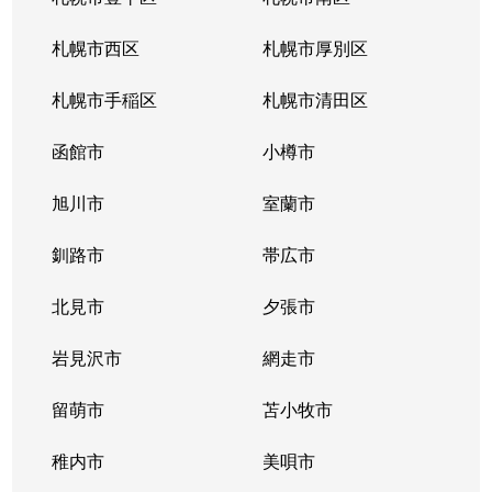
北３４条東
380万円
新道東
札幌市西区
札幌市厚別区
北３５条東
1,100万円
北34条
札幌市手稲区
札幌市清田区
北３５条東
2,500万円
北34条
函館市
小樽市
北３５条東
200万円
新道東
旭川市
室蘭市
北３６条東
1,500万円
新道東
釧路市
帯広市
北３７条東
900万円
新道東
北見市
夕張市
北３７条東
2,500万円
新道東
岩見沢市
網走市
北３９条東
留萌市
1,700万円
苫小牧市
麻生
稚内市
美唄市
北３９条東
1,800万円
栄町(札幌)