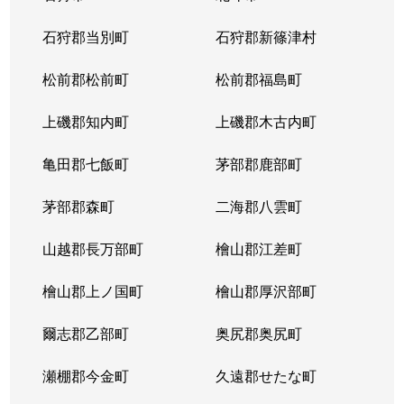
東苗穂５条
1,200万円
元町(札幌)
石狩郡当別町
石狩郡新篠津村
伏古４条
1,700万円
環状通東
松前郡松前町
松前郡福島町
本町２条
1,300万円
環状通東
上磯郡知内町
上磯郡木古内町
亀田郡七飯町
茅部郡鹿部町
茅部郡森町
二海郡八雲町
山越郡長万部町
檜山郡江差町
檜山郡上ノ国町
檜山郡厚沢部町
爾志郡乙部町
奥尻郡奥尻町
瀬棚郡今金町
久遠郡せたな町