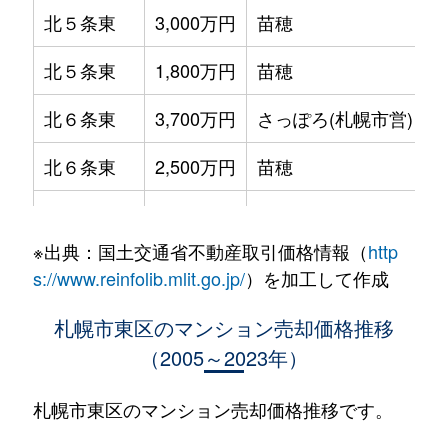
北５条東
3,000万円
苗穂
北５条東
1,800万円
苗穂
北６条東
3,700万円
さっぽろ(札幌市営)
北６条東
2,500万円
苗穂
北６条東
2,800万円
苗穂
※出典：国土交通省不動産取引価格情報（
http
北６条東
3,400万円
東区役所前
s://www.reinfolib.mlit.go.jp/
）を加工して作成
北６条東
3,000万円
東区役所前
札幌市東区のマンション売却価格推移
（2005～2023年）
北６条東
3,700万円
東区役所前
北６条東
3,400万円
東区役所前
札幌市東区のマンション売却価格推移です。