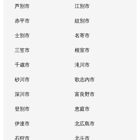
芦別市
江別市
北３９条東
1,300万円
栄町(札幌)
赤平市
紋別市
北４０条東
3,000万円
栄町(札幌)
士別市
名寄市
北４０条東
1,400万円
栄町(札幌)
三笠市
根室市
北４１条東
1,800万円
麻生
千歳市
滝川市
北４２条東
1,800万円
栄町(札幌)
砂川市
歌志内市
北４３条東
2,800万円
栄町(札幌)
深川市
富良野市
北４３条東
2,800万円
栄町(札幌)
登別市
恵庭市
北４６条東
2,900万円
栄町(札幌)
伊達市
北広島市
北４６条東
1,800万円
栄町(札幌)
石狩市
北斗市