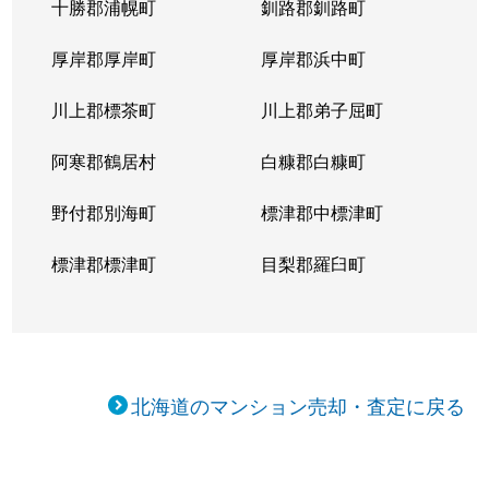
十勝郡浦幌町
釧路郡釧路町
厚岸郡厚岸町
厚岸郡浜中町
川上郡標茶町
川上郡弟子屈町
阿寒郡鶴居村
白糠郡白糠町
野付郡別海町
標津郡中標津町
標津郡標津町
目梨郡羅臼町
北海道のマンション売却・査定に戻る