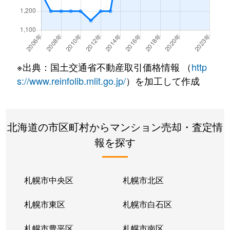
北２２条東
300万円
元町(札幌)
北２２条東
640万円
元町(札幌)
北２２条東
3,200万円
元町(札幌)
※出典：国土交通省不動産取引価格情報 （
http
北２４条東
3,000万円
元町(札幌)
s://www.reinfolib.mlit.go.jp/
）を加工して作成
北２６条東
2,200万円
北24条
北海道の市区町村からマンション売却・査定情
北２６条東
2,000万円
元町(札幌)
報を探す
北２７条東
2,200万円
元町(札幌)
北３３条東
2,600万円
新道東
札幌市中央区
札幌市北区
北３４条東
2,900万円
新道東
札幌市東区
札幌市白石区
北３４条東
1,900万円
新道東
札幌市豊平区
札幌市南区