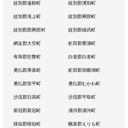
紋別郡遠軽町
紋別郡湧別町
紋別郡滝上町
紋別郡興部町
紋別郡西興部村
紋別郡雄武町
網走郡大空町
虻田郡豊浦町
有珠郡壮瞥町
白老郡白老町
勇払郡厚真町
虻田郡洞爺湖町
勇払郡安平町
勇払郡むかわ町
沙流郡日高町
沙流郡平取町
新冠郡新冠町
浦河郡浦河町
様似郡様似町
幌泉郡えりも町