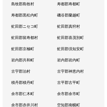
島牧郡島牧村
寿都郡寿都町
寿都郡黒松内町
磯谷郡蘭越町
虻田郡ニセコ町
虻田郡真狩村
虻田郡留寿都村
虻田郡喜茂別町
虻田郡京極町
虻田郡倶知安町
岩内郡共和町
岩内郡岩内町
古宇郡泊村
古宇郡神恵内村
積丹郡積丹町
古平郡古平町
余市郡仁木町
余市郡余市町
余市郡赤井川村
空知郡南幌町