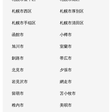
北３４条東
380万円
新道東
札幌市西区
札幌市厚別区
北３５条東
1,100万円
北34条
札幌市手稲区
札幌市清田区
北３５条東
2,500万円
北34条
函館市
小樽市
北３５条東
200万円
新道東
旭川市
室蘭市
北３６条東
1,500万円
新道東
釧路市
帯広市
北３７条東
900万円
新道東
北見市
夕張市
北３７条東
2,500万円
新道東
岩見沢市
網走市
北３９条東
留萌市
1,700万円
苫小牧市
麻生
稚内市
美唄市
北３９条東
1,800万円
栄町(札幌)