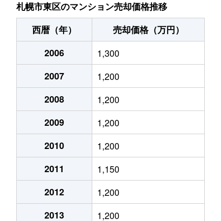
北７条東
4,900万円
札幌(ＪＲ)
札幌市東区のマンション売却価格推移
北７条東
3,500万円
東区役所前
西暦（年）
売却価格（万円）
北８条東
1,200万円
環状通東
2006
1,300
北８条東
1,400万円
環状通東
2007
1,200
北８条東
390万円
札幌(ＪＲ)
2008
1,200
北８条東
390万円
札幌(ＪＲ)
2009
1,200
北８条東
300万円
札幌(ＪＲ)
2010
1,200
2011
1,150
北８条東
3,000万円
さっぽろ(札幌市営)
2012
1,200
北８条東
2,600万円
さっぽろ(札幌市営)
2013
1,200
北９条東
3,400万円
札幌(ＪＲ)