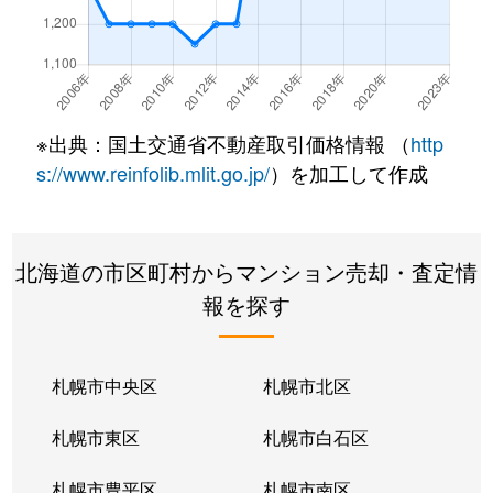
北２２条東
300万円
元町(札幌)
北２２条東
640万円
元町(札幌)
北２２条東
3,200万円
元町(札幌)
※出典：国土交通省不動産取引価格情報 （
http
北２４条東
3,000万円
元町(札幌)
s://www.reinfolib.mlit.go.jp/
）を加工して作成
北２６条東
2,200万円
北24条
北海道の市区町村からマンション売却・査定情
北２６条東
2,000万円
元町(札幌)
報を探す
北２７条東
2,200万円
元町(札幌)
北３３条東
2,600万円
新道東
札幌市中央区
札幌市北区
北３４条東
2,900万円
新道東
札幌市東区
札幌市白石区
北３４条東
1,900万円
新道東
札幌市豊平区
札幌市南区