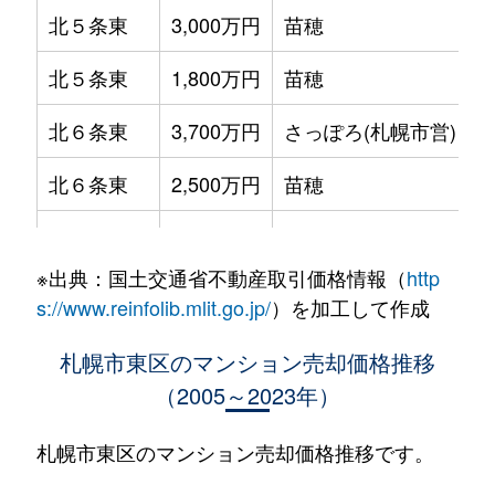
北５条東
3,000万円
苗穂
北５条東
1,800万円
苗穂
北６条東
3,700万円
さっぽろ(札幌市営)
北６条東
2,500万円
苗穂
北６条東
2,800万円
苗穂
※出典：国土交通省不動産取引価格情報（
http
北６条東
3,400万円
東区役所前
s://www.reinfolib.mlit.go.jp/
）を加工して作成
北６条東
3,000万円
東区役所前
札幌市東区のマンション売却価格推移
（2005～2023年）
北６条東
3,700万円
東区役所前
北６条東
3,400万円
東区役所前
札幌市東区のマンション売却価格推移です。