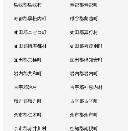
島牧郡島牧村
寿都郡寿都町
寿都郡黒松内町
磯谷郡蘭越町
虻田郡ニセコ町
虻田郡真狩村
虻田郡留寿都村
虻田郡喜茂別町
虻田郡京極町
虻田郡倶知安町
岩内郡共和町
岩内郡岩内町
古宇郡泊村
古宇郡神恵内村
積丹郡積丹町
古平郡古平町
余市郡仁木町
余市郡余市町
余市郡赤井川村
空知郡南幌町