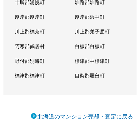
十勝郡浦幌町
釧路郡釧路町
厚岸郡厚岸町
厚岸郡浜中町
川上郡標茶町
川上郡弟子屈町
阿寒郡鶴居村
白糠郡白糠町
野付郡別海町
標津郡中標津町
標津郡標津町
目梨郡羅臼町
北海道のマンション売却・査定に戻る