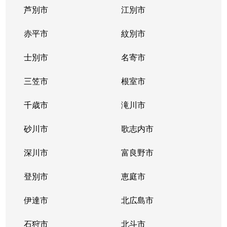
芦別市
江別市
北３９条東
1,300万円
栄町(札幌)
赤平市
紋別市
北４０条東
3,000万円
栄町(札幌)
士別市
名寄市
北４０条東
1,400万円
栄町(札幌)
三笠市
根室市
北４１条東
1,800万円
麻生
千歳市
滝川市
北４２条東
1,800万円
栄町(札幌)
砂川市
歌志内市
北４３条東
2,800万円
栄町(札幌)
深川市
富良野市
北４３条東
2,800万円
栄町(札幌)
登別市
恵庭市
北４６条東
2,900万円
栄町(札幌)
伊達市
北広島市
北４６条東
1,800万円
栄町(札幌)
石狩市
北斗市