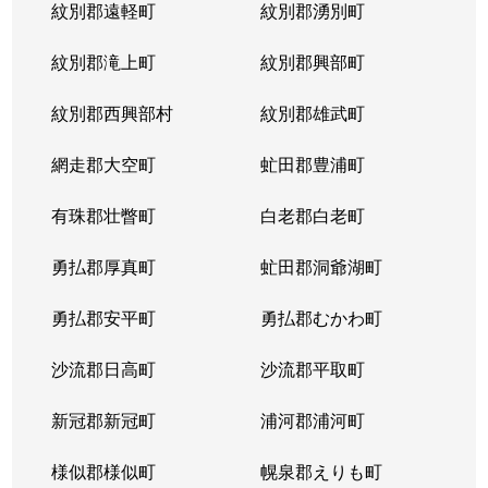
紋別郡遠軽町
紋別郡湧別町
紋別郡滝上町
紋別郡興部町
紋別郡西興部村
紋別郡雄武町
網走郡大空町
虻田郡豊浦町
有珠郡壮瞥町
白老郡白老町
勇払郡厚真町
虻田郡洞爺湖町
勇払郡安平町
勇払郡むかわ町
沙流郡日高町
沙流郡平取町
新冠郡新冠町
浦河郡浦河町
様似郡様似町
幌泉郡えりも町