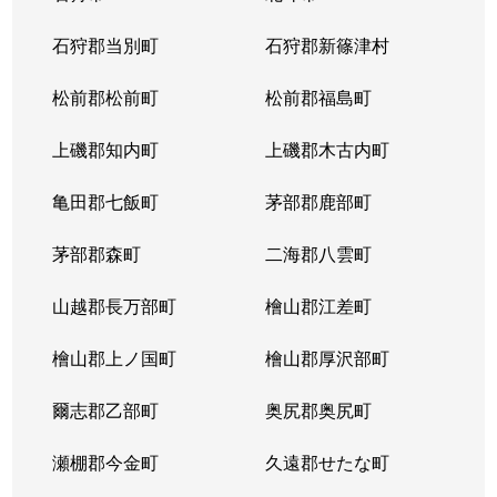
東苗穂５条
1,200万円
元町(札幌)
石狩郡当別町
石狩郡新篠津村
伏古４条
1,700万円
環状通東
松前郡松前町
松前郡福島町
本町２条
1,300万円
環状通東
上磯郡知内町
上磯郡木古内町
亀田郡七飯町
茅部郡鹿部町
茅部郡森町
二海郡八雲町
山越郡長万部町
檜山郡江差町
檜山郡上ノ国町
檜山郡厚沢部町
爾志郡乙部町
奥尻郡奥尻町
瀬棚郡今金町
久遠郡せたな町