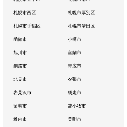
北３４条東
380万円
新道東
札幌市西区
札幌市厚別区
北３５条東
1,100万円
北34条
札幌市手稲区
札幌市清田区
北３５条東
2,500万円
北34条
函館市
小樽市
北３５条東
200万円
新道東
旭川市
室蘭市
北３６条東
1,500万円
新道東
釧路市
帯広市
北３７条東
900万円
新道東
北見市
夕張市
北３７条東
2,500万円
新道東
岩見沢市
網走市
北３９条東
留萌市
1,700万円
苫小牧市
麻生
稚内市
美唄市
北３９条東
1,800万円
栄町(札幌)