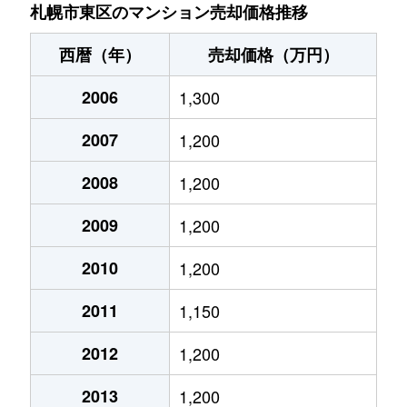
北７条東
4,900万円
札幌(ＪＲ)
札幌市東区のマンション売却価格推移
北７条東
3,500万円
東区役所前
西暦（年）
売却価格（万円）
北８条東
1,200万円
環状通東
2006
1,300
北８条東
1,400万円
環状通東
2007
1,200
北８条東
390万円
札幌(ＪＲ)
2008
1,200
北８条東
390万円
札幌(ＪＲ)
2009
1,200
北８条東
300万円
札幌(ＪＲ)
2010
1,200
2011
1,150
北８条東
3,000万円
さっぽろ(札幌市営)
2012
1,200
北８条東
2,600万円
さっぽろ(札幌市営)
2013
1,200
北９条東
3,400万円
札幌(ＪＲ)