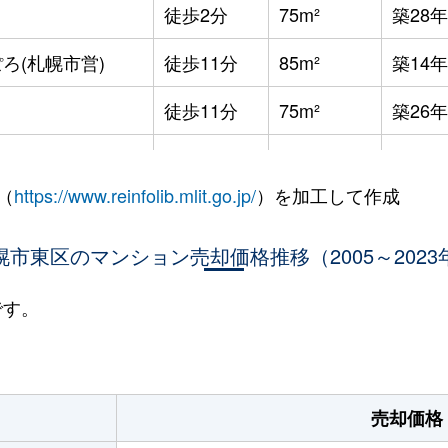
徒歩2分
75m²
築28年
ろ(札幌市営)
徒歩11分
85m²
築14年
徒歩11分
75m²
築26年
徒歩11分
75m²
築26年
（
https://www.reinfolib.mlit.go.jp/
）を加工して作成
役所前
徒歩12分
75m²
築27年
役所前
幌市東区のマンション売却価格推移（2005～2023
徒歩11分
75m²
築26年
役所前
徒歩15分
65m²
築4年
です。
役所前
徒歩11分
75m²
築26年
ＪＲ)
徒歩5分
75m²
築8年
売却価格
役所前
徒歩10分
100m²
築23年