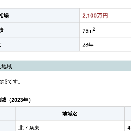
2,100万円
相場
2
積
75m
数
28年
た地域
地域です。
（2023年）
地域名
北７条東
4