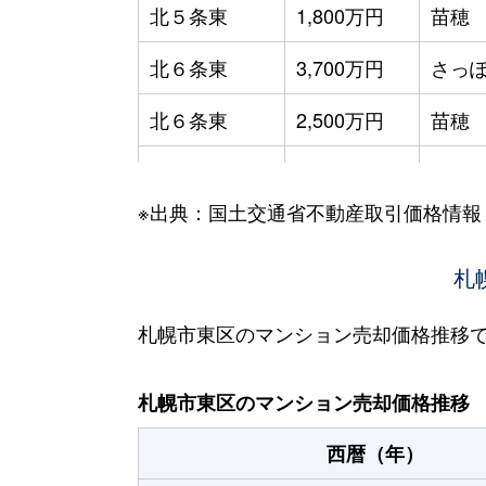
北５条東
1,800万円
苗穂
北６条東
3,700万円
さっぽ
北６条東
2,500万円
苗穂
北６条東
2,800万円
苗穂
※出典：国土交通省不動産取引価格情報
北６条東
3,400万円
東区
北６条東
3,000万円
東区
札
北６条東
3,700万円
東区
札幌市東区のマンション売却価格推移
北６条東
3,400万円
東区
札幌市東区のマンション売却価格推移
北７条東
4,900万円
札幌(
西暦（年）
北７条東
3,500万円
東区