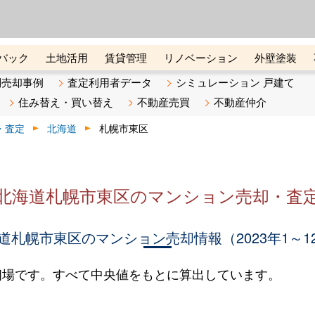
ーズ株式会社（東証グロース上
初めての方へ
ビスです 証券コード：4445
バック
土地活用
賃貸管理
リノベーション
外壁塗装
ライン講座
リビンマガジンBiz
不動産売却ご相談デスク
別売却事例
査定利用者データ
シミュレーション 戸建て
住み替え・買い替え
不動産売買
不動産仲介
・査定
北海道
札幌市東区
北海道札幌市東区のマンション売却・査
道札幌市東区のマンション売却情報（2023年1～1
相場です。すべて中央値をもとに算出しています。