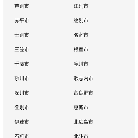
芦別市
江別市
北３９条東
1,300万円
栄町(札幌)
赤平市
紋別市
北４０条東
3,000万円
栄町(札幌)
士別市
名寄市
北４０条東
1,400万円
栄町(札幌)
三笠市
根室市
北４１条東
1,800万円
麻生
千歳市
滝川市
北４２条東
1,800万円
栄町(札幌)
砂川市
歌志内市
北４３条東
2,800万円
栄町(札幌)
深川市
富良野市
北４３条東
2,800万円
栄町(札幌)
登別市
恵庭市
北４６条東
2,900万円
栄町(札幌)
伊達市
北広島市
北４６条東
1,800万円
栄町(札幌)
石狩市
北斗市