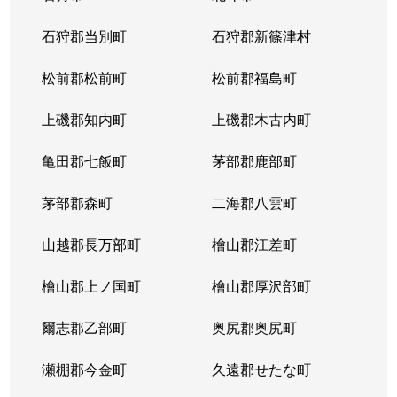
東苗穂５条
1,200万円
元町(札幌)
石狩郡当別町
石狩郡新篠津村
伏古４条
1,700万円
環状通東
松前郡松前町
松前郡福島町
本町２条
1,300万円
環状通東
上磯郡知内町
上磯郡木古内町
亀田郡七飯町
茅部郡鹿部町
茅部郡森町
二海郡八雲町
山越郡長万部町
檜山郡江差町
檜山郡上ノ国町
檜山郡厚沢部町
爾志郡乙部町
奥尻郡奥尻町
瀬棚郡今金町
久遠郡せたな町