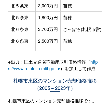
北５条東
3,000万円
苗穂
北５条東
1,800万円
苗穂
北６条東
3,700万円
さっぽろ(札幌市営)
北６条東
2,500万円
苗穂
北６条東
2,800万円
苗穂
※出典：国土交通省不動産取引価格情報（
http
北６条東
3,400万円
東区役所前
s://www.reinfolib.mlit.go.jp/
）を加工して作成
北６条東
3,000万円
東区役所前
札幌市東区のマンション売却価格推移
（2005～2023年）
北６条東
3,700万円
東区役所前
北６条東
3,400万円
東区役所前
札幌市東区のマンション売却価格推移です。