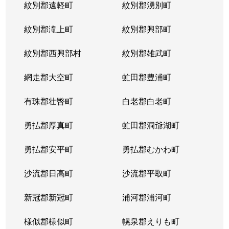
紋別郡遠軽町
紋別郡湧別町
紋別郡滝上町
紋別郡興部町
紋別郡西興部村
紋別郡雄武町
網走郡大空町
虻田郡豊浦町
有珠郡壮瞥町
白老郡白老町
勇払郡厚真町
虻田郡洞爺湖町
勇払郡安平町
勇払郡むかわ町
沙流郡日高町
沙流郡平取町
新冠郡新冠町
浦河郡浦河町
様似郡様似町
幌泉郡えりも町