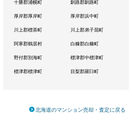
十勝郡浦幌町
釧路郡釧路町
厚岸郡厚岸町
厚岸郡浜中町
川上郡標茶町
川上郡弟子屈町
阿寒郡鶴居村
白糠郡白糠町
野付郡別海町
標津郡中標津町
標津郡標津町
目梨郡羅臼町
北海道のマンション売却・査定に戻る