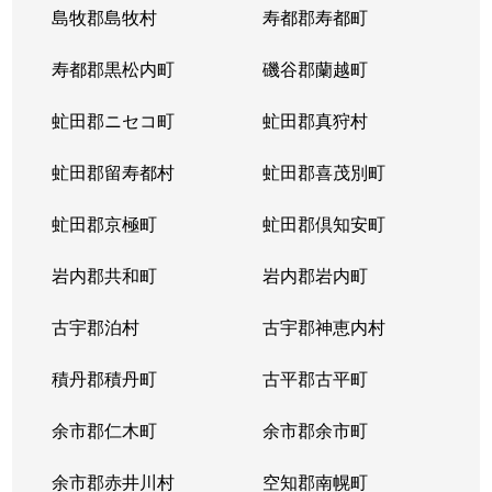
島牧郡島牧村
寿都郡寿都町
寿都郡黒松内町
磯谷郡蘭越町
虻田郡ニセコ町
虻田郡真狩村
虻田郡留寿都村
虻田郡喜茂別町
虻田郡京極町
虻田郡倶知安町
岩内郡共和町
岩内郡岩内町
古宇郡泊村
古宇郡神恵内村
積丹郡積丹町
古平郡古平町
余市郡仁木町
余市郡余市町
余市郡赤井川村
空知郡南幌町