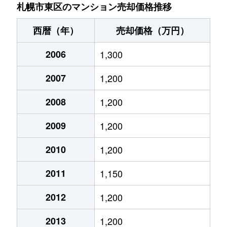
北７条東
4,900万円
札幌(ＪＲ)
札幌市東区のマンション売却価格推移
北７条東
3,500万円
東区役所前
西暦（年）
売却価格（万円）
北８条東
1,200万円
環状通東
2006
1,300
北８条東
1,400万円
環状通東
2007
1,200
北８条東
390万円
札幌(ＪＲ)
2008
1,200
北８条東
390万円
札幌(ＪＲ)
2009
1,200
北８条東
300万円
札幌(ＪＲ)
2010
1,200
2011
1,150
北８条東
3,000万円
さっぽろ(札幌市営)
2012
1,200
北８条東
2,600万円
さっぽろ(札幌市営)
2013
1,200
北９条東
3,400万円
札幌(ＪＲ)