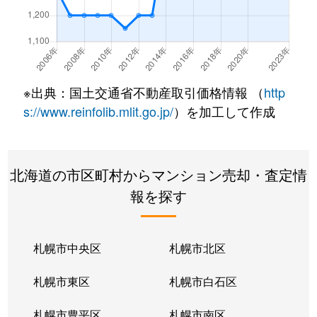
北２２条東
300万円
元町(札幌)
北２２条東
640万円
元町(札幌)
北２２条東
3,200万円
元町(札幌)
※出典：国土交通省不動産取引価格情報 （
http
北２４条東
3,000万円
元町(札幌)
s://www.reinfolib.mlit.go.jp/
）を加工して作成
北２６条東
2,200万円
北24条
北海道の市区町村からマンション売却・査定情
北２６条東
2,000万円
元町(札幌)
報を探す
北２７条東
2,200万円
元町(札幌)
北３３条東
2,600万円
新道東
札幌市中央区
札幌市北区
北３４条東
2,900万円
新道東
札幌市東区
札幌市白石区
北３４条東
1,900万円
新道東
札幌市豊平区
札幌市南区