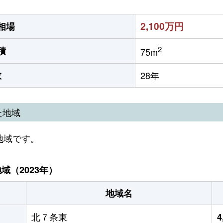
2,100万円
相場
2
積
75m
数
28年
た地域
地域です。
（2023年）
地域名
北７条東
4