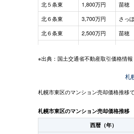
北５条東
1,800万円
苗穂
北６条東
3,700万円
さっぽ
北６条東
2,500万円
苗穂
北６条東
2,800万円
苗穂
※出典：国土交通省不動産取引価格情報
北６条東
3,400万円
東区
北６条東
3,000万円
東区
札
北６条東
3,700万円
東区
札幌市東区のマンション売却価格推移
北６条東
3,400万円
東区
札幌市東区のマンション売却価格推移
北７条東
4,900万円
札幌(
西暦（年）
北７条東
3,500万円
東区