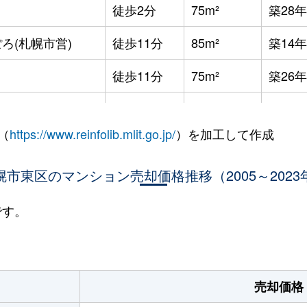
徒歩2分
75m²
築28年
ろ(札幌市営)
徒歩11分
85m²
築14年
徒歩11分
75m²
築26年
徒歩11分
75m²
築26年
（
https://www.reinfolib.mlit.go.jp/
）を加工して作成
役所前
徒歩12分
75m²
築27年
役所前
幌市東区のマンション売却価格推移（2005～2023
徒歩11分
75m²
築26年
役所前
徒歩15分
65m²
築4年
です。
役所前
徒歩11分
75m²
築26年
ＪＲ)
徒歩5分
75m²
築8年
売却価格
役所前
徒歩10分
100m²
築23年