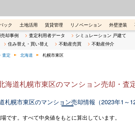
ーズ株式会社（東証グロース上
初めての方へ
ビスです 証券コード：4445
バック
土地活用
賃貸管理
リノベーション
外壁塗装
ライン講座
リビンマガジンBiz
不動産売却ご相談デスク
別売却事例
査定利用者データ
シミュレーション 戸建て
住み替え・買い替え
不動産売買
不動産仲介
・査定
北海道
札幌市東区
北海道札幌市東区のマンション売却・査
道札幌市東区のマンション売却情報（2023年1～1
相場です。すべて中央値をもとに算出しています。