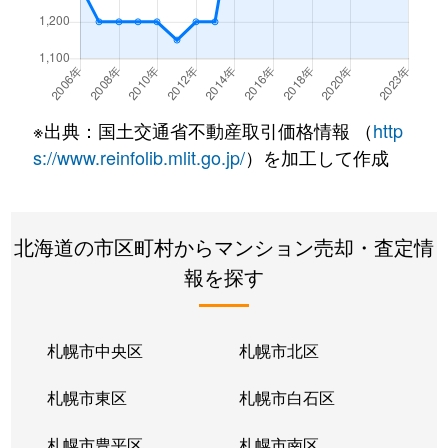
北２２条東
300万円
元町(札幌)
北２２条東
640万円
元町(札幌)
北２２条東
3,200万円
元町(札幌)
※出典：国土交通省不動産取引価格情報 （
http
北２４条東
3,000万円
元町(札幌)
s://www.reinfolib.mlit.go.jp/
）を加工して作成
北２６条東
2,200万円
北24条
北海道の市区町村からマンション売却・査定情
北２６条東
2,000万円
元町(札幌)
報を探す
北２７条東
2,200万円
元町(札幌)
北３３条東
2,600万円
新道東
札幌市中央区
札幌市北区
北３４条東
2,900万円
新道東
札幌市東区
札幌市白石区
北３４条東
1,900万円
新道東
札幌市豊平区
札幌市南区