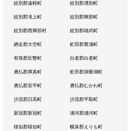
紋別郡遠軽町
紋別郡湧別町
紋別郡滝上町
紋別郡興部町
紋別郡西興部村
紋別郡雄武町
網走郡大空町
虻田郡豊浦町
有珠郡壮瞥町
白老郡白老町
勇払郡厚真町
虻田郡洞爺湖町
勇払郡安平町
勇払郡むかわ町
沙流郡日高町
沙流郡平取町
新冠郡新冠町
浦河郡浦河町
様似郡様似町
幌泉郡えりも町