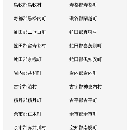
島牧郡島牧村
寿都郡寿都町
寿都郡黒松内町
磯谷郡蘭越町
虻田郡ニセコ町
虻田郡真狩村
虻田郡留寿都村
虻田郡喜茂別町
虻田郡京極町
虻田郡倶知安町
岩内郡共和町
岩内郡岩内町
古宇郡泊村
古宇郡神恵内村
積丹郡積丹町
古平郡古平町
余市郡仁木町
余市郡余市町
余市郡赤井川村
空知郡南幌町