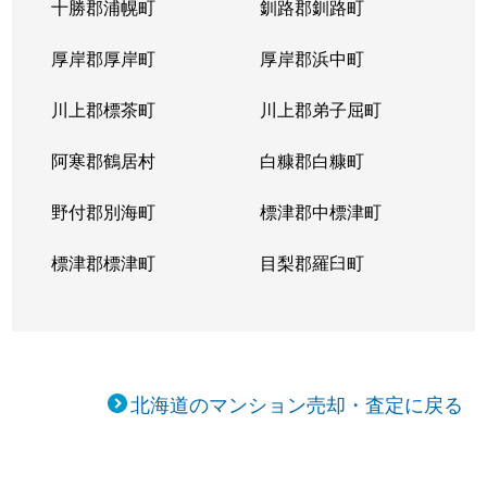
十勝郡浦幌町
釧路郡釧路町
厚岸郡厚岸町
厚岸郡浜中町
川上郡標茶町
川上郡弟子屈町
阿寒郡鶴居村
白糠郡白糠町
野付郡別海町
標津郡中標津町
標津郡標津町
目梨郡羅臼町
北海道のマンション売却・査定に戻る