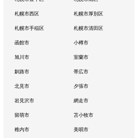
北３４条東
380万円
新道東
札幌市西区
札幌市厚別区
北３５条東
1,100万円
北34条
札幌市手稲区
札幌市清田区
北３５条東
2,500万円
北34条
函館市
小樽市
北３５条東
200万円
新道東
旭川市
室蘭市
北３６条東
1,500万円
新道東
釧路市
帯広市
北３７条東
900万円
新道東
北見市
夕張市
北３７条東
2,500万円
新道東
岩見沢市
網走市
北３９条東
留萌市
1,700万円
苫小牧市
麻生
稚内市
美唄市
北３９条東
1,800万円
栄町(札幌)