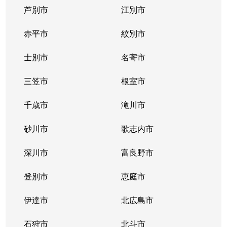
芦別市
江別市
北３９条東
1,300万円
栄町(札幌)
赤平市
紋別市
北４０条東
3,000万円
栄町(札幌)
士別市
名寄市
北４０条東
1,400万円
栄町(札幌)
三笠市
根室市
北４１条東
1,800万円
麻生
千歳市
滝川市
北４２条東
1,800万円
栄町(札幌)
砂川市
歌志内市
北４３条東
2,800万円
栄町(札幌)
深川市
富良野市
北４３条東
2,800万円
栄町(札幌)
登別市
恵庭市
北４６条東
2,900万円
栄町(札幌)
伊達市
北広島市
北４６条東
1,800万円
栄町(札幌)
石狩市
北斗市