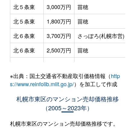
北５条東
3,000万円
苗穂
北５条東
1,800万円
苗穂
北６条東
3,700万円
さっぽろ(札幌市営)
北６条東
2,500万円
苗穂
北６条東
2,800万円
苗穂
※出典：国土交通省不動産取引価格情報（
http
北６条東
3,400万円
東区役所前
s://www.reinfolib.mlit.go.jp/
）を加工して作成
北６条東
3,000万円
東区役所前
札幌市東区のマンション売却価格推移
（2005～2023年）
北６条東
3,700万円
東区役所前
北６条東
3,400万円
東区役所前
札幌市東区のマンション売却価格推移です。