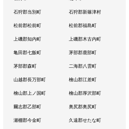
東苗穂５条
1,200万円
元町(札幌)
石狩郡当別町
石狩郡新篠津村
伏古４条
1,700万円
環状通東
松前郡松前町
松前郡福島町
本町２条
1,300万円
環状通東
上磯郡知内町
上磯郡木古内町
亀田郡七飯町
茅部郡鹿部町
茅部郡森町
二海郡八雲町
山越郡長万部町
檜山郡江差町
檜山郡上ノ国町
檜山郡厚沢部町
爾志郡乙部町
奥尻郡奥尻町
瀬棚郡今金町
久遠郡せたな町