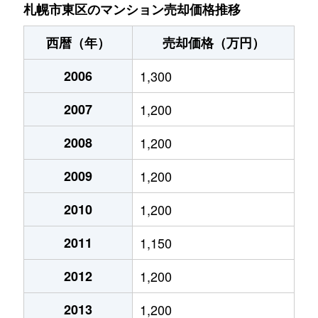
北７条東
4,900万円
札幌(ＪＲ)
札幌市東区のマンション売却価格推移
北７条東
3,500万円
東区役所前
西暦（年）
売却価格（万円）
北８条東
1,200万円
環状通東
2006
1,300
北８条東
1,400万円
環状通東
2007
1,200
北８条東
390万円
札幌(ＪＲ)
2008
1,200
北８条東
390万円
札幌(ＪＲ)
2009
1,200
北８条東
300万円
札幌(ＪＲ)
2010
1,200
2011
1,150
北８条東
3,000万円
さっぽろ(札幌市営)
2012
1,200
北８条東
2,600万円
さっぽろ(札幌市営)
2013
1,200
北９条東
3,400万円
札幌(ＪＲ)