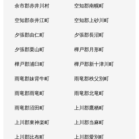
本郷通
1,200万円
南郷7丁目
余市郡赤井川村
空知郡南幌町
本郷通
1,600万円
南郷7丁目
空知郡奈井江町
空知郡上砂川町
本通
810万円
白石(ＪＲ北海道)
夕張郡由仁町
夕張郡長沼町
本通
940万円
白石(ＪＲ北海道)
夕張郡栗山町
樺戸郡月形町
本通
850万円
白石(ＪＲ北海道)
樺戸郡浦臼町
樺戸郡新十津川町
本通
2,700万円
白石(札幌市営)
雨竜郡妹背牛町
雨竜郡秩父別町
本通
430万円
南郷13丁目
雨竜郡雨竜町
雨竜郡北竜町
本通
3,400万円
南郷13丁目
雨竜郡沼田町
上川郡鷹栖町
本通
1,200万円
南郷13丁目
上川郡東神楽町
上川郡当麻町
本通
2,000万円
南郷18丁目
上川郡比布町
上川郡愛別町