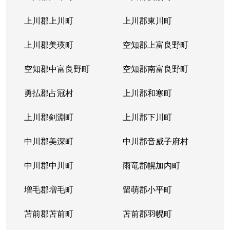
本通
300万円
南郷18丁目
上川郡上川町
上川郡東川町
本通
700万円
南郷7丁目
上川郡美瑛町
空知郡上富良野町
空知郡中富良野町
空知郡南富良野町
勇払郡占冠村
上川郡和寒町
上川郡剣淵町
上川郡下川町
中川郡美深町
中川郡音威子府村
中川郡中川町
雨竜郡幌加内町
増毛郡増毛町
留萌郡小平町
苫前郡苫前町
苫前郡羽幌町