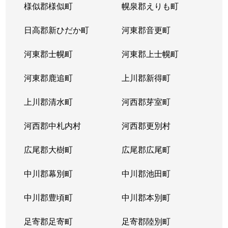
様似郡様似町
幌泉郡えりも町
日高郡新ひだか町
河東郡音更町
河東郡士幌町
河東郡上士幌町
河東郡鹿追町
上川郡新得町
上川郡清水町
河西郡芽室町
河西郡中札内村
河西郡更別村
広尾郡大樹町
広尾郡広尾町
中川郡幕別町
中川郡池田町
中川郡豊頃町
中川郡本別町
足寄郡足寄町
足寄郡陸別町