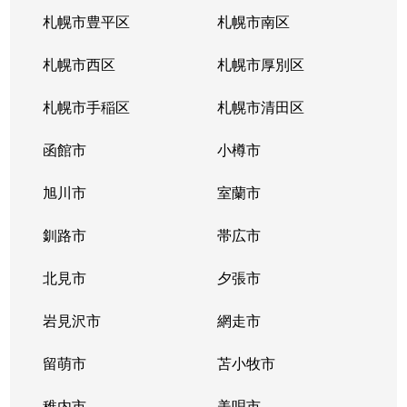
南郷通
2,200万円
白石(札幌市営)
札幌市豊平区
札幌市南区
南郷通
1,600万円
南郷13丁目
札幌市西区
札幌市厚別区
南郷通
2,600万円
南郷13丁目
札幌市手稲区
札幌市清田区
南郷通
1,900万円
南郷13丁目
函館市
小樽市
南郷通
2,900万円
南郷18丁目
旭川市
室蘭市
南郷通
1,500万円
南郷18丁目
釧路市
帯広市
南郷通
1,900万円
南郷18丁目
北見市
夕張市
南郷通
1,800万円
南郷18丁目
岩見沢市
網走市
東札幌１条
留萌市
2,900万円
苫小牧市
白石(札幌市営)
稚内市
美唄市