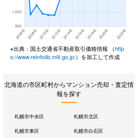
南郷通
350万円
白石(札幌市営)
南郷通
2,500万円
白石(札幌市営)
南郷通
3,300万円
白石(札幌市営)
※出典：国土交通省不動産取引価格情報 （
http
南郷通
3,900万円
白石(札幌市営)
s://www.reinfolib.mlit.go.jp/
）を加工して作成
南郷通
2,100万円
白石(札幌市営)
北海道の市区町村からマンション売却・査定情
南郷通
1,600万円
白石(札幌市営)
報を探す
南郷通
2,500万円
白石(札幌市営)
南郷通
2,300万円
白石(札幌市営)
札幌市中央区
札幌市北区
南郷通
1,900万円
白石(札幌市営)
札幌市東区
札幌市白石区