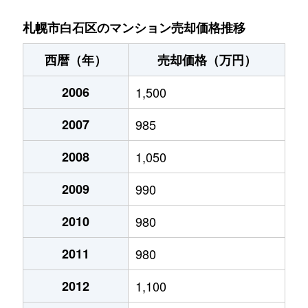
菊水９条
850万円
東札幌
札幌市白石区のマンション売却価格推移
菊水元町３条
1,500万円
白石(ＪＲ北海道)
西暦（年）
売却価格（万円）
北郷１条
1,200万円
白石(ＪＲ北海道)
2006
1,500
北郷１条
2,100万円
白石(ＪＲ北海道)
2007
985
北郷２条
1,300万円
白石(ＪＲ北海道)
2008
1,050
北郷３条
1,400万円
白石(ＪＲ北海道)
2009
990
北郷４条
200万円
白石(ＪＲ北海道)
2010
980
2011
980
北郷４条
1,600万円
白石(ＪＲ北海道)
2012
1,100
北郷５条
690万円
白石(ＪＲ北海道)