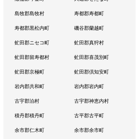
東札幌５条
600万円
東札幌
島牧郡島牧村
寿都郡寿都町
東札幌５条
2,700万円
東札幌
寿都郡黒松内町
磯谷郡蘭越町
東札幌６条
930万円
白石(札幌市営)
虻田郡ニセコ町
虻田郡真狩村
平和通
300万円
白石(ＪＲ北海道)
虻田郡留寿都村
虻田郡喜茂別町
平和通
1,800万円
南郷18丁目
虻田郡京極町
虻田郡倶知安町
本郷通
2,300万円
白石(札幌市営)
岩内郡共和町
岩内郡岩内町
本郷通
2,500万円
白石(札幌市営)
古宇郡泊村
古宇郡神恵内村
本郷通
210万円
南郷13丁目
積丹郡積丹町
古平郡古平町
本郷通
1,200万円
南郷7丁目
余市郡仁木町
余市郡余市町