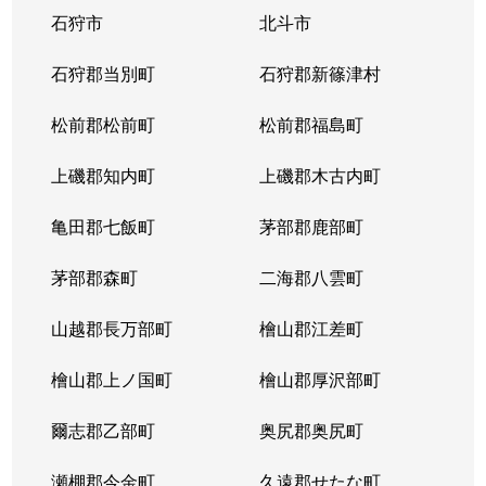
石狩市
北斗市
東札幌３条
1,800万円
東札幌
石狩郡当別町
石狩郡新篠津村
東札幌３条
2,200万円
東札幌
松前郡松前町
松前郡福島町
東札幌３条
1,900万円
東札幌
上磯郡知内町
上磯郡木古内町
東札幌３条
1,300万円
東札幌
亀田郡七飯町
茅部郡鹿部町
東札幌４条
3,100万円
東札幌
茅部郡森町
二海郡八雲町
東札幌４条
300万円
東札幌
山越郡長万部町
檜山郡江差町
東札幌５条
3,300万円
東札幌
檜山郡上ノ国町
檜山郡厚沢部町
東札幌５条
2,100万円
東札幌
爾志郡乙部町
奥尻郡奥尻町
東札幌５条
780万円
東札幌
瀬棚郡今金町
久遠郡せたな町