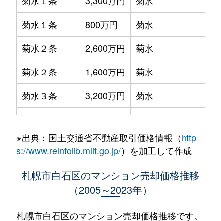
菊水１条
3,300万円
菊水
菊水１条
800万円
菊水
菊水２条
2,600万円
菊水
菊水２条
1,600万円
菊水
菊水３条
3,200万円
菊水
菊水５条
550万円
菊水
※出典：国土交通省不動産取引価格情報（
http
菊水７条
3,100万円
菊水
s://www.reinfolib.mlit.go.jp/
）を加工して作成
菊水７条
280万円
菊水
札幌市白石区のマンション売却価格推移
（2005～2023年）
菊水７条
450万円
菊水
菊水８条
3,000万円
東札幌
札幌市白石区のマンション売却価格推移です。