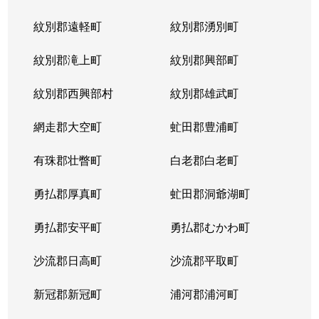
紋別郡遠軽町
紋別郡湧別町
紋別郡滝上町
紋別郡興部町
紋別郡西興部村
紋別郡雄武町
網走郡大空町
虻田郡豊浦町
有珠郡壮瞥町
白老郡白老町
勇払郡厚真町
虻田郡洞爺湖町
勇払郡安平町
勇払郡むかわ町
沙流郡日高町
沙流郡平取町
新冠郡新冠町
浦河郡浦河町