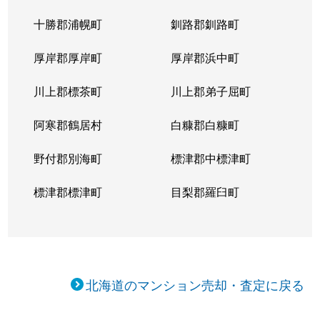
十勝郡浦幌町
釧路郡釧路町
厚岸郡厚岸町
厚岸郡浜中町
川上郡標茶町
川上郡弟子屈町
阿寒郡鶴居村
白糠郡白糠町
野付郡別海町
標津郡中標津町
標津郡標津町
目梨郡羅臼町
北海道のマンション売却・査定に戻る