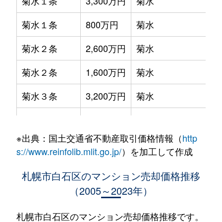
菊水１条
3,300万円
菊水
菊水１条
800万円
菊水
菊水２条
2,600万円
菊水
菊水２条
1,600万円
菊水
菊水３条
3,200万円
菊水
菊水５条
550万円
菊水
※出典：国土交通省不動産取引価格情報（
http
菊水７条
3,100万円
菊水
s://www.reinfolib.mlit.go.jp/
）を加工して作成
菊水７条
280万円
菊水
札幌市白石区のマンション売却価格推移
（2005～2023年）
菊水７条
450万円
菊水
菊水８条
3,000万円
東札幌
札幌市白石区のマンション売却価格推移です。