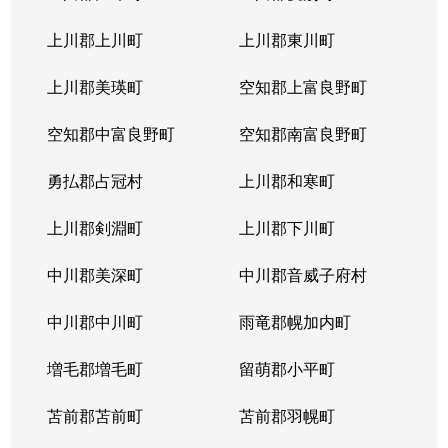
本通
300万円
南郷18丁目
上川郡上川町
上川郡東川町
本通
700万円
南郷7丁目
上川郡美瑛町
空知郡上富良野町
空知郡中富良野町
空知郡南富良野町
勇払郡占冠村
上川郡和寒町
上川郡剣淵町
上川郡下川町
中川郡美深町
中川郡音威子府村
中川郡中川町
雨竜郡幌加内町
増毛郡増毛町
留萌郡小平町
苫前郡苫前町
苫前郡羽幌町