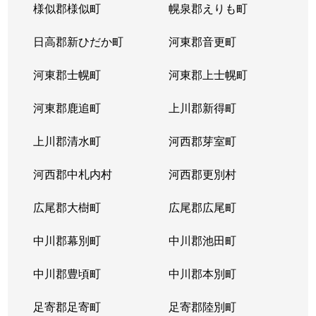
様似郡様似町
幌泉郡えりも町
日高郡新ひだか町
河東郡音更町
河東郡士幌町
河東郡上士幌町
河東郡鹿追町
上川郡新得町
上川郡清水町
河西郡芽室町
河西郡中札内村
河西郡更別村
広尾郡大樹町
広尾郡広尾町
中川郡幕別町
中川郡池田町
中川郡豊頃町
中川郡本別町
足寄郡足寄町
足寄郡陸別町