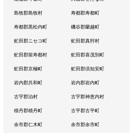
東札幌５条
600万円
東札幌
島牧郡島牧村
寿都郡寿都町
東札幌５条
2,700万円
東札幌
寿都郡黒松内町
磯谷郡蘭越町
東札幌６条
930万円
白石(札幌市営)
虻田郡ニセコ町
虻田郡真狩村
平和通
300万円
白石(ＪＲ北海道)
虻田郡留寿都村
虻田郡喜茂別町
平和通
1,800万円
南郷18丁目
虻田郡京極町
虻田郡倶知安町
本郷通
2,300万円
白石(札幌市営)
岩内郡共和町
岩内郡岩内町
本郷通
2,500万円
白石(札幌市営)
古宇郡泊村
古宇郡神恵内村
本郷通
210万円
南郷13丁目
積丹郡積丹町
古平郡古平町
本郷通
1,200万円
南郷7丁目
余市郡仁木町
余市郡余市町