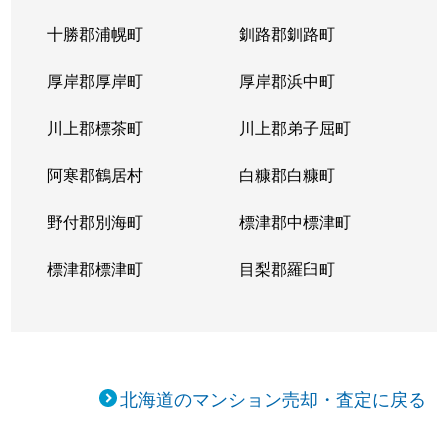
十勝郡浦幌町
釧路郡釧路町
厚岸郡厚岸町
厚岸郡浜中町
川上郡標茶町
川上郡弟子屈町
阿寒郡鶴居村
白糠郡白糠町
野付郡別海町
標津郡中標津町
標津郡標津町
目梨郡羅臼町
北海道のマンション売却・査定に戻る