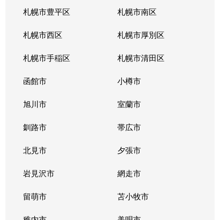
南郷通
2,200万円
白石(札幌市営)
札幌市豊平区
札幌市南区
南郷通
1,600万円
南郷13丁目
札幌市西区
札幌市厚別区
南郷通
2,600万円
南郷13丁目
札幌市手稲区
札幌市清田区
南郷通
1,900万円
南郷13丁目
函館市
小樽市
南郷通
2,900万円
南郷18丁目
旭川市
室蘭市
南郷通
1,500万円
南郷18丁目
釧路市
帯広市
南郷通
1,900万円
南郷18丁目
北見市
夕張市
南郷通
1,800万円
南郷18丁目
岩見沢市
網走市
東札幌１条
留萌市
2,900万円
苫小牧市
白石(札幌市営)
稚内市
美唄市