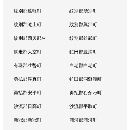
紋別郡遠軽町
紋別郡湧別町
紋別郡滝上町
紋別郡興部町
紋別郡西興部村
紋別郡雄武町
網走郡大空町
虻田郡豊浦町
有珠郡壮瞥町
白老郡白老町
勇払郡厚真町
虻田郡洞爺湖町
勇払郡安平町
勇払郡むかわ町
沙流郡日高町
沙流郡平取町
新冠郡新冠町
浦河郡浦河町