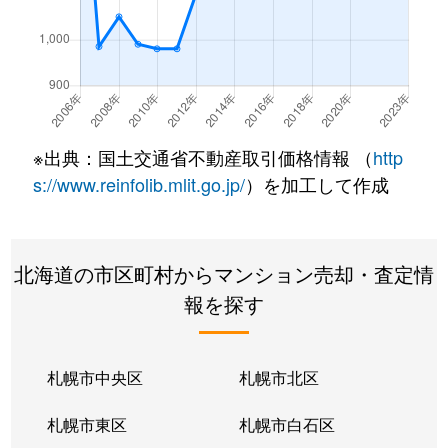
南郷通
350万円
白石(札幌市営)
南郷通
2,500万円
白石(札幌市営)
南郷通
3,300万円
白石(札幌市営)
※出典：国土交通省不動産取引価格情報 （
http
南郷通
3,900万円
白石(札幌市営)
s://www.reinfolib.mlit.go.jp/
）を加工して作成
南郷通
2,100万円
白石(札幌市営)
北海道の市区町村からマンション売却・査定情
南郷通
1,600万円
白石(札幌市営)
報を探す
南郷通
2,500万円
白石(札幌市営)
南郷通
2,300万円
白石(札幌市営)
札幌市中央区
札幌市北区
南郷通
1,900万円
白石(札幌市営)
札幌市東区
札幌市白石区