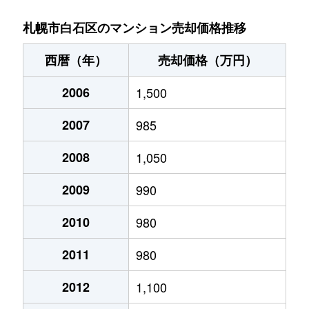
菊水９条
850万円
東札幌
札幌市白石区のマンション売却価格推移
菊水元町３条
1,500万円
白石(ＪＲ北海道)
西暦（年）
売却価格（万円）
北郷１条
1,200万円
白石(ＪＲ北海道)
2006
1,500
北郷１条
2,100万円
白石(ＪＲ北海道)
2007
985
北郷２条
1,300万円
白石(ＪＲ北海道)
2008
1,050
北郷３条
1,400万円
白石(ＪＲ北海道)
2009
990
北郷４条
200万円
白石(ＪＲ北海道)
2010
980
2011
980
北郷４条
1,600万円
白石(ＪＲ北海道)
2012
1,100
北郷５条
690万円
白石(ＪＲ北海道)