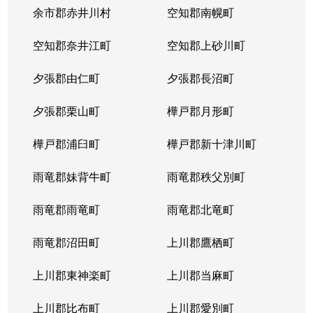
本郷通
1,200万円
南郷7丁目
余市郡赤井川村
空知郡南幌町
本郷通
1,600万円
南郷7丁目
空知郡奈井江町
空知郡上砂川町
本通
810万円
白石(ＪＲ北海道)
夕張郡由仁町
夕張郡長沼町
本通
940万円
白石(ＪＲ北海道)
夕張郡栗山町
樺戸郡月形町
本通
850万円
白石(ＪＲ北海道)
樺戸郡浦臼町
樺戸郡新十津川町
本通
2,700万円
白石(札幌市営)
雨竜郡妹背牛町
雨竜郡秩父別町
本通
430万円
南郷13丁目
雨竜郡雨竜町
雨竜郡北竜町
本通
3,400万円
南郷13丁目
雨竜郡沼田町
上川郡鷹栖町
本通
1,200万円
南郷13丁目
上川郡東神楽町
上川郡当麻町
本通
2,000万円
南郷18丁目
上川郡比布町
上川郡愛別町