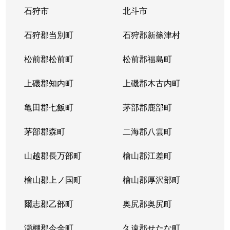
石狩市
北斗市
東札幌３条
1,800万円
東札幌
石狩郡当別町
石狩郡新篠津村
東札幌３条
2,200万円
東札幌
松前郡松前町
松前郡福島町
東札幌３条
1,900万円
東札幌
上磯郡知内町
上磯郡木古内町
東札幌３条
1,300万円
東札幌
亀田郡七飯町
茅部郡鹿部町
東札幌４条
3,100万円
東札幌
茅部郡森町
二海郡八雲町
東札幌４条
300万円
東札幌
山越郡長万部町
檜山郡江差町
東札幌５条
3,300万円
東札幌
檜山郡上ノ国町
檜山郡厚沢部町
東札幌５条
2,100万円
東札幌
爾志郡乙部町
奥尻郡奥尻町
東札幌５条
780万円
東札幌
瀬棚郡今金町
久遠郡せたな町