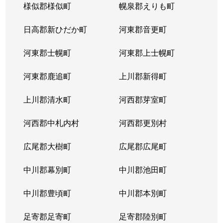
様似郡様似町
幌泉郡えりも町
日高郡新ひだか町
河東郡音更町
河東郡士幌町
河東郡上士幌町
河東郡鹿追町
上川郡新得町
上川郡清水町
河西郡芽室町
河西郡中札内村
河西郡更別村
広尾郡大樹町
広尾郡広尾町
中川郡幕別町
中川郡池田町
中川郡豊頃町
中川郡本別町
足寄郡足寄町
足寄郡陸別町