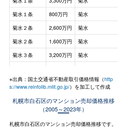
菊水１条
3,300万円
菊水
菊水１条
800万円
菊水
菊水２条
2,600万円
菊水
菊水２条
1,600万円
菊水
菊水３条
3,200万円
菊水
菊水５条
550万円
菊水
※出典：国土交通省不動産取引価格情報（
http
菊水７条
3,100万円
菊水
s://www.reinfolib.mlit.go.jp/
）を加工して作成
菊水７条
280万円
菊水
札幌市白石区のマンション売却価格推移
（2005～2023年）
菊水７条
450万円
菊水
菊水８条
3,000万円
東札幌
札幌市白石区のマンション売却価格推移です。