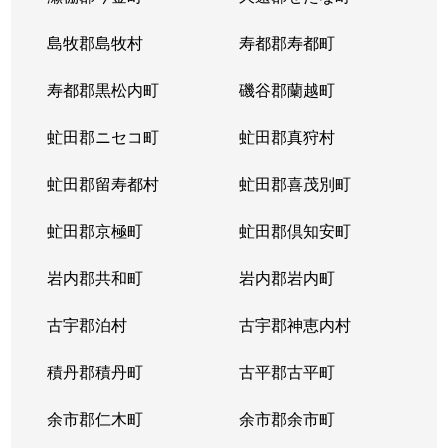
東札幌５条
600万円
東札幌
島牧郡島牧村
寿都郡寿都町
東札幌５条
2,700万円
東札幌
寿都郡黒松内町
磯谷郡蘭越町
東札幌６条
930万円
白石(札幌市営)
虻田郡ニセコ町
虻田郡真狩村
平和通
300万円
白石(ＪＲ北海道)
虻田郡留寿都村
虻田郡喜茂別町
平和通
1,800万円
南郷18丁目
虻田郡京極町
虻田郡倶知安町
本郷通
2,300万円
白石(札幌市営)
岩内郡共和町
岩内郡岩内町
本郷通
2,500万円
白石(札幌市営)
古宇郡泊村
古宇郡神恵内村
本郷通
210万円
南郷13丁目
積丹郡積丹町
古平郡古平町
本郷通
1,200万円
南郷7丁目
余市郡仁木町
余市郡余市町