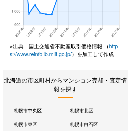
南郷通
350万円
白石(札幌市営)
南郷通
2,500万円
白石(札幌市営)
南郷通
3,300万円
白石(札幌市営)
※出典：国土交通省不動産取引価格情報 （
http
南郷通
3,900万円
白石(札幌市営)
s://www.reinfolib.mlit.go.jp/
）を加工して作成
南郷通
2,100万円
白石(札幌市営)
北海道の市区町村からマンション売却・査定情
南郷通
1,600万円
白石(札幌市営)
報を探す
南郷通
2,500万円
白石(札幌市営)
南郷通
2,300万円
白石(札幌市営)
札幌市中央区
札幌市北区
南郷通
1,900万円
白石(札幌市営)
札幌市東区
札幌市白石区