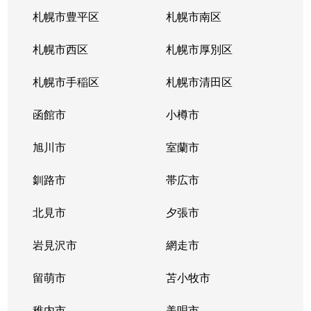
南郷通
2,200万円
白石(札幌市営)
札幌市豊平区
札幌市南区
南郷通
1,600万円
南郷13丁目
札幌市西区
札幌市厚別区
南郷通
2,600万円
南郷13丁目
札幌市手稲区
札幌市清田区
南郷通
1,900万円
南郷13丁目
函館市
小樽市
南郷通
2,900万円
南郷18丁目
旭川市
室蘭市
南郷通
1,500万円
南郷18丁目
釧路市
帯広市
南郷通
1,900万円
南郷18丁目
北見市
夕張市
南郷通
1,800万円
南郷18丁目
岩見沢市
網走市
東札幌１条
留萌市
2,900万円
苫小牧市
白石(札幌市営)
稚内市
美唄市