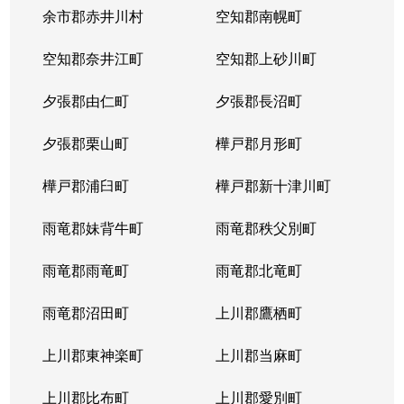
本郷通
1,200万円
南郷7丁目
余市郡赤井川村
空知郡南幌町
本郷通
1,600万円
南郷7丁目
空知郡奈井江町
空知郡上砂川町
本通
810万円
白石(ＪＲ北海道)
夕張郡由仁町
夕張郡長沼町
本通
940万円
白石(ＪＲ北海道)
夕張郡栗山町
樺戸郡月形町
本通
850万円
白石(ＪＲ北海道)
樺戸郡浦臼町
樺戸郡新十津川町
本通
2,700万円
白石(札幌市営)
雨竜郡妹背牛町
雨竜郡秩父別町
本通
430万円
南郷13丁目
雨竜郡雨竜町
雨竜郡北竜町
本通
3,400万円
南郷13丁目
雨竜郡沼田町
上川郡鷹栖町
本通
1,200万円
南郷13丁目
上川郡東神楽町
上川郡当麻町
本通
2,000万円
南郷18丁目
上川郡比布町
上川郡愛別町