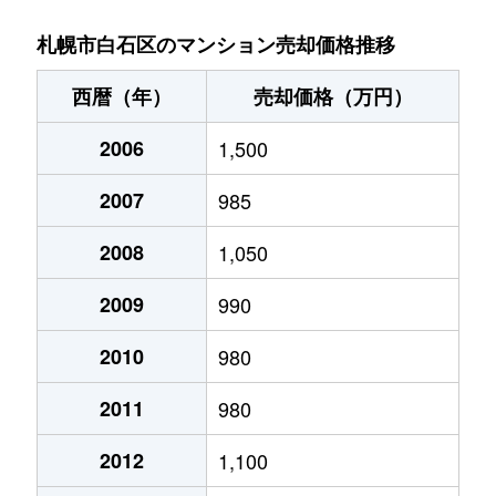
菊水９条
850万円
東札幌
札幌市白石区のマンション売却価格推移
菊水元町３条
1,500万円
白石(ＪＲ北海道)
西暦（年）
売却価格（万円）
北郷１条
1,200万円
白石(ＪＲ北海道)
2006
1,500
北郷１条
2,100万円
白石(ＪＲ北海道)
2007
985
北郷２条
1,300万円
白石(ＪＲ北海道)
2008
1,050
北郷３条
1,400万円
白石(ＪＲ北海道)
2009
990
北郷４条
200万円
白石(ＪＲ北海道)
2010
980
2011
980
北郷４条
1,600万円
白石(ＪＲ北海道)
2012
1,100
北郷５条
690万円
白石(ＪＲ北海道)