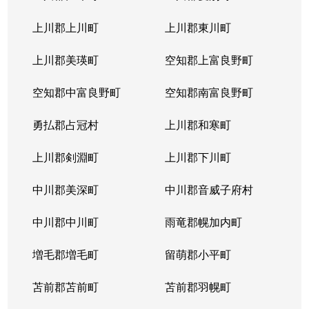
本通
300万円
南郷18丁目
上川郡上川町
上川郡東川町
本通
700万円
南郷7丁目
上川郡美瑛町
空知郡上富良野町
空知郡中富良野町
空知郡南富良野町
勇払郡占冠村
上川郡和寒町
上川郡剣淵町
上川郡下川町
中川郡美深町
中川郡音威子府村
中川郡中川町
雨竜郡幌加内町
増毛郡増毛町
留萌郡小平町
苫前郡苫前町
苫前郡羽幌町