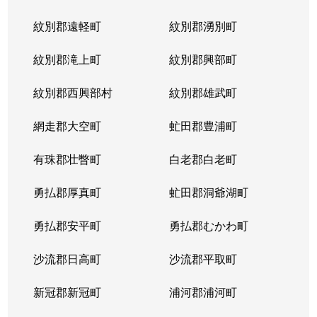
紋別郡遠軽町
紋別郡湧別町
紋別郡滝上町
紋別郡興部町
紋別郡西興部村
紋別郡雄武町
網走郡大空町
虻田郡豊浦町
有珠郡壮瞥町
白老郡白老町
勇払郡厚真町
虻田郡洞爺湖町
勇払郡安平町
勇払郡むかわ町
沙流郡日高町
沙流郡平取町
新冠郡新冠町
浦河郡浦河町