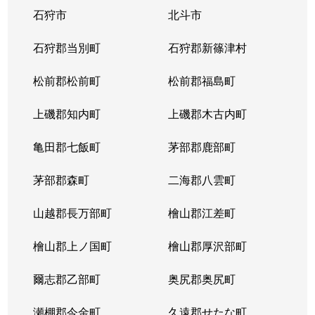
石狩市
北斗市
東札幌３条
1,800万円
東札幌
石狩郡当別町
石狩郡新篠津村
東札幌３条
2,200万円
東札幌
松前郡松前町
松前郡福島町
東札幌３条
1,900万円
東札幌
上磯郡知内町
上磯郡木古内町
東札幌３条
1,300万円
東札幌
亀田郡七飯町
茅部郡鹿部町
東札幌４条
3,100万円
東札幌
茅部郡森町
二海郡八雲町
東札幌４条
300万円
東札幌
山越郡長万部町
檜山郡江差町
東札幌５条
3,300万円
東札幌
檜山郡上ノ国町
檜山郡厚沢部町
東札幌５条
2,100万円
東札幌
爾志郡乙部町
奥尻郡奥尻町
東札幌５条
780万円
東札幌
瀬棚郡今金町
久遠郡せたな町