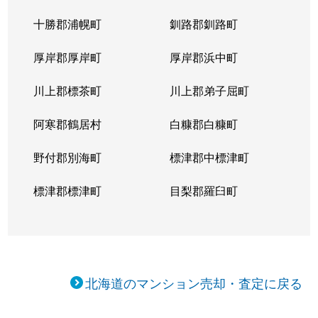
十勝郡浦幌町
釧路郡釧路町
厚岸郡厚岸町
厚岸郡浜中町
川上郡標茶町
川上郡弟子屈町
阿寒郡鶴居村
白糠郡白糠町
野付郡別海町
標津郡中標津町
標津郡標津町
目梨郡羅臼町
北海道のマンション売却・査定に戻る