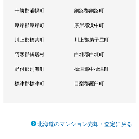
十勝郡浦幌町
釧路郡釧路町
厚岸郡厚岸町
厚岸郡浜中町
川上郡標茶町
川上郡弟子屈町
阿寒郡鶴居村
白糠郡白糠町
野付郡別海町
標津郡中標津町
標津郡標津町
目梨郡羅臼町
北海道のマンション売却・査定に戻る