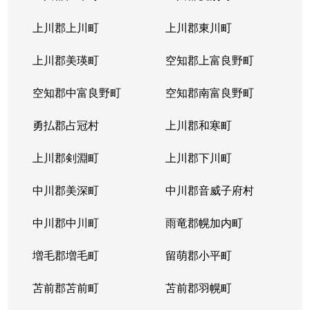
本通
300万円
南郷18丁目
上川郡上川町
上川郡東川町
本通
700万円
南郷7丁目
上川郡美瑛町
空知郡上富良野町
空知郡中富良野町
空知郡南富良野町
勇払郡占冠村
上川郡和寒町
上川郡剣淵町
上川郡下川町
中川郡美深町
中川郡音威子府村
中川郡中川町
雨竜郡幌加内町
増毛郡増毛町
留萌郡小平町
苫前郡苫前町
苫前郡羽幌町