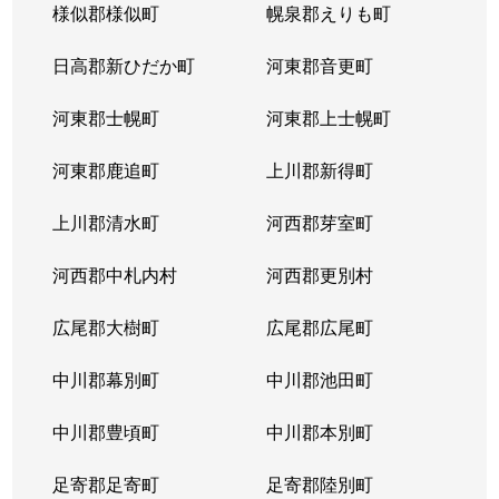
様似郡様似町
幌泉郡えりも町
日高郡新ひだか町
河東郡音更町
河東郡士幌町
河東郡上士幌町
河東郡鹿追町
上川郡新得町
上川郡清水町
河西郡芽室町
河西郡中札内村
河西郡更別村
広尾郡大樹町
広尾郡広尾町
中川郡幕別町
中川郡池田町
中川郡豊頃町
中川郡本別町
足寄郡足寄町
足寄郡陸別町