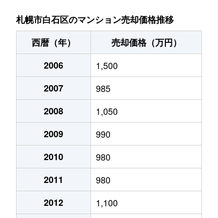
菊水９条
850万円
東札幌
札幌市白石区のマンション売却価格推移
菊水元町３条
1,500万円
白石(ＪＲ北海道)
西暦（年）
売却価格（万円）
北郷１条
1,200万円
白石(ＪＲ北海道)
2006
1,500
北郷１条
2,100万円
白石(ＪＲ北海道)
2007
985
北郷２条
1,300万円
白石(ＪＲ北海道)
2008
1,050
北郷３条
1,400万円
白石(ＪＲ北海道)
2009
990
北郷４条
200万円
白石(ＪＲ北海道)
2010
980
2011
980
北郷４条
1,600万円
白石(ＪＲ北海道)
2012
1,100
北郷５条
690万円
白石(ＪＲ北海道)