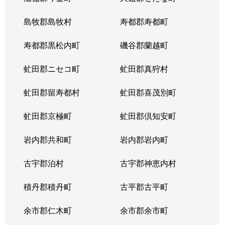
東札幌５条
600万円
東札幌
島牧郡島牧村
寿都郡寿都町
東札幌５条
2,700万円
東札幌
寿都郡黒松内町
磯谷郡蘭越町
東札幌６条
930万円
白石(札幌市営)
虻田郡ニセコ町
虻田郡真狩村
平和通
300万円
白石(ＪＲ北海道)
虻田郡留寿都村
虻田郡喜茂別町
平和通
1,800万円
南郷18丁目
虻田郡京極町
虻田郡倶知安町
本郷通
2,300万円
白石(札幌市営)
岩内郡共和町
岩内郡岩内町
本郷通
2,500万円
白石(札幌市営)
古宇郡泊村
古宇郡神恵内村
本郷通
210万円
南郷13丁目
積丹郡積丹町
古平郡古平町
本郷通
1,200万円
南郷7丁目
余市郡仁木町
余市郡余市町