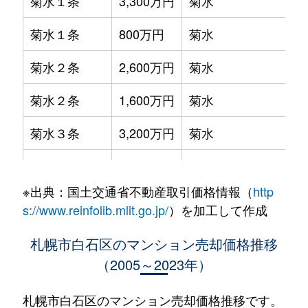
菊水１条
3,300万円
菊水
菊水１条
800万円
菊水
菊水２条
2,600万円
菊水
菊水２条
1,600万円
菊水
菊水３条
3,200万円
菊水
菊水５条
550万円
菊水
※出典：国土交通省不動産取引価格情報（
http
菊水７条
3,100万円
菊水
s://www.reinfolib.mlit.go.jp/
）を加工して作成
菊水７条
280万円
菊水
札幌市白石区のマンション売却価格推移
（2005～2023年）
菊水７条
450万円
菊水
菊水８条
3,000万円
東札幌
札幌市白石区のマンション売却価格推移です。