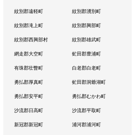
紋別郡遠軽町
紋別郡湧別町
紋別郡滝上町
紋別郡興部町
紋別郡西興部村
紋別郡雄武町
網走郡大空町
虻田郡豊浦町
有珠郡壮瞥町
白老郡白老町
勇払郡厚真町
虻田郡洞爺湖町
勇払郡安平町
勇払郡むかわ町
沙流郡日高町
沙流郡平取町
新冠郡新冠町
浦河郡浦河町