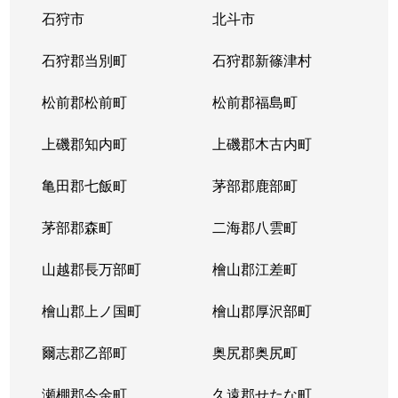
石狩市
北斗市
東札幌３条
1,800万円
東札幌
石狩郡当別町
石狩郡新篠津村
東札幌３条
2,200万円
東札幌
松前郡松前町
松前郡福島町
東札幌３条
1,900万円
東札幌
上磯郡知内町
上磯郡木古内町
東札幌３条
1,300万円
東札幌
亀田郡七飯町
茅部郡鹿部町
東札幌４条
3,100万円
東札幌
茅部郡森町
二海郡八雲町
東札幌４条
300万円
東札幌
山越郡長万部町
檜山郡江差町
東札幌５条
3,300万円
東札幌
檜山郡上ノ国町
檜山郡厚沢部町
東札幌５条
2,100万円
東札幌
爾志郡乙部町
奥尻郡奥尻町
東札幌５条
780万円
東札幌
瀬棚郡今金町
久遠郡せたな町