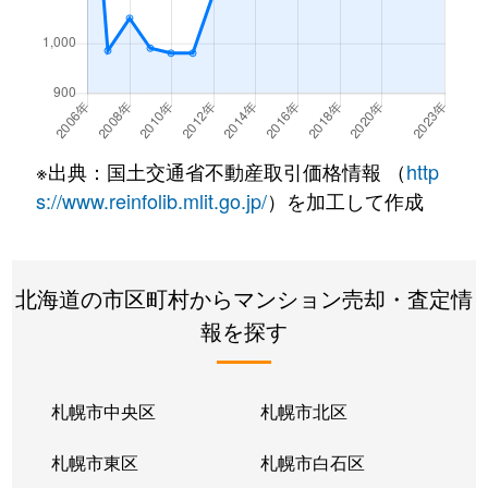
南郷通
350万円
白石(札幌市営)
南郷通
2,500万円
白石(札幌市営)
南郷通
3,300万円
白石(札幌市営)
※出典：国土交通省不動産取引価格情報 （
http
南郷通
3,900万円
白石(札幌市営)
s://www.reinfolib.mlit.go.jp/
）を加工して作成
南郷通
2,100万円
白石(札幌市営)
北海道の市区町村からマンション売却・査定情
南郷通
1,600万円
白石(札幌市営)
報を探す
南郷通
2,500万円
白石(札幌市営)
南郷通
2,300万円
白石(札幌市営)
札幌市中央区
札幌市北区
南郷通
1,900万円
白石(札幌市営)
札幌市東区
札幌市白石区