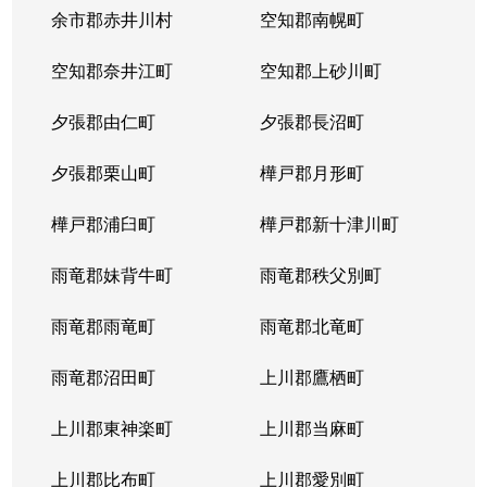
本郷通
1,200万円
南郷7丁目
余市郡赤井川村
空知郡南幌町
本郷通
1,600万円
南郷7丁目
空知郡奈井江町
空知郡上砂川町
本通
810万円
白石(ＪＲ北海道)
夕張郡由仁町
夕張郡長沼町
本通
940万円
白石(ＪＲ北海道)
夕張郡栗山町
樺戸郡月形町
本通
850万円
白石(ＪＲ北海道)
樺戸郡浦臼町
樺戸郡新十津川町
本通
2,700万円
白石(札幌市営)
雨竜郡妹背牛町
雨竜郡秩父別町
本通
430万円
南郷13丁目
雨竜郡雨竜町
雨竜郡北竜町
本通
3,400万円
南郷13丁目
雨竜郡沼田町
上川郡鷹栖町
本通
1,200万円
南郷13丁目
上川郡東神楽町
上川郡当麻町
本通
2,000万円
南郷18丁目
上川郡比布町
上川郡愛別町