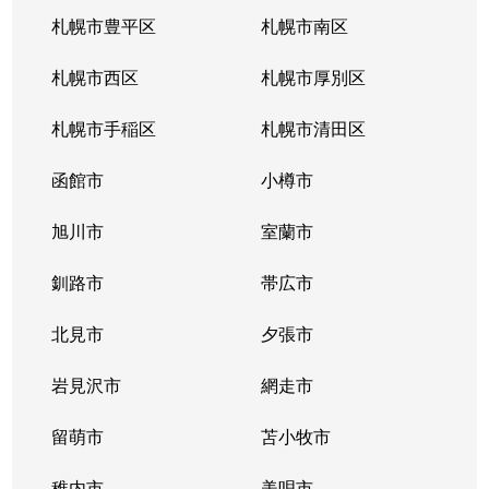
南郷通
2,200万円
白石(札幌市営)
札幌市豊平区
札幌市南区
南郷通
1,600万円
南郷13丁目
札幌市西区
札幌市厚別区
南郷通
2,600万円
南郷13丁目
札幌市手稲区
札幌市清田区
南郷通
1,900万円
南郷13丁目
函館市
小樽市
南郷通
2,900万円
南郷18丁目
旭川市
室蘭市
南郷通
1,500万円
南郷18丁目
釧路市
帯広市
南郷通
1,900万円
南郷18丁目
北見市
夕張市
南郷通
1,800万円
南郷18丁目
岩見沢市
網走市
東札幌１条
留萌市
2,900万円
苫小牧市
白石(札幌市営)
稚内市
美唄市