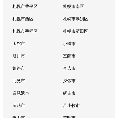
南郷通
2,200万円
白石(札幌市営)
札幌市豊平区
札幌市南区
南郷通
1,600万円
南郷13丁目
札幌市西区
札幌市厚別区
南郷通
2,600万円
南郷13丁目
札幌市手稲区
札幌市清田区
南郷通
1,900万円
南郷13丁目
函館市
小樽市
南郷通
2,900万円
南郷18丁目
旭川市
室蘭市
南郷通
1,500万円
南郷18丁目
釧路市
帯広市
南郷通
1,900万円
南郷18丁目
北見市
夕張市
南郷通
1,800万円
南郷18丁目
岩見沢市
網走市
東札幌１条
留萌市
2,900万円
苫小牧市
白石(札幌市営)
稚内市
美唄市