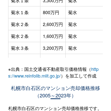
菊水１条
3,300万円
菊水
菊水１条
800万円
菊水
菊水２条
2,600万円
菊水
菊水２条
1,600万円
菊水
菊水３条
3,200万円
菊水
菊水５条
550万円
菊水
※出典：国土交通省不動産取引価格情報（
http
菊水７条
3,100万円
菊水
s://www.reinfolib.mlit.go.jp/
）を加工して作成
菊水７条
280万円
菊水
札幌市白石区のマンション売却価格推移
（2005～2023年）
菊水７条
450万円
菊水
菊水８条
3,000万円
東札幌
札幌市白石区のマンション売却価格推移です。