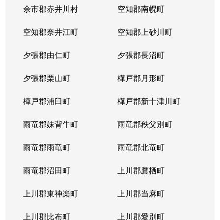
本郷通
1,200万円
南郷7丁目
余市郡赤井川村
空知郡南幌町
本郷通
1,600万円
南郷7丁目
空知郡奈井江町
空知郡上砂川町
本通
810万円
白石(ＪＲ北海道)
夕張郡由仁町
夕張郡長沼町
本通
940万円
白石(ＪＲ北海道)
夕張郡栗山町
樺戸郡月形町
本通
850万円
白石(ＪＲ北海道)
樺戸郡浦臼町
樺戸郡新十津川町
本通
2,700万円
白石(札幌市営)
雨竜郡妹背牛町
雨竜郡秩父別町
本通
430万円
南郷13丁目
雨竜郡雨竜町
雨竜郡北竜町
本通
3,400万円
南郷13丁目
雨竜郡沼田町
上川郡鷹栖町
本通
1,200万円
南郷13丁目
上川郡東神楽町
上川郡当麻町
本通
2,000万円
南郷18丁目
上川郡比布町
上川郡愛別町