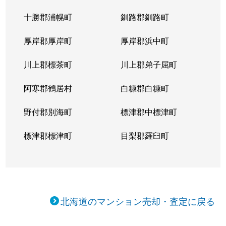
十勝郡浦幌町
釧路郡釧路町
厚岸郡厚岸町
厚岸郡浜中町
川上郡標茶町
川上郡弟子屈町
阿寒郡鶴居村
白糠郡白糠町
野付郡別海町
標津郡中標津町
標津郡標津町
目梨郡羅臼町
北海道のマンション売却・査定に戻る