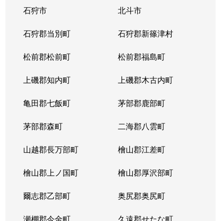
石狩市
北斗市
東札幌３条
1,800万円
東札幌
石狩郡当別町
石狩郡新篠津村
東札幌３条
2,200万円
東札幌
松前郡松前町
松前郡福島町
東札幌３条
1,900万円
東札幌
上磯郡知内町
上磯郡木古内町
東札幌３条
1,300万円
東札幌
亀田郡七飯町
茅部郡鹿部町
東札幌４条
3,100万円
東札幌
茅部郡森町
二海郡八雲町
東札幌４条
300万円
東札幌
山越郡長万部町
檜山郡江差町
東札幌５条
3,300万円
東札幌
檜山郡上ノ国町
檜山郡厚沢部町
東札幌５条
2,100万円
東札幌
爾志郡乙部町
奥尻郡奥尻町
東札幌５条
780万円
東札幌
瀬棚郡今金町
久遠郡せたな町