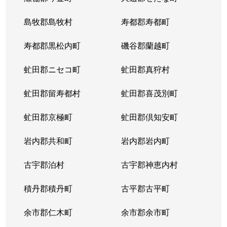
東札幌５条
600万円
東札幌
島牧郡島牧村
寿都郡寿都町
東札幌５条
2,700万円
東札幌
寿都郡黒松内町
磯谷郡蘭越町
東札幌６条
930万円
白石(札幌市営)
虻田郡ニセコ町
虻田郡真狩村
平和通
300万円
白石(ＪＲ北海道)
虻田郡留寿都村
虻田郡喜茂別町
平和通
1,800万円
南郷18丁目
虻田郡京極町
虻田郡倶知安町
本郷通
2,300万円
白石(札幌市営)
岩内郡共和町
岩内郡岩内町
本郷通
2,500万円
白石(札幌市営)
古宇郡泊村
古宇郡神恵内村
本郷通
210万円
南郷13丁目
積丹郡積丹町
古平郡古平町
本郷通
1,200万円
南郷7丁目
余市郡仁木町
余市郡余市町