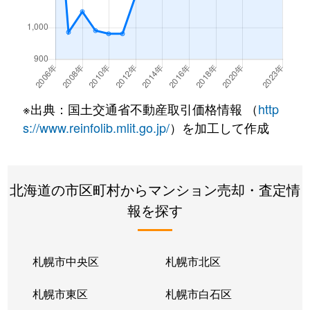
南郷通
350万円
白石(札幌市営)
南郷通
2,500万円
白石(札幌市営)
南郷通
3,300万円
白石(札幌市営)
※出典：国土交通省不動産取引価格情報 （
http
南郷通
3,900万円
白石(札幌市営)
s://www.reinfolib.mlit.go.jp/
）を加工して作成
南郷通
2,100万円
白石(札幌市営)
北海道の市区町村からマンション売却・査定情
南郷通
1,600万円
白石(札幌市営)
報を探す
南郷通
2,500万円
白石(札幌市営)
南郷通
2,300万円
白石(札幌市営)
札幌市中央区
札幌市北区
南郷通
1,900万円
白石(札幌市営)
札幌市東区
札幌市白石区