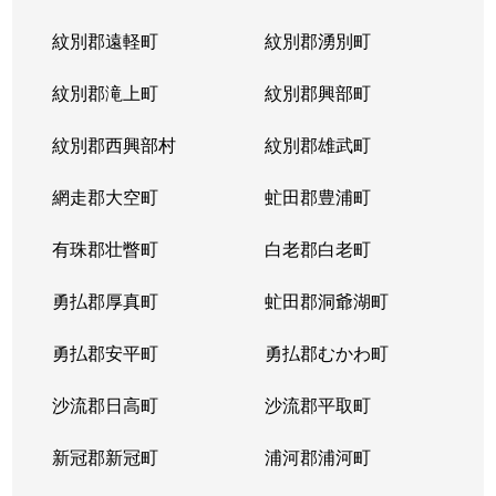
紋別郡遠軽町
紋別郡湧別町
紋別郡滝上町
紋別郡興部町
紋別郡西興部村
紋別郡雄武町
網走郡大空町
虻田郡豊浦町
有珠郡壮瞥町
白老郡白老町
勇払郡厚真町
虻田郡洞爺湖町
勇払郡安平町
勇払郡むかわ町
沙流郡日高町
沙流郡平取町
新冠郡新冠町
浦河郡浦河町