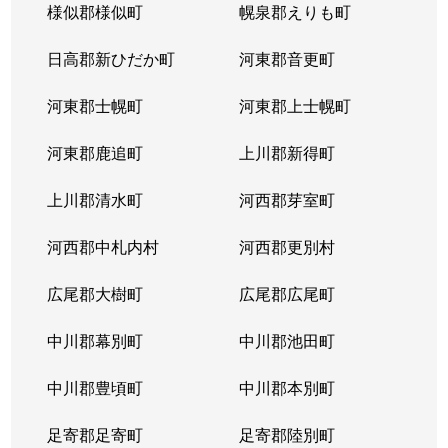
様似郡様似町
幌泉郡えりも町
日高郡新ひだか町
河東郡音更町
河東郡士幌町
河東郡上士幌町
河東郡鹿追町
上川郡新得町
上川郡清水町
河西郡芽室町
河西郡中札内村
河西郡更別村
広尾郡大樹町
広尾郡広尾町
中川郡幕別町
中川郡池田町
中川郡豊頃町
中川郡本別町
足寄郡足寄町
足寄郡陸別町