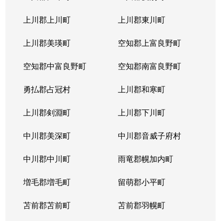
本通
300万円
南郷18丁目
上川郡上川町
上川郡東川町
本通
700万円
南郷7丁目
上川郡美瑛町
空知郡上富良野町
空知郡中富良野町
空知郡南富良野町
勇払郡占冠村
上川郡和寒町
上川郡剣淵町
上川郡下川町
中川郡美深町
中川郡音威子府村
中川郡中川町
雨竜郡幌加内町
増毛郡増毛町
留萌郡小平町
苫前郡苫前町
苫前郡羽幌町