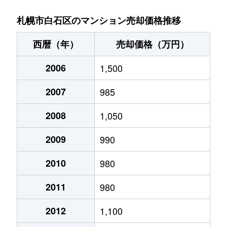
菊水９条
850万円
東札幌
札幌市白石区のマンション売却価格推移
菊水元町３条
1,500万円
白石(ＪＲ北海道)
西暦（年）
売却価格（万円）
北郷１条
1,200万円
白石(ＪＲ北海道)
2006
1,500
北郷１条
2,100万円
白石(ＪＲ北海道)
2007
985
北郷２条
1,300万円
白石(ＪＲ北海道)
2008
1,050
北郷３条
1,400万円
白石(ＪＲ北海道)
2009
990
北郷４条
200万円
白石(ＪＲ北海道)
2010
980
2011
980
北郷４条
1,600万円
白石(ＪＲ北海道)
2012
1,100
北郷５条
690万円
白石(ＪＲ北海道)