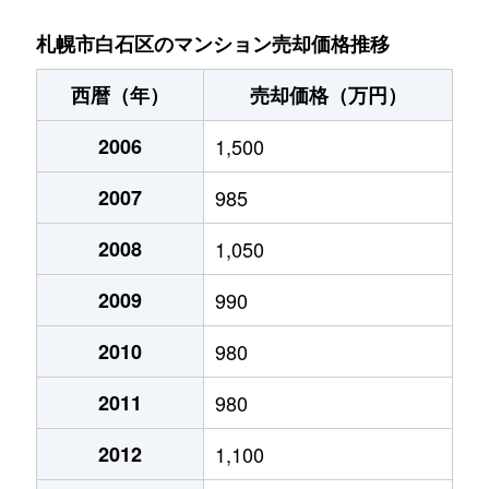
菊水９条
850万円
東札幌
札幌市白石区のマンション売却価格推移
菊水元町３条
1,500万円
白石(ＪＲ北海道)
西暦（年）
売却価格（万円）
北郷１条
1,200万円
白石(ＪＲ北海道)
2006
1,500
北郷１条
2,100万円
白石(ＪＲ北海道)
2007
985
北郷２条
1,300万円
白石(ＪＲ北海道)
2008
1,050
北郷３条
1,400万円
白石(ＪＲ北海道)
2009
990
北郷４条
200万円
白石(ＪＲ北海道)
2010
980
2011
980
北郷４条
1,600万円
白石(ＪＲ北海道)
2012
1,100
北郷５条
690万円
白石(ＪＲ北海道)