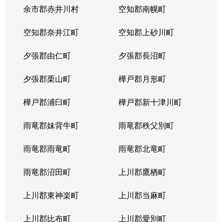
本郷通
1,200万円
南郷7丁目
余市郡赤井川村
空知郡南幌町
本郷通
1,600万円
南郷7丁目
空知郡奈井江町
空知郡上砂川町
本通
810万円
白石(ＪＲ北海道)
夕張郡由仁町
夕張郡長沼町
本通
940万円
白石(ＪＲ北海道)
夕張郡栗山町
樺戸郡月形町
本通
850万円
白石(ＪＲ北海道)
樺戸郡浦臼町
樺戸郡新十津川町
本通
2,700万円
白石(札幌市営)
雨竜郡妹背牛町
雨竜郡秩父別町
本通
430万円
南郷13丁目
雨竜郡雨竜町
雨竜郡北竜町
本通
3,400万円
南郷13丁目
雨竜郡沼田町
上川郡鷹栖町
本通
1,200万円
南郷13丁目
上川郡東神楽町
上川郡当麻町
本通
2,000万円
南郷18丁目
上川郡比布町
上川郡愛別町