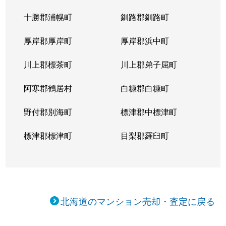
十勝郡浦幌町
釧路郡釧路町
厚岸郡厚岸町
厚岸郡浜中町
川上郡標茶町
川上郡弟子屈町
阿寒郡鶴居村
白糠郡白糠町
野付郡別海町
標津郡中標津町
標津郡標津町
目梨郡羅臼町
北海道のマンション売却・査定に戻る