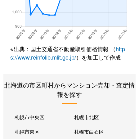
南郷通
350万円
白石(札幌市営)
南郷通
2,500万円
白石(札幌市営)
南郷通
3,300万円
白石(札幌市営)
※出典：国土交通省不動産取引価格情報 （
http
南郷通
3,900万円
白石(札幌市営)
s://www.reinfolib.mlit.go.jp/
）を加工して作成
南郷通
2,100万円
白石(札幌市営)
北海道の市区町村からマンション売却・査定情
南郷通
1,600万円
白石(札幌市営)
報を探す
南郷通
2,500万円
白石(札幌市営)
南郷通
2,300万円
白石(札幌市営)
札幌市中央区
札幌市北区
南郷通
1,900万円
白石(札幌市営)
札幌市東区
札幌市白石区