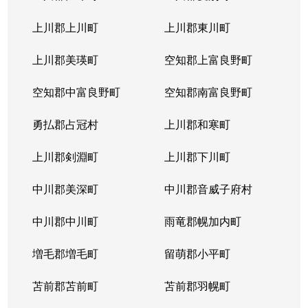
本通
300万円
南郷18丁目
上川郡上川町
上川郡東川町
本通
700万円
南郷7丁目
上川郡美瑛町
空知郡上富良野町
空知郡中富良野町
空知郡南富良野町
勇払郡占冠村
上川郡和寒町
上川郡剣淵町
上川郡下川町
中川郡美深町
中川郡音威子府村
中川郡中川町
雨竜郡幌加内町
増毛郡増毛町
留萌郡小平町
苫前郡苫前町
苫前郡羽幌町