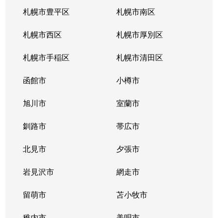
南郷通
2,200万円
白石(札幌市営)
札幌市豊平区
札幌市南区
南郷通
1,600万円
南郷13丁目
札幌市西区
札幌市厚別区
南郷通
2,600万円
南郷13丁目
札幌市手稲区
札幌市清田区
南郷通
1,900万円
南郷13丁目
函館市
小樽市
南郷通
2,900万円
南郷18丁目
旭川市
室蘭市
南郷通
1,500万円
南郷18丁目
釧路市
帯広市
南郷通
1,900万円
南郷18丁目
北見市
夕張市
南郷通
1,800万円
南郷18丁目
岩見沢市
網走市
東札幌１条
留萌市
2,900万円
苫小牧市
白石(札幌市営)
稚内市
美唄市