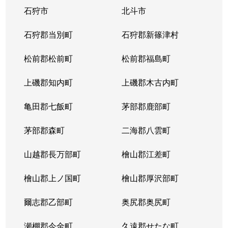
石狩市
北斗市
東札幌３条
1,800万円
東札幌
石狩郡当別町
石狩郡新篠津村
東札幌３条
2,200万円
東札幌
松前郡松前町
松前郡福島町
東札幌３条
1,900万円
東札幌
上磯郡知内町
上磯郡木古内町
東札幌３条
1,300万円
東札幌
亀田郡七飯町
茅部郡鹿部町
東札幌４条
3,100万円
東札幌
茅部郡森町
二海郡八雲町
東札幌４条
300万円
東札幌
山越郡長万部町
檜山郡江差町
東札幌５条
3,300万円
東札幌
檜山郡上ノ国町
檜山郡厚沢部町
東札幌５条
2,100万円
東札幌
爾志郡乙部町
奥尻郡奥尻町
東札幌５条
780万円
東札幌
瀬棚郡今金町
久遠郡せたな町