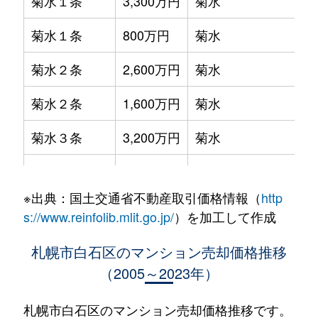
菊水１条
3,300万円
菊水
菊水１条
800万円
菊水
菊水２条
2,600万円
菊水
菊水２条
1,600万円
菊水
菊水３条
3,200万円
菊水
菊水５条
550万円
菊水
※出典：国土交通省不動産取引価格情報（
http
菊水７条
3,100万円
菊水
s://www.reinfolib.mlit.go.jp/
）を加工して作成
菊水７条
280万円
菊水
札幌市白石区のマンション売却価格推移
（2005～2023年）
菊水７条
450万円
菊水
菊水８条
3,000万円
東札幌
札幌市白石区のマンション売却価格推移です。