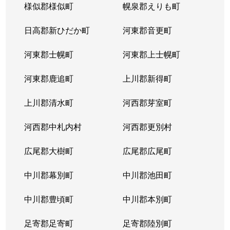
様似郡様似町
幌泉郡えりも町
日高郡新ひだか町
河東郡音更町
河東郡士幌町
河東郡上士幌町
河東郡鹿追町
上川郡新得町
上川郡清水町
河西郡芽室町
河西郡中札内村
河西郡更別村
広尾郡大樹町
広尾郡広尾町
中川郡幕別町
中川郡池田町
中川郡豊頃町
中川郡本別町
足寄郡足寄町
足寄郡陸別町