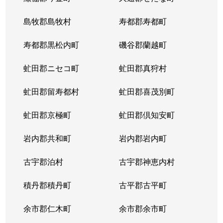
東札幌５条
600万円
東札幌
島牧郡島牧村
寿都郡寿都町
東札幌５条
2,700万円
東札幌
寿都郡黒松内町
磯谷郡蘭越町
東札幌６条
930万円
白石(札幌市営)
虻田郡ニセコ町
虻田郡真狩村
平和通
300万円
白石(ＪＲ北海道)
虻田郡留寿都村
虻田郡喜茂別町
平和通
1,800万円
南郷18丁目
虻田郡京極町
虻田郡倶知安町
本郷通
2,300万円
白石(札幌市営)
岩内郡共和町
岩内郡岩内町
本郷通
2,500万円
白石(札幌市営)
古宇郡泊村
古宇郡神恵内村
本郷通
210万円
南郷13丁目
積丹郡積丹町
古平郡古平町
本郷通
1,200万円
南郷7丁目
余市郡仁木町
余市郡余市町