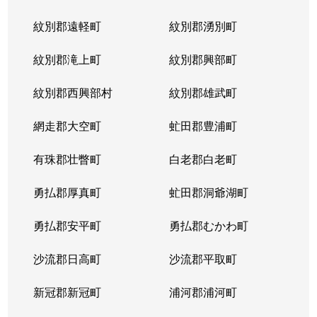
紋別郡遠軽町
紋別郡湧別町
紋別郡滝上町
紋別郡興部町
紋別郡西興部村
紋別郡雄武町
網走郡大空町
虻田郡豊浦町
有珠郡壮瞥町
白老郡白老町
勇払郡厚真町
虻田郡洞爺湖町
勇払郡安平町
勇払郡むかわ町
沙流郡日高町
沙流郡平取町
新冠郡新冠町
浦河郡浦河町