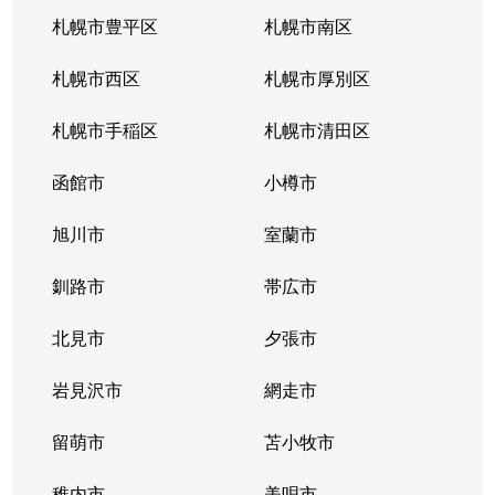
南郷通
2,200万円
白石(札幌市営)
札幌市豊平区
札幌市南区
南郷通
1,600万円
南郷13丁目
札幌市西区
札幌市厚別区
南郷通
2,600万円
南郷13丁目
札幌市手稲区
札幌市清田区
南郷通
1,900万円
南郷13丁目
函館市
小樽市
南郷通
2,900万円
南郷18丁目
旭川市
室蘭市
南郷通
1,500万円
南郷18丁目
釧路市
帯広市
南郷通
1,900万円
南郷18丁目
北見市
夕張市
南郷通
1,800万円
南郷18丁目
岩見沢市
網走市
東札幌１条
留萌市
2,900万円
苫小牧市
白石(札幌市営)
稚内市
美唄市