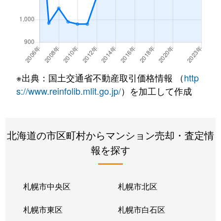
南郷通
350万円
白石(札幌市営)
南郷通
2,500万円
白石(札幌市営)
南郷通
3,300万円
白石(札幌市営)
※出典：国土交通省不動産取引価格情報 （
http
南郷通
3,900万円
白石(札幌市営)
s://www.reinfolib.mlit.go.jp/
）を加工して作成
南郷通
2,100万円
白石(札幌市営)
北海道の市区町村からマンション売却・査定情
南郷通
1,600万円
白石(札幌市営)
報を探す
南郷通
2,500万円
白石(札幌市営)
南郷通
2,300万円
白石(札幌市営)
札幌市中央区
札幌市北区
南郷通
1,900万円
白石(札幌市営)
札幌市東区
札幌市白石区