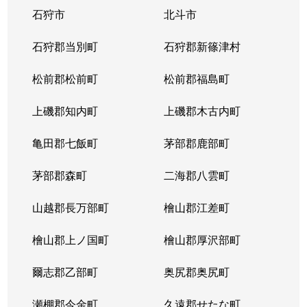
石狩市
北斗市
東札幌３条
1,800万円
東札幌
石狩郡当別町
石狩郡新篠津村
東札幌３条
2,200万円
東札幌
松前郡松前町
松前郡福島町
東札幌３条
1,900万円
東札幌
上磯郡知内町
上磯郡木古内町
東札幌３条
1,300万円
東札幌
亀田郡七飯町
茅部郡鹿部町
東札幌４条
3,100万円
東札幌
茅部郡森町
二海郡八雲町
東札幌４条
300万円
東札幌
山越郡長万部町
檜山郡江差町
東札幌５条
3,300万円
東札幌
檜山郡上ノ国町
檜山郡厚沢部町
東札幌５条
2,100万円
東札幌
爾志郡乙部町
奥尻郡奥尻町
東札幌５条
780万円
東札幌
瀬棚郡今金町
久遠郡せたな町