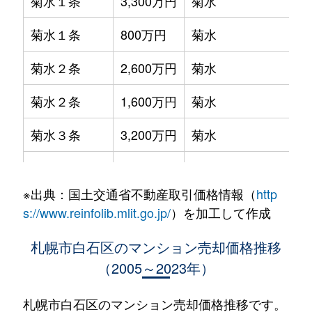
菊水１条
3,300万円
菊水
菊水１条
800万円
菊水
菊水２条
2,600万円
菊水
菊水２条
1,600万円
菊水
菊水３条
3,200万円
菊水
菊水５条
550万円
菊水
※出典：国土交通省不動産取引価格情報（
http
菊水７条
3,100万円
菊水
s://www.reinfolib.mlit.go.jp/
）を加工して作成
菊水７条
280万円
菊水
札幌市白石区のマンション売却価格推移
（2005～2023年）
菊水７条
450万円
菊水
菊水８条
3,000万円
東札幌
札幌市白石区のマンション売却価格推移です。