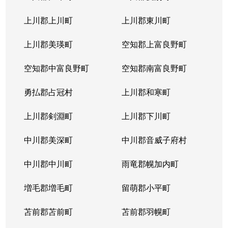
本通
300万円
南郷18丁目
上川郡上川町
上川郡東川町
本通
700万円
南郷7丁目
上川郡美瑛町
空知郡上富良野町
空知郡中富良野町
空知郡南富良野町
勇払郡占冠村
上川郡和寒町
上川郡剣淵町
上川郡下川町
中川郡美深町
中川郡音威子府村
中川郡中川町
雨竜郡幌加内町
増毛郡増毛町
留萌郡小平町
苫前郡苫前町
苫前郡羽幌町