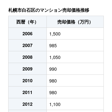
菊水９条
850万円
東札幌
札幌市白石区のマンション売却価格推移
菊水元町３条
1,500万円
白石(ＪＲ北海道)
西暦（年）
売却価格（万円）
北郷１条
1,200万円
白石(ＪＲ北海道)
2006
1,500
北郷１条
2,100万円
白石(ＪＲ北海道)
2007
985
北郷２条
1,300万円
白石(ＪＲ北海道)
2008
1,050
北郷３条
1,400万円
白石(ＪＲ北海道)
2009
990
北郷４条
200万円
白石(ＪＲ北海道)
2010
980
2011
980
北郷４条
1,600万円
白石(ＪＲ北海道)
2012
1,100
北郷５条
690万円
白石(ＪＲ北海道)