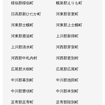
様似郡様似町
幌泉郡えりも町
日高郡新ひだか町
河東郡音更町
河東郡士幌町
河東郡上士幌町
河東郡鹿追町
上川郡新得町
上川郡清水町
河西郡芽室町
河西郡中札内村
河西郡更別村
広尾郡大樹町
広尾郡広尾町
中川郡幕別町
中川郡池田町
中川郡豊頃町
中川郡本別町
足寄郡足寄町
足寄郡陸別町