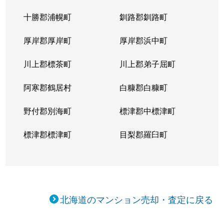
十勝郡浦幌町
釧路郡釧路町
厚岸郡厚岸町
厚岸郡浜中町
川上郡標茶町
川上郡弟子屈町
阿寒郡鶴居村
白糠郡白糠町
野付郡別海町
標津郡中標津町
標津郡標津町
目梨郡羅臼町
北海道のマンション売却・査定に戻る