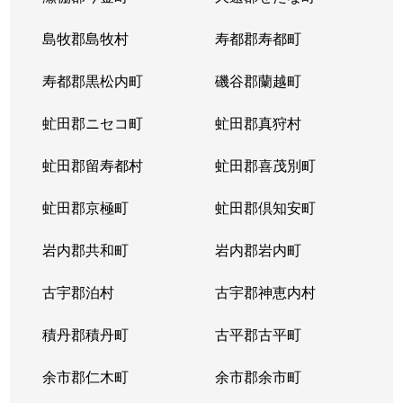
東札幌５条
600万円
東札幌
島牧郡島牧村
寿都郡寿都町
東札幌５条
2,700万円
東札幌
寿都郡黒松内町
磯谷郡蘭越町
東札幌６条
930万円
白石(札幌市営)
虻田郡ニセコ町
虻田郡真狩村
平和通
300万円
白石(ＪＲ北海道)
虻田郡留寿都村
虻田郡喜茂別町
平和通
1,800万円
南郷18丁目
虻田郡京極町
虻田郡倶知安町
本郷通
2,300万円
白石(札幌市営)
岩内郡共和町
岩内郡岩内町
本郷通
2,500万円
白石(札幌市営)
古宇郡泊村
古宇郡神恵内村
本郷通
210万円
南郷13丁目
積丹郡積丹町
古平郡古平町
本郷通
1,200万円
南郷7丁目
余市郡仁木町
余市郡余市町