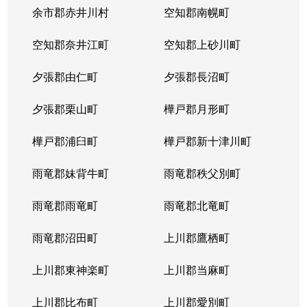
本郷通
1,200万円
南郷7丁目
余市郡赤井川村
空知郡南幌町
本郷通
1,600万円
南郷7丁目
空知郡奈井江町
空知郡上砂川町
本通
810万円
白石(ＪＲ北海道)
夕張郡由仁町
夕張郡長沼町
本通
940万円
白石(ＪＲ北海道)
夕張郡栗山町
樺戸郡月形町
本通
850万円
白石(ＪＲ北海道)
樺戸郡浦臼町
樺戸郡新十津川町
本通
2,700万円
白石(札幌市営)
雨竜郡妹背牛町
雨竜郡秩父別町
本通
430万円
南郷13丁目
雨竜郡雨竜町
雨竜郡北竜町
本通
3,400万円
南郷13丁目
雨竜郡沼田町
上川郡鷹栖町
本通
1,200万円
南郷13丁目
上川郡東神楽町
上川郡当麻町
本通
2,000万円
南郷18丁目
上川郡比布町
上川郡愛別町