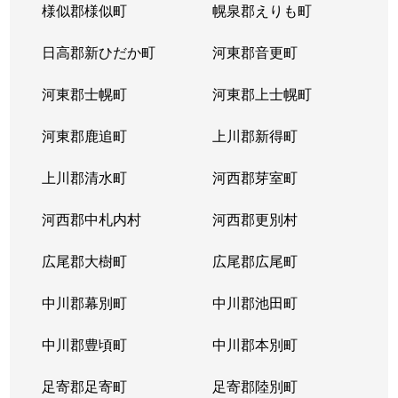
様似郡様似町
幌泉郡えりも町
日高郡新ひだか町
河東郡音更町
河東郡士幌町
河東郡上士幌町
河東郡鹿追町
上川郡新得町
上川郡清水町
河西郡芽室町
河西郡中札内村
河西郡更別村
広尾郡大樹町
広尾郡広尾町
中川郡幕別町
中川郡池田町
中川郡豊頃町
中川郡本別町
足寄郡足寄町
足寄郡陸別町