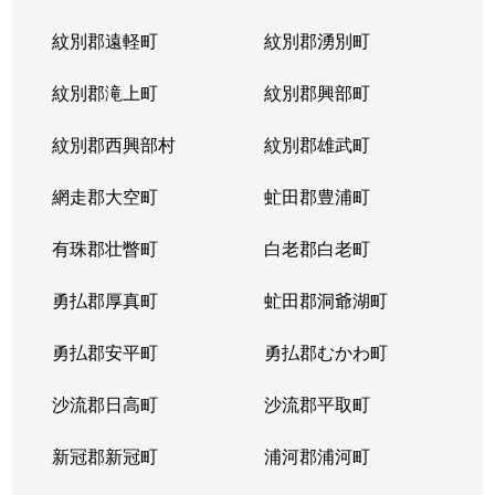
紋別郡遠軽町
紋別郡湧別町
紋別郡滝上町
紋別郡興部町
紋別郡西興部村
紋別郡雄武町
網走郡大空町
虻田郡豊浦町
有珠郡壮瞥町
白老郡白老町
勇払郡厚真町
虻田郡洞爺湖町
勇払郡安平町
勇払郡むかわ町
沙流郡日高町
沙流郡平取町
新冠郡新冠町
浦河郡浦河町