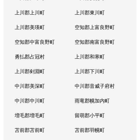
本通
300万円
南郷18丁目
上川郡上川町
上川郡東川町
本通
700万円
南郷7丁目
上川郡美瑛町
空知郡上富良野町
空知郡中富良野町
空知郡南富良野町
勇払郡占冠村
上川郡和寒町
上川郡剣淵町
上川郡下川町
中川郡美深町
中川郡音威子府村
中川郡中川町
雨竜郡幌加内町
増毛郡増毛町
留萌郡小平町
苫前郡苫前町
苫前郡羽幌町