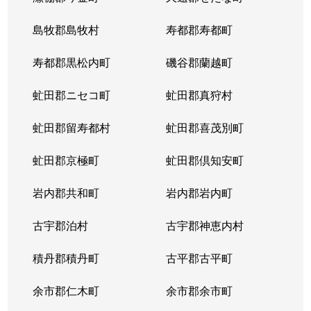
東札幌５条
600万円
東札幌
島牧郡島牧村
寿都郡寿都町
東札幌５条
2,700万円
東札幌
寿都郡黒松内町
磯谷郡蘭越町
東札幌６条
930万円
白石(札幌市営)
虻田郡ニセコ町
虻田郡真狩村
平和通
300万円
白石(ＪＲ北海道)
虻田郡留寿都村
虻田郡喜茂別町
平和通
1,800万円
南郷18丁目
虻田郡京極町
虻田郡倶知安町
本郷通
2,300万円
白石(札幌市営)
岩内郡共和町
岩内郡岩内町
本郷通
2,500万円
白石(札幌市営)
古宇郡泊村
古宇郡神恵内村
本郷通
210万円
南郷13丁目
積丹郡積丹町
古平郡古平町
本郷通
1,200万円
南郷7丁目
余市郡仁木町
余市郡余市町