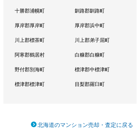
十勝郡浦幌町
釧路郡釧路町
厚岸郡厚岸町
厚岸郡浜中町
川上郡標茶町
川上郡弟子屈町
阿寒郡鶴居村
白糠郡白糠町
野付郡別海町
標津郡中標津町
標津郡標津町
目梨郡羅臼町
北海道のマンション売却・査定に戻る