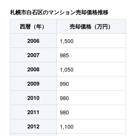
菊水９条
850万円
東札幌
札幌市白石区のマンション売却価格推移
菊水元町３条
1,500万円
白石(ＪＲ北海道)
西暦（年）
売却価格（万円）
北郷１条
1,200万円
白石(ＪＲ北海道)
2006
1,500
北郷１条
2,100万円
白石(ＪＲ北海道)
2007
985
北郷２条
1,300万円
白石(ＪＲ北海道)
2008
1,050
北郷３条
1,400万円
白石(ＪＲ北海道)
2009
990
北郷４条
200万円
白石(ＪＲ北海道)
2010
980
2011
980
北郷４条
1,600万円
白石(ＪＲ北海道)
2012
1,100
北郷５条
690万円
白石(ＪＲ北海道)