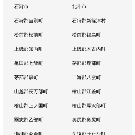
石狩市
北斗市
東札幌３条
1,800万円
東札幌
石狩郡当別町
石狩郡新篠津村
東札幌３条
2,200万円
東札幌
松前郡松前町
松前郡福島町
東札幌３条
1,900万円
東札幌
上磯郡知内町
上磯郡木古内町
東札幌３条
1,300万円
東札幌
亀田郡七飯町
茅部郡鹿部町
東札幌４条
3,100万円
東札幌
茅部郡森町
二海郡八雲町
東札幌４条
300万円
東札幌
山越郡長万部町
檜山郡江差町
東札幌５条
3,300万円
東札幌
檜山郡上ノ国町
檜山郡厚沢部町
東札幌５条
2,100万円
東札幌
爾志郡乙部町
奥尻郡奥尻町
東札幌５条
780万円
東札幌
瀬棚郡今金町
久遠郡せたな町