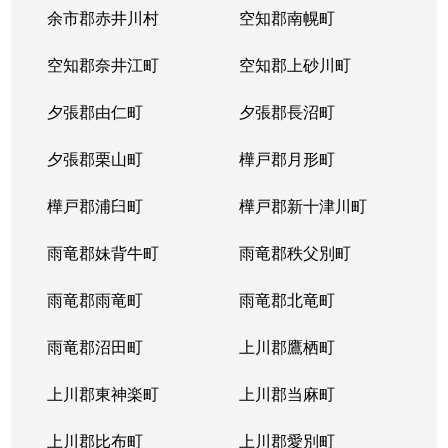
本郷通
1,200万円
南郷7丁目
余市郡赤井川村
空知郡南幌町
本郷通
1,600万円
南郷7丁目
空知郡奈井江町
空知郡上砂川町
本通
810万円
白石(ＪＲ北海道)
夕張郡由仁町
夕張郡長沼町
本通
940万円
白石(ＪＲ北海道)
夕張郡栗山町
樺戸郡月形町
本通
850万円
白石(ＪＲ北海道)
樺戸郡浦臼町
樺戸郡新十津川町
本通
2,700万円
白石(札幌市営)
雨竜郡妹背牛町
雨竜郡秩父別町
本通
430万円
南郷13丁目
雨竜郡雨竜町
雨竜郡北竜町
本通
3,400万円
南郷13丁目
雨竜郡沼田町
上川郡鷹栖町
本通
1,200万円
南郷13丁目
上川郡東神楽町
上川郡当麻町
本通
2,000万円
南郷18丁目
上川郡比布町
上川郡愛別町