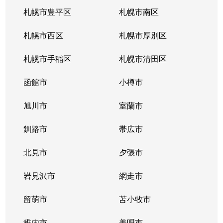
南郷通
2,200万円
白石(札幌市営)
札幌市豊平区
札幌市南区
南郷通
1,600万円
南郷13丁目
札幌市西区
札幌市厚別区
南郷通
2,600万円
南郷13丁目
札幌市手稲区
札幌市清田区
南郷通
1,900万円
南郷13丁目
函館市
小樽市
南郷通
2,900万円
南郷18丁目
旭川市
室蘭市
南郷通
1,500万円
南郷18丁目
釧路市
帯広市
南郷通
1,900万円
南郷18丁目
北見市
夕張市
南郷通
1,800万円
南郷18丁目
岩見沢市
網走市
東札幌１条
留萌市
2,900万円
苫小牧市
白石(札幌市営)
稚内市
美唄市