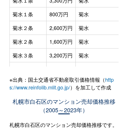
菊水１条
3,300万円
菊水
菊水１条
800万円
菊水
菊水２条
2,600万円
菊水
菊水２条
1,600万円
菊水
菊水３条
3,200万円
菊水
菊水５条
550万円
菊水
※出典：国土交通省不動産取引価格情報（
http
菊水７条
3,100万円
菊水
s://www.reinfolib.mlit.go.jp/
）を加工して作成
菊水７条
280万円
菊水
札幌市白石区のマンション売却価格推移
（2005～2023年）
菊水７条
450万円
菊水
菊水８条
3,000万円
東札幌
札幌市白石区のマンション売却価格推移です。