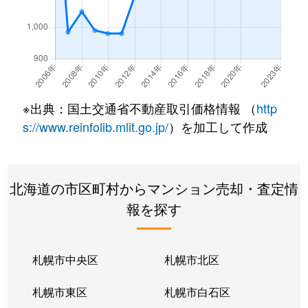
南郷通
350万円
白石(札幌市営)
南郷通
2,500万円
白石(札幌市営)
南郷通
3,300万円
白石(札幌市営)
※出典：国土交通省不動産取引価格情報 （
http
南郷通
3,900万円
白石(札幌市営)
s://www.reinfolib.mlit.go.jp/
）を加工して作成
南郷通
2,100万円
白石(札幌市営)
北海道の市区町村からマンション売却・査定情
南郷通
1,600万円
白石(札幌市営)
報を探す
南郷通
2,500万円
白石(札幌市営)
南郷通
2,300万円
白石(札幌市営)
札幌市中央区
札幌市北区
南郷通
1,900万円
白石(札幌市営)
札幌市東区
札幌市白石区